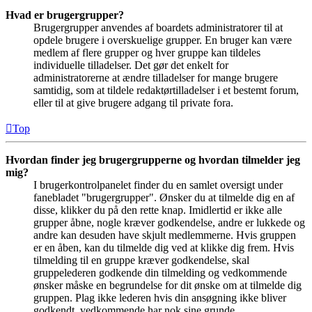
Hvad er brugergrupper?
Brugergrupper anvendes af boardets administratorer til at
opdele brugere i overskuelige grupper. En bruger kan være
medlem af flere grupper og hver gruppe kan tildeles
individuelle tilladelser. Det gør det enkelt for
administratorerne at ændre tilladelser for mange brugere
samtidig, som at tildele redaktørtilladelser i et bestemt forum,
eller til at give brugere adgang til private fora.
Top
Hvordan finder jeg brugergrupperne og hvordan tilmelder jeg
mig?
I brugerkontrolpanelet finder du en samlet oversigt under
fanebladet "brugergrupper". Ønsker du at tilmelde dig en af
disse, klikker du på den rette knap. Imidlertid er ikke alle
grupper åbne, nogle kræver godkendelse, andre er lukkede og
andre kan desuden have skjult medlemmerne. Hvis gruppen
er en åben, kan du tilmelde dig ved at klikke dig frem. Hvis
tilmelding til en gruppe kræver godkendelse, skal
gruppelederen godkende din tilmelding og vedkommende
ønsker måske en begrundelse for dit ønske om at tilmelde dig
gruppen. Plag ikke lederen hvis din ansøgning ikke bliver
godkendt, vedkommende har nok sine grunde.