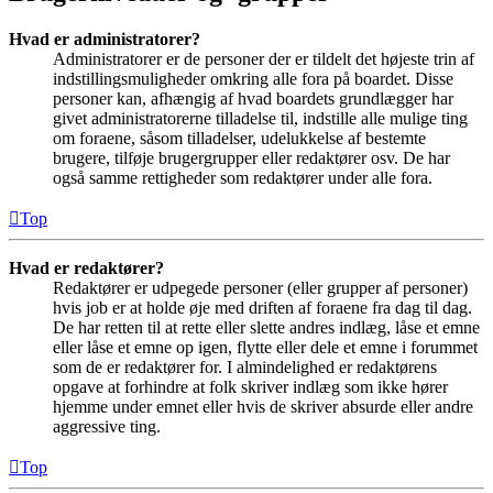
Hvad er administratorer?
Administratorer er de personer der er tildelt det højeste trin af
indstillingsmuligheder omkring alle fora på boardet. Disse
personer kan, afhængig af hvad boardets grundlægger har
givet administratorerne tilladelse til, indstille alle mulige ting
om foraene, såsom tilladelser, udelukkelse af bestemte
brugere, tilføje brugergrupper eller redaktører osv. De har
også samme rettigheder som redaktører under alle fora.
Top
Hvad er redaktører?
Redaktører er udpegede personer (eller grupper af personer)
hvis job er at holde øje med driften af foraene fra dag til dag.
De har retten til at rette eller slette andres indlæg, låse et emne
eller låse et emne op igen, flytte eller dele et emne i forummet
som de er redaktører for. I almindelighed er redaktørens
opgave at forhindre at folk skriver indlæg som ikke hører
hjemme under emnet eller hvis de skriver absurde eller andre
aggressive ting.
Top