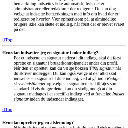
bemærkning indsættes ikke automatisk, hvis det er
administratorer eller redaktører der redigerer. De kan dog
vælge at indsætte bemærkningen med info om hvad der er
redigeret og hvorfor. Vær opmærksom på, at almindelige
brugere ikke kan slette et indlæg, når først der er blevet svaret
på det.
Top
Hvordan indsætter jeg en signatur i mine indlæg?
For et indsætte en signatur nederst i dit indlæg, skal du først
oprette en signatur i brugerkontrolpanelet under din profil.
Når den er oprettet, kan du vælge boksen
Tilføj signatur
når
du skriver indlægget. Du kan også vælge at der altid skal
indsættes en signatur til dine indlæg, ved at gå ind i
Rediger
skriveindstillinger
og vælge at signaturen skal tilføjes som
standard. Hvis du gør dette, kan du stadig undgå at din
signatur medtages i et specifikt indlæg ved at fravælge
Indsæt
signatur
inden du indsender indlægget.
Top
Hvordan opretter jeg en afstemning?
Når du skriver et nyt emne (eller hvis du har tilladelse: retter i