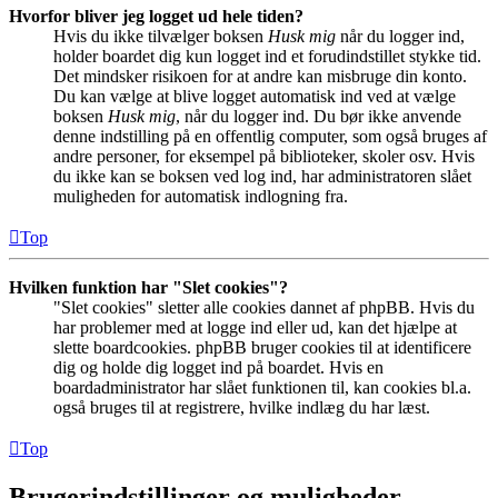
Hvorfor bliver jeg logget ud hele tiden?
Hvis du ikke tilvælger boksen
Husk mig
når du logger ind,
holder boardet dig kun logget ind et forudindstillet stykke tid.
Det mindsker risikoen for at andre kan misbruge din konto.
Du kan vælge at blive logget automatisk ind ved at vælge
boksen
Husk mig
, når du logger ind. Du bør ikke anvende
denne indstilling på en offentlig computer, som også bruges af
andre personer, for eksempel på biblioteker, skoler osv. Hvis
du ikke kan se boksen ved log ind, har administratoren slået
muligheden for automatisk indlogning fra.
Top
Hvilken funktion har "Slet cookies"?
"Slet cookies" sletter alle cookies dannet af phpBB. Hvis du
har problemer med at logge ind eller ud, kan det hjælpe at
slette boardcookies. phpBB bruger cookies til at identificere
dig og holde dig logget ind på boardet. Hvis en
boardadministrator har slået funktionen til, kan cookies bl.a.
også bruges til at registrere, hvilke indlæg du har læst.
Top
Brugerindstillinger og muligheder