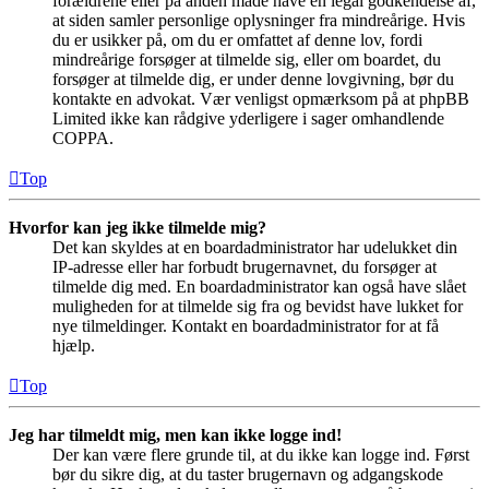
forældrene eller på anden måde have en legal godkendelse af,
at siden samler personlige oplysninger fra mindreårige. Hvis
du er usikker på, om du er omfattet af denne lov, fordi
mindreårige forsøger at tilmelde sig, eller om boardet, du
forsøger at tilmelde dig, er under denne lovgivning, bør du
kontakte en advokat. Vær venligst opmærksom på at phpBB
Limited ikke kan rådgive yderligere i sager omhandlende
COPPA.
Top
Hvorfor kan jeg ikke tilmelde mig?
Det kan skyldes at en boardadministrator har udelukket din
IP-adresse eller har forbudt brugernavnet, du forsøger at
tilmelde dig med. En boardadministrator kan også have slået
muligheden for at tilmelde sig fra og bevidst have lukket for
nye tilmeldinger. Kontakt en boardadministrator for at få
hjælp.
Top
Jeg har tilmeldt mig, men kan ikke logge ind!
Der kan være flere grunde til, at du ikke kan logge ind. Først
bør du sikre dig, at du taster brugernavn og adgangskode