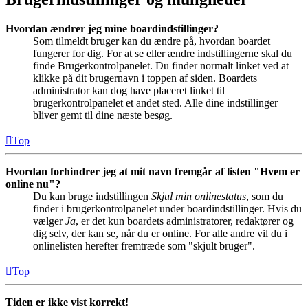
Hvordan ændrer jeg mine boardindstillinger?
Som tilmeldt bruger kan du ændre på, hvordan boardet
fungerer for dig. For at se eller ændre indstillingerne skal du
finde Brugerkontrolpanelet. Du finder normalt linket ved at
klikke på dit brugernavn i toppen af siden. Boardets
administrator kan dog have placeret linket til
brugerkontrolpanelet et andet sted. Alle dine indstillinger
bliver gemt til dine næste besøg.
Top
Hvordan forhindrer jeg at mit navn fremgår af listen "Hvem er
online nu"?
Du kan bruge indstillingen
Skjul min onlinestatus
, som du
finder i brugerkontrolpanelet under boardindstillinger. Hvis du
vælger
Ja
, er det kun boardets administratorer, redaktører og
dig selv, der kan se, når du er online. For alle andre vil du i
onlinelisten herefter fremtræde som "skjult bruger".
Top
Tiden er ikke vist korrekt!