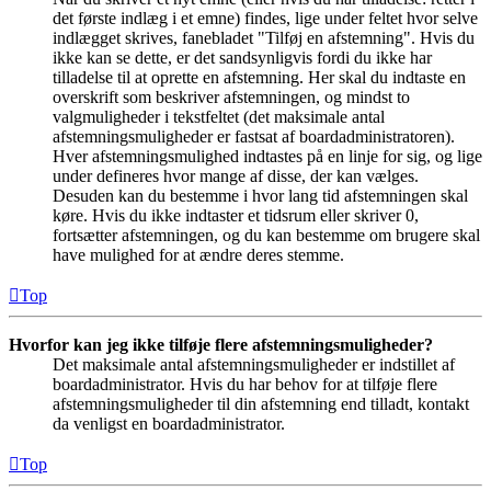
det første indlæg i et emne) findes, lige under feltet hvor selve
indlægget skrives, fanebladet "Tilføj en afstemning". Hvis du
ikke kan se dette, er det sandsynligvis fordi du ikke har
tilladelse til at oprette en afstemning. Her skal du indtaste en
overskrift som beskriver afstemningen, og mindst to
valgmuligheder i tekstfeltet (det maksimale antal
afstemningsmuligheder er fastsat af boardadministratoren).
Hver afstemningsmulighed indtastes på en linje for sig, og lige
under defineres hvor mange af disse, der kan vælges.
Desuden kan du bestemme i hvor lang tid afstemningen skal
køre. Hvis du ikke indtaster et tidsrum eller skriver 0,
fortsætter afstemningen, og du kan bestemme om brugere skal
have mulighed for at ændre deres stemme.
Top
Hvorfor kan jeg ikke tilføje flere afstemningsmuligheder?
Det maksimale antal afstemningsmuligheder er indstillet af
boardadministrator. Hvis du har behov for at tilføje flere
afstemningsmuligheder til din afstemning end tilladt, kontakt
da venligst en boardadministrator.
Top