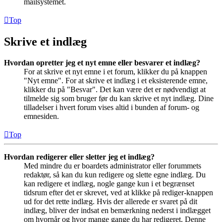
mailsystemet.
Top
Skrive et indlæg
Hvordan opretter jeg et nyt emne eller besvarer et indlæg?
For at skrive et nyt emne i et forum, klikker du på knappen
"Nyt emne". For at skrive et indlæg i et eksisterende emne,
klikker du på "Besvar". Det kan være det er nødvendigt at
tilmelde sig som bruger før du kan skrive et nyt indlæg. Dine
tilladelser i hvert forum vises altid i bunden af forum- og
emnesiden.
Top
Hvordan redigerer eller sletter jeg et indlæg?
Med mindre du er boardets administrator eller forummets
redaktør, så kan du kun redigere og slette egne indlæg. Du
kan redigere et indlæg, nogle gange kun i et begrænset
tidsrum efter det er skrevet, ved at klikke på rediger-knappen
ud for det rette indlæg. Hvis der allerede er svaret på dit
indlæg, bliver der indsat en bemærkning nederst i indlægget
om hvornår og hvor mange gange du har redigeret. Denne