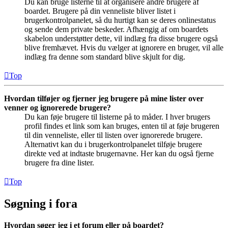
Du kan bruge listerne til at organisere andre brugere af
boardet. Brugere på din venneliste bliver listet i
brugerkontrolpanelet, så du hurtigt kan se deres onlinestatus
og sende dem private beskeder. Afhængig af om boardets
skabelon understøtter dette, vil indlæg fra disse brugere også
blive fremhævet. Hvis du vælger at ignorere en bruger, vil alle
indlæg fra denne som standard blive skjult for dig.
Top
Hvordan tilføjer og fjerner jeg brugere på mine lister over
venner og ignorerede brugere?
Du kan føje brugere til listerne på to måder. I hver brugers
profil findes et link som kan bruges, enten til at føje brugeren
til din venneliste, eller til listen over ignorerede brugere.
Alternativt kan du i brugerkontrolpanelet tilføje brugere
direkte ved at indtaste brugernavne. Her kan du også fjerne
brugere fra dine lister.
Top
Søgning i fora
Hvordan søger jeg i et forum eller på boardet?