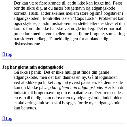
Der kan være flere grunde til, at du ikke kan logge ind. Først
bør du sikre dig, at du taster brugernavn og adgangskode
korrekt. Husk, at der skelnes mellem store og små bogstaver i
adgangskoden - kontroller tasten "Caps Lock". Problemet kan
også skyldes, at administratoren har slettet eller deaktiveret din
konto, fordi du ikke har skrevet nogle indlæg. Det er normal
procedure med jævne mellemrum at fjerne brugere, som aldrig
har skrevet indlæg. Tilmeld dig igen for at blande dig i
diskussionerne.
Top
Jeg har glemt min adgangskode!
Gå ikke i panik! Det er ikke muligt at finde din gamle
adgangskode, men der kan dannes en ny. Gå til loginsiden
ved at klikke på linket
Log ind
øverst på siden. På denne side
kan du klikke på
Jeg har glemt min adgangskode
. Her kan du
indtaste dit brugernavn og din e-mailadresse. Der fremsendes
en e-mail til dig, som udover en ny adgangskode, indeholder
et aktiveringslink som skal besøges før de nye adgangskode
kan benyttes.
Top