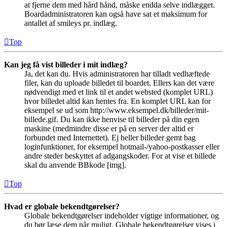
at fjerne dem med hård hånd, måske endda selve indlægget.
Boardadministratoren kan også have sat et maksimum for
antallet af smileys pr. indlæg.
Top
Kan jeg få vist billeder i mit indlæg?
Ja, det kan du. Hvis administratoren har tilladt vedhæftede
filer, kan du uploade billedet til boardet. Ellers kan det være
nødvendigt med et link til et andet websted (komplet URL)
hvor billedet altid kan hentes fra. En komplet URL kan for
eksempel se ud som http://www.eksempel.dk/billeder/mit-
billede.gif. Du kan ikke henvise til billeder på din egen
maskine (medmindre disse er på en server der altid er
forbundet med Internettet). Ej heller billeder gemt bag
loginfunktioner, for eksempel hotmail-/yahoo-postkasser eller
andre steder beskyttet af adgangskoder. For at vise et billede
skal du anvende BBkode [img].
Top
Hvad er globale bekendtgørelser?
Globale bekendtgørelser indeholder vigtige informationer, og
du bør læse dem når muligt. Globale bekendtgørelser vises i