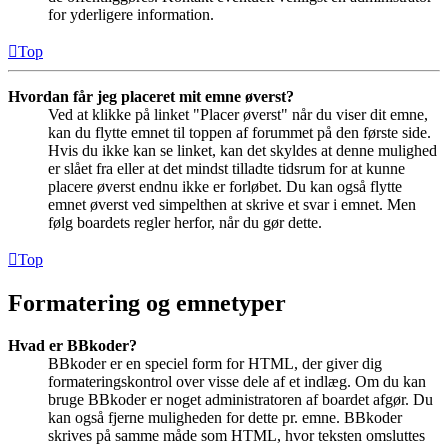
for yderligere information.
Top
Hvordan får jeg placeret mit emne øverst?
Ved at klikke på linket "Placer øverst" når du viser dit emne,
kan du flytte emnet til toppen af forummet på den første side.
Hvis du ikke kan se linket, kan det skyldes at denne mulighed
er slået fra eller at det mindst tilladte tidsrum for at kunne
placere øverst endnu ikke er forløbet. Du kan også flytte
emnet øverst ved simpelthen at skrive et svar i emnet. Men
følg boardets regler herfor, når du gør dette.
Top
Formatering og emnetyper
Hvad er BBkoder?
BBkoder er en speciel form for HTML, der giver dig
formateringskontrol over visse dele af et indlæg. Om du kan
bruge BBkoder er noget administratoren af boardet afgør. Du
kan også fjerne muligheden for dette pr. emne. BBkoder
skrives på samme måde som HTML, hvor teksten omsluttes