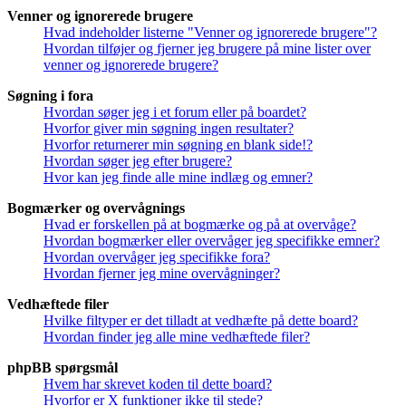
Venner og ignorerede brugere
Hvad indeholder listerne "Venner og ignorerede brugere"?
Hvordan tilføjer og fjerner jeg brugere på mine lister over
venner og ignorerede brugere?
Søgning i fora
Hvordan søger jeg i et forum eller på boardet?
Hvorfor giver min søgning ingen resultater?
Hvorfor returnerer min søgning en blank side!?
Hvordan søger jeg efter brugere?
Hvor kan jeg finde alle mine indlæg og emner?
Bogmærker og overvågnings
Hvad er forskellen på at bogmærke og på at overvåge?
Hvordan bogmærker eller overvåger jeg specifikke emner?
Hvordan overvåger jeg specifikke fora?
Hvordan fjerner jeg mine overvågninger?
Vedhæftede filer
Hvilke filtyper er det tilladt at vedhæfte på dette board?
Hvordan finder jeg alle mine vedhæftede filer?
phpBB spørgsmål
Hvem har skrevet koden til dette board?
Hvorfor er X funktioner ikke til stede?