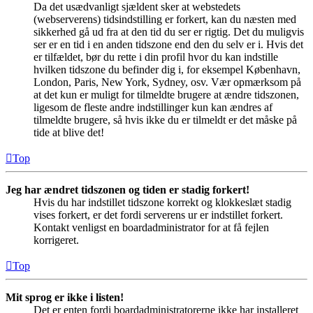
Da det usædvanligt sjældent sker at webstedets
(webserverens) tidsindstilling er forkert, kan du næsten med
sikkerhed gå ud fra at den tid du ser er rigtig. Det du muligvis
ser er en tid i en anden tidszone end den du selv er i. Hvis det
er tilfældet, bør du rette i din profil hvor du kan indstille
hvilken tidszone du befinder dig i, for eksempel København,
London, Paris, New York, Sydney, osv. Vær opmærksom på
at det kun er muligt for tilmeldte brugere at ændre tidszonen,
ligesom de fleste andre indstillinger kun kan ændres af
tilmeldte brugere, så hvis ikke du er tilmeldt er det måske på
tide at blive det!
Top
Jeg har ændret tidszonen og tiden er stadig forkert!
Hvis du har indstillet tidszone korrekt og klokkeslæt stadig
vises forkert, er det fordi serverens ur er indstillet forkert.
Kontakt venligst en boardadministrator for at få fejlen
korrigeret.
Top
Mit sprog er ikke i listen!
Det er enten fordi boardadministratorerne ikke har installeret