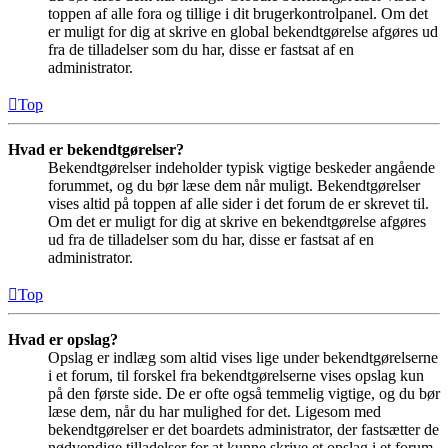
toppen af alle fora og tillige i dit brugerkontrolpanel. Om det
er muligt for dig at skrive en global bekendtgørelse afgøres ud
fra de tilladelser som du har, disse er fastsat af en
administrator.
Top
Hvad er bekendtgørelser?
Bekendtgørelser indeholder typisk vigtige beskeder angående
forummet, og du bør læse dem når muligt. Bekendtgørelser
vises altid på toppen af alle sider i det forum de er skrevet til.
Om det er muligt for dig at skrive en bekendtgørelse afgøres
ud fra de tilladelser som du har, disse er fastsat af en
administrator.
Top
Hvad er opslag?
Opslag er indlæg som altid vises lige under bekendtgørelserne
i et forum, til forskel fra bekendtgørelserne vises opslag kun
på den første side. De er ofte også temmelig vigtige, og du bør
læse dem, når du har mulighed for det. Ligesom med
bekendtgørelser er det boardets administrator, der fastsætter de
nødvendige tilladelser for at kunne skrive et opslag i et forum.