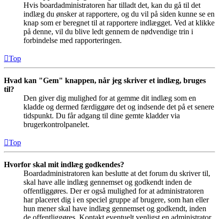
Hvis boardadministratoren har tilladt det, kan du gå til det
indlæg du ønsker at rapportere, og du vil på siden kunne se en
knap som er beregnet til at rapportere indlægget. Ved at klikke
på denne, vil du blive ledt gennem de nødvendige trin i
forbindelse med rapporteringen.
Top
Hvad kan "Gem" knappen, når jeg skriver et indlæg, bruges
til?
Den giver dig mulighed for at gemme dit indlæg som en
kladde og dermed færdiggøre det og indsende det på et senere
tidspunkt. Du får adgang til dine gemte kladder via
brugerkontrolpanelet.
Top
Hvorfor skal mit indlæg godkendes?
Boardadministratoren kan beslutte at det forum du skriver til,
skal have alle indlæg gennemset og godkendt inden de
offentliggøres. Der er også mulighed for at administratoren
har placeret dig i en speciel gruppe af brugere, som han eller
hun mener skal have indlæg gennemset og godkendt, inden
de offentliggøres. Kontakt eventuelt venligst en administrator