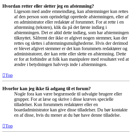
Hvordan retter eller sletter jeg en afstemning?
Ligesom med andre emneindlæg, kan afstemninger kun rettes
af den person som oprindeligt oprettede afstemningen, eller af
en administrator eller redaktør af forummet. For at rette i en
afstemning (teksten), klik da på det første indlæg i
afstemningen. Det er altid dette indlæg, som har afstemningen
tilknyttet. Såfremt der ikke er afgivet nogen stemmer, kan der
rettes og slettes i afstemningsmulighederne. Hvis der derimod
er blevet afgivet stemmer er det kun forummets redaktører og
administratorer, der kan rette eller slette en afstemning. Dette
er for at forhindre at folk kan manipulere med resultatet ved at
ændre i betydningen halvvejs inde i afstemningen.
Top
Hvorfor kan jeg ikke få adgang til et forum?
Nogle fora kan være begrænsede til udvalgte brugere eller
grupper. For at læse og skrive i disse kræves specielle
tilladelser. Kun forummets redaktører eller en
boardadministrator kan give disse tilladelser. Du bør kontakte
en af disse, hvis du mener at du bør have denne tilladelse.
Top