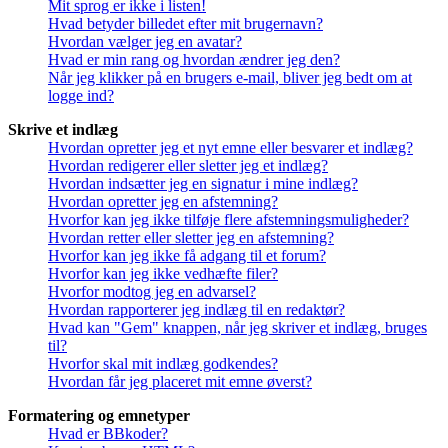
Mit sprog er ikke i listen!
Hvad betyder billedet efter mit brugernavn?
Hvordan vælger jeg en avatar?
Hvad er min rang og hvordan ændrer jeg den?
Når jeg klikker på en brugers e-mail, bliver jeg bedt om at
logge ind?
Skrive et indlæg
Hvordan opretter jeg et nyt emne eller besvarer et indlæg?
Hvordan redigerer eller sletter jeg et indlæg?
Hvordan indsætter jeg en signatur i mine indlæg?
Hvordan opretter jeg en afstemning?
Hvorfor kan jeg ikke tilføje flere afstemningsmuligheder?
Hvordan retter eller sletter jeg en afstemning?
Hvorfor kan jeg ikke få adgang til et forum?
Hvorfor kan jeg ikke vedhæfte filer?
Hvorfor modtog jeg en advarsel?
Hvordan rapporterer jeg indlæg til en redaktør?
Hvad kan "Gem" knappen, når jeg skriver et indlæg, bruges
til?
Hvorfor skal mit indlæg godkendes?
Hvordan får jeg placeret mit emne øverst?
Formatering og emnetyper
Hvad er BBkoder?