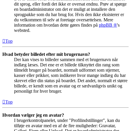
dit sprog, eller fordi det ikke er oversat endnu. Prøv at spørge
en boardadministrator om det er muligt at installere den
sprogpakke som du har brug for. Hvis den ikke eksisterer er
du velkommen til selv at foretage oversættelsen. Mere
information om hvordan dette gøres findes på
phpBB ®
's
websted.
Top
Hvad betyder billedet efter mit brugernavn?
Der kan vises to billeder sammen med et brugernavn når
indlæg læses. Det ene er et billede tilknyttet din rang som
tilmeldt bruger på boardet, normalt udformet som stjerner,
kasser eller prikker, som indikerer hvor mange indlæg du har
skrevet eller din status på boardet. Det andet, normalt et større
billede, er kendt som en avatar og er sædvanligvis unikt og
personligt for hver bruger.
Top
Hvordan vælger jeg en avatar?
I brugerkontrolpanelet, under "Profilindstillinger", kan du
tilføje en avatar med en af de fire muligheder: Gravatar,
Galleri, Fjern eller Upload. Det er boardadministrator der