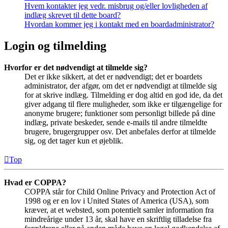
Hvem kontakter jeg vedr. misbrug og/eller lovligheden af
indlæg skrevet til dette board?
Hvordan kommer jeg i kontakt med en boardadministrator?
Login og tilmelding
Hvorfor er det nødvendigt at tilmelde sig?
Det er ikke sikkert, at det er nødvendigt; det er boardets
administrator, der afgør, om det er nødvendigt at tilmelde sig
for at skrive indlæg. Tilmelding er dog altid en god ide, da det
giver adgang til flere muligheder, som ikke er tilgængelige for
anonyme brugere; funktioner som personligt billede på dine
indlæg, private beskeder, sende e-mails til andre tilmeldte
brugere, brugergrupper osv. Det anbefales derfor at tilmelde
sig, og det tager kun et øjeblik.
Top
Hvad er COPPA?
COPPA står for Child Online Privacy and Protection Act of
1998 og er en lov i United States of America (USA), som
kræver, at et websted, som potentielt samler information fra
mindreårige under 13 år, skal have en skriftlig tilladelse fra