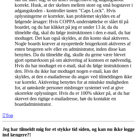
korrekt. Husk, at der skelnes mellem store og små bogstaver i
adgangskoden - kontroller tasten "Caps Lock". Hvis
oplysningerne er korrekte, kan problemet skyldes en af
følgende årsager: Hvis COPPA-understøttelse er slået til på
boardet, og du har klikket på jeg er under 13 år, da du
tilmeldte dig, skal du følge instruktionen i den e-mail, du har
modtaget. Det kan også skyldes, at din konto skal aktiveres.
Nogle boards kræver at nyoprettede brugerkonti aktiveres af
enten brugeren selv eller en administrator, inden disse kan
benyttes. Da du tilmeldte dig, skulle du gerne være blevet
gjort opmærksom på om aktivering af kontoen er nødvendig.
Hvis du har modtaget en e-mail, skal du følge instruktionen i
den. Hvis du ikke har modtaget nogen e-mail, kan det
skyldes, at den e-mailadresse du angav ved tilmeldingen ikke
var korrekt. Aktivering benyttes for at mindske muligheden
for, at uønskede personer misbruger systemet ved at give
ukorrekte oplysninger. Hvis du er 100% sikker på, at du har
skrevet den rigtige e-mailadresse, bør du kontakte en
boardadministrator.
Top
Jeg har tilmeldt mig for et stykke tid siden, og kan nu ikke logge
ind længere?!