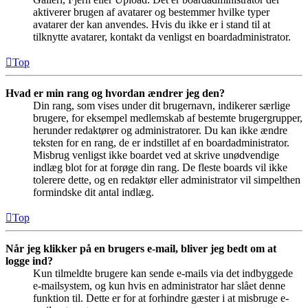
aktiverer brugen af avatarer og bestemmer hvilke typer
avatarer der kan anvendes. Hvis du ikke er i stand til at
tilknytte avatarer, kontakt da venligst en boardadministrator.
Top
Hvad er min rang og hvordan ændrer jeg den?
Din rang, som vises under dit brugernavn, indikerer særlige
brugere, for eksempel medlemskab af bestemte brugergrupper,
herunder redaktører og administratorer. Du kan ikke ændre
teksten for en rang, de er indstillet af en boardadministrator.
Misbrug venligst ikke boardet ved at skrive unødvendige
indlæg blot for at forøge din rang. De fleste boards vil ikke
tolerere dette, og en redaktør eller administrator vil simpelthen
formindske dit antal indlæg.
Top
Når jeg klikker på en brugers e-mail, bliver jeg bedt om at
logge ind?
Kun tilmeldte brugere kan sende e-mails via det indbyggede
e-mailsystem, og kun hvis en administrator har slået denne
funktion til. Dette er for at forhindre gæster i at misbruge e-