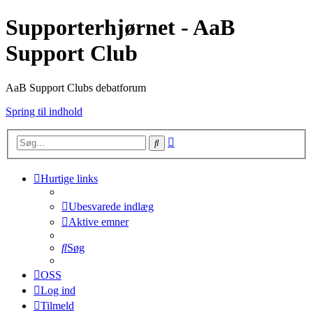
Supporterhjørnet - AaB
Support Club
AaB Support Clubs debatforum
Spring til indhold
Avanceret
Søg
søgning
Hurtige links
Ubesvarede indlæg
Aktive emner
Søg
OSS
Log ind
Tilmeld