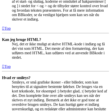
af et start- og sluttag, koderne er omsluttet af hakparenteser [
og ] i stedet for < og > og de tilbyder større kontrol over hvad
og hvordan teksten præsenteres. For at få mere information
om BBkoder, se da venligst hjælpen som kan ses når du
skriver et indlæg.
Top
Kan jeg bruge HTML?
Nej, det er ikke muligt at skrive HTML-kode i indlæg og få
det vist som HTML. Det meste af den formatering, der kan
udføres med HTML, kan udføres ved at anvende BBkode i
stedet.
Top
Hvad er smileys?
Smileys, er små grafiske ikoner - eller billeder, som kan
benyttes til at signalere bestemte følelser. De bruges via en
kort tekstkode, for eksempel :) betyder glad, :( betyder ked af
det. Den komplette liste over alle smileys kan ses når der
skrives et nyt indlæg. Bemærk at det ikke er god tone at
overdrive brugen smileys. De kan hurtigt gøre et indlæg
uoverskueligt, og en redaktør eller administrator kan beslutte