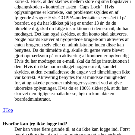
korrekt. Husk, at der skelnes mellem store og små bogstaver i
adgangskoden - kontroller tasten "Caps Lock". Hvis
oplysningerne er korrekte, kan problemet skyldes en af
følgende årsager: Hvis COPPA-understøttelse er slået til på
boardet, og du har klikket på jeg er under 13 år, da du
tilmeldte dig, skal du følge instruktionen i den e-mail, du har
modtaget. Det kan også skyldes, at din konto skal aktiveres.
Nogle boards kræver at nyoprettede brugerkonti aktiveres af
enten brugeren selv eller en administrator, inden disse kan
benyttes. Da du tilmeldte dig, skulle du gerne være blevet
gjort opmærksom på om aktivering af kontoen er nødvendig.
Hvis du har modtaget en e-mail, skal du følge instruktionen i
den. Hvis du ikke har modtaget nogen e-mail, kan det
skyldes, at den e-mailadresse du angav ved tilmeldingen ikke
var korrekt. Aktivering benyttes for at mindske muligheden
for, at uønskede personer misbruger systemet ved at give
ukorrekte oplysninger. Hvis du er 100% sikker på, at du har
skrevet den rigtige e-mailadresse, bør du kontakte en
boardadministrator.
Top
Hvorfor kan jeg ikke logge ind?
Der kan være flere grunde til, at du ikke kan logge ind. Først
bør du sikre dig, at du taster brugernavn og adgangskode