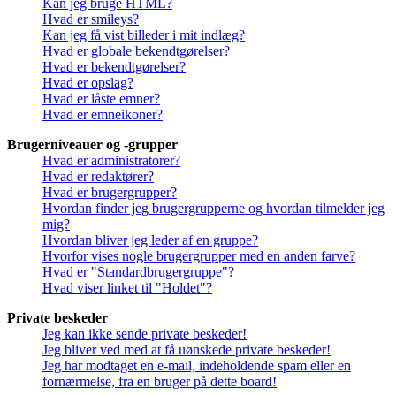
Kan jeg bruge HTML?
Hvad er smileys?
Kan jeg få vist billeder i mit indlæg?
Hvad er globale bekendtgørelser?
Hvad er bekendtgørelser?
Hvad er opslag?
Hvad er låste emner?
Hvad er emneikoner?
Brugerniveauer og -grupper
Hvad er administratorer?
Hvad er redaktører?
Hvad er brugergrupper?
Hvordan finder jeg brugergrupperne og hvordan tilmelder jeg
mig?
Hvordan bliver jeg leder af en gruppe?
Hvorfor vises nogle brugergrupper med en anden farve?
Hvad er "Standardbrugergruppe"?
Hvad viser linket til "Holdet"?
Private beskeder
Jeg kan ikke sende private beskeder!
Jeg bliver ved med at få uønskede private beskeder!
Jeg har modtaget en e-mail, indeholdende spam eller en
fornærmelse, fra en bruger på dette board!