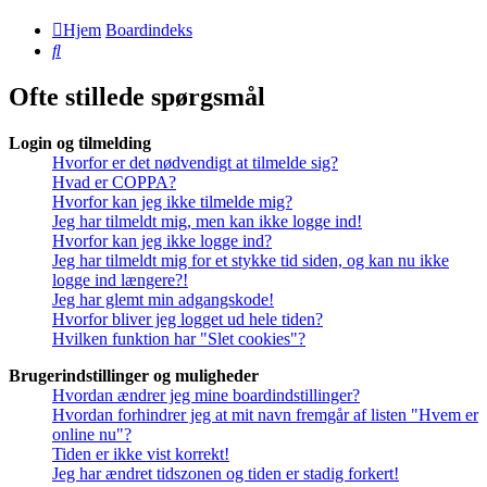
Hjem
Boardindeks
Søg
Ofte stillede spørgsmål
Login og tilmelding
Hvorfor er det nødvendigt at tilmelde sig?
Hvad er COPPA?
Hvorfor kan jeg ikke tilmelde mig?
Jeg har tilmeldt mig, men kan ikke logge ind!
Hvorfor kan jeg ikke logge ind?
Jeg har tilmeldt mig for et stykke tid siden, og kan nu ikke
logge ind længere?!
Jeg har glemt min adgangskode!
Hvorfor bliver jeg logget ud hele tiden?
Hvilken funktion har "Slet cookies"?
Brugerindstillinger og muligheder
Hvordan ændrer jeg mine boardindstillinger?
Hvordan forhindrer jeg at mit navn fremgår af listen "Hvem er
online nu"?
Tiden er ikke vist korrekt!
Jeg har ændret tidszonen og tiden er stadig forkert!