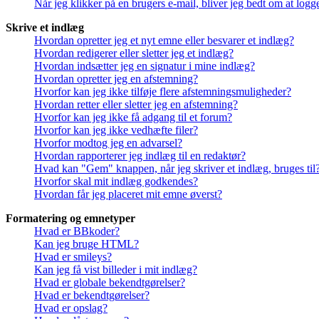
Når jeg klikker på en brugers e-mail, bliver jeg bedt om at logg
Skrive et indlæg
Hvordan opretter jeg et nyt emne eller besvarer et indlæg?
Hvordan redigerer eller sletter jeg et indlæg?
Hvordan indsætter jeg en signatur i mine indlæg?
Hvordan opretter jeg en afstemning?
Hvorfor kan jeg ikke tilføje flere afstemningsmuligheder?
Hvordan retter eller sletter jeg en afstemning?
Hvorfor kan jeg ikke få adgang til et forum?
Hvorfor kan jeg ikke vedhæfte filer?
Hvorfor modtog jeg en advarsel?
Hvordan rapporterer jeg indlæg til en redaktør?
Hvad kan "Gem" knappen, når jeg skriver et indlæg, bruges til
Hvorfor skal mit indlæg godkendes?
Hvordan får jeg placeret mit emne øverst?
Formatering og emnetyper
Hvad er BBkoder?
Kan jeg bruge HTML?
Hvad er smileys?
Kan jeg få vist billeder i mit indlæg?
Hvad er globale bekendtgørelser?
Hvad er bekendtgørelser?
Hvad er opslag?