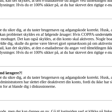
il, kan det skyldes, at den e-mailadresse du angav ved tilmeldingen ikk
ysninger. Hvis du er 100% sikker på, at du har skrevet den rigtige e-ma
bør du sikre dig, at du taster brugernavn og adgangskode korrekt. Husk,
kan problemet skyldes en af følgende årsager: Hvis COPPA-understøttelse 
ar modtaget. Det kan også skyldes, at din konto skal aktiveres. Nogle b
lmeldte dig, skulle du gerne være blevet gjort opmærksom på om aktiver
il, kan det skyldes, at den e-mailadresse du angav ved tilmeldingen ikk
ysninger. Hvis du er 100% sikker på, at du har skrevet den rigtige e-ma
 ind længere?!
bør du sikre dig, at du taster brugernavn og adgangskode korrekt. Husk,
dministratoren har slettet eller deaktiveret din konto, fordi du ikke 
n for at blande dig i diskussionerne.
ode, men der kan dannes en ny. Gå til loginsiden ved at klikke på link