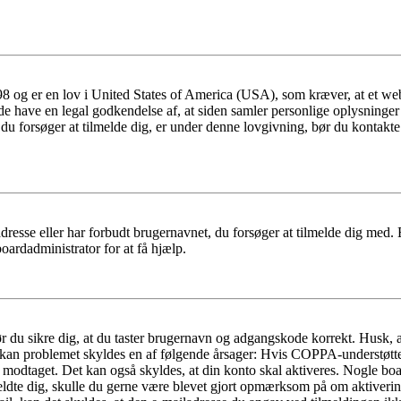
 og er en lov i United States of America (USA), som kræver, at et webs
måde have en legal godkendelse af, at siden samler personlige oplysninge
det, du forsøger at tilmelde dig, er under denne lovgivning, bør du kon
dresse eller har forbudt brugernavnet, du forsøger at tilmelde dig med.
oardadministrator for at få hjælp.
bør du sikre dig, at du taster brugernavn og adgangskode korrekt. Husk,
kan problemet skyldes en af følgende årsager: Hvis COPPA-understøttelse 
ar modtaget. Det kan også skyldes, at din konto skal aktiveres. Nogle b
lmeldte dig, skulle du gerne være blevet gjort opmærksom på om aktiver