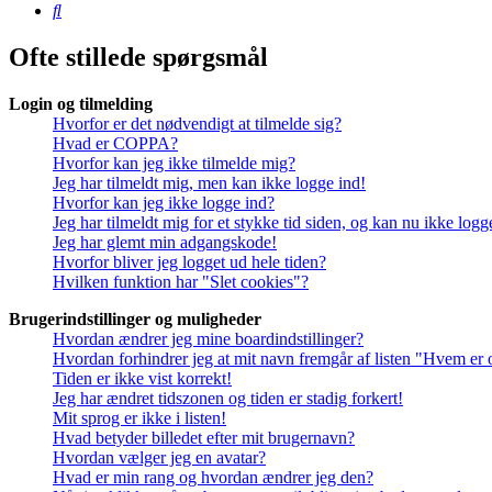
Søg
Ofte stillede spørgsmål
Login og tilmelding
Hvorfor er det nødvendigt at tilmelde sig?
Hvad er COPPA?
Hvorfor kan jeg ikke tilmelde mig?
Jeg har tilmeldt mig, men kan ikke logge ind!
Hvorfor kan jeg ikke logge ind?
Jeg har tilmeldt mig for et stykke tid siden, og kan nu ikke log
Jeg har glemt min adgangskode!
Hvorfor bliver jeg logget ud hele tiden?
Hvilken funktion har "Slet cookies"?
Brugerindstillinger og muligheder
Hvordan ændrer jeg mine boardindstillinger?
Hvordan forhindrer jeg at mit navn fremgår af listen "Hvem er 
Tiden er ikke vist korrekt!
Jeg har ændret tidszonen og tiden er stadig forkert!
Mit sprog er ikke i listen!
Hvad betyder billedet efter mit brugernavn?
Hvordan vælger jeg en avatar?
Hvad er min rang og hvordan ændrer jeg den?