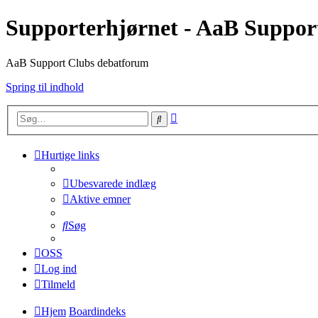
Supporterhjørnet - AaB Suppor
AaB Support Clubs debatforum
Spring til indhold
Avanceret
Søg
søgning
Hurtige links
Ubesvarede indlæg
Aktive emner
Søg
OSS
Log ind
Tilmeld
Hjem
Boardindeks