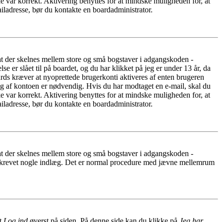
e var korrekt. Aktivering benyttes for at mindske muligheden for, at
iladresse, bør du kontakte en boardadministrator.
 at der skelnes mellem store og små bogstaver i adgangskoden -
er slået til på boardet, og du har klikket på jeg er under 13 år, da
oards kræver at nyoprettede brugerkonti aktiveres af enten brugeren
ing af kontoen er nødvendig. Hvis du har modtaget en e-mail, skal du
e var korrekt. Aktivering benyttes for at mindske muligheden for, at
iladresse, bør du kontakte en boardadministrator.
 at der skelnes mellem store og små bogstaver i adgangskoden -
har skrevet nogle indlæg. Det er normal procedure med jævne mellemrum
et
Log ind
øverst på siden. På denne side kan du klikke på
Jeg har