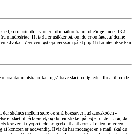
ted, som potentielt samler information fra mindreårige under 13 år,
r fra mindreårige. Hvis du er usikker på, om du er omfattet af denne
takte en advokat. Vær venligst opmærksom på at phpBB Limited ikke kan
 En boardadministrator kan også have slået muligheden for at tilmelde
 at der skelnes mellem store og små bogstaver i adgangskoden -
er slået til på boardet, og du har klikket på jeg er under 13 år, da
oards kræver at nyoprettede brugerkonti aktiveres af enten brugeren
ing af kontoen er nødvendig. Hvis du har modtaget en e-mail, skal du