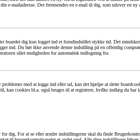
 din e-mailadresse. Der fremsendes en e-mail til dig, som udover en ny
er boardet dig kun logget ind et forudindstillet stykke tid. Det mindske
ogger ind. Du bør ikke anvende denne indstilling på en offentlig compute
tratoren slået muligheden for automatisk indlogning fra.
 problemer med at logge ind eller ud, kan det hjælpe at slette boardcook
l, kan cookies bl.a. også bruges til at registrere, hvilke indlæg du har l
r dig. For at se eller ændre indstillingerne skal du finde Brugerkontro
ket til brugerkontrolpanelet et andet sted. Alle dine indstillinger bliver