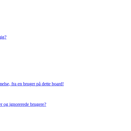
mig?
else, fra en bruger på dette board!
ner og ignorerede brugere?