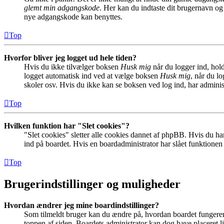
glemt min adgangskode
. Her kan du indtaste dit brugernavn og
nye adgangskode kan benyttes.
Top
Hvorfor bliver jeg logget ud hele tiden?
Hvis du ikke tilvælger boksen
Husk mig
når du logger ind, hold
logget automatisk ind ved at vælge boksen
Husk mig
, når du l
skoler osv. Hvis du ikke kan se boksen ved log ind, har adminis
Top
Hvilken funktion har "Slet cookies"?
"Slet cookies" sletter alle cookies dannet af phpBB. Hvis du har
ind på boardet. Hvis en boardadministrator har slået funktionen ti
Top
Brugerindstillinger og muligheder
Hvordan ændrer jeg mine boardindstillinger?
Som tilmeldt bruger kan du ændre på, hvordan boardet fungerer fo
toppen af siden. Boardets administrator kan dog have placeret lin