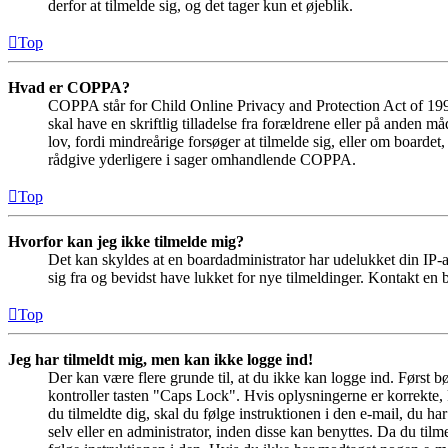
derfor at tilmelde sig, og det tager kun et øjeblik.
Top
Hvad er COPPA?
COPPA står for Child Online Privacy and Protection Act of 1998
skal have en skriftlig tilladelse fra forældrene eller på anden 
lov, fordi mindreårige forsøger at tilmelde sig, eller om boar
rådgive yderligere i sager omhandlende COPPA.
Top
Hvorfor kan jeg ikke tilmelde mig?
Det kan skyldes at en boardadministrator har udelukket din IP-a
sig fra og bevidst have lukket for nye tilmeldinger. Kontakt en b
Top
Jeg har tilmeldt mig, men kan ikke logge ind!
Der kan være flere grunde til, at du ikke kan logge ind. Først 
kontroller tasten "Caps Lock". Hvis oplysningerne er korrekte, 
du tilmeldte dig, skal du følge instruktionen i den e-mail, du h
selv eller en administrator, inden disse kan benyttes. Da du ti