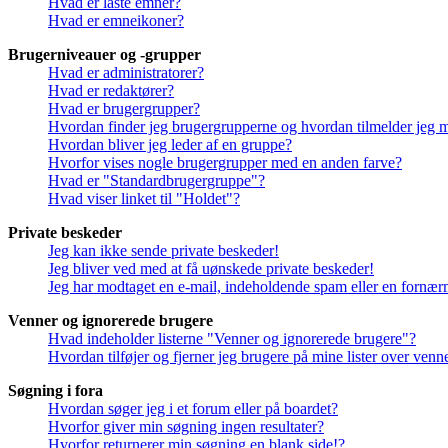
Hvad er låste emner?
Hvad er emneikoner?
Brugerniveauer og -grupper
Hvad er administratorer?
Hvad er redaktører?
Hvad er brugergrupper?
Hvordan finder jeg brugergrupperne og hvordan tilmelder jeg 
Hvordan bliver jeg leder af en gruppe?
Hvorfor vises nogle brugergrupper med en anden farve?
Hvad er "Standardbrugergruppe"?
Hvad viser linket til "Holdet"?
Private beskeder
Jeg kan ikke sende private beskeder!
Jeg bliver ved med at få uønskede private beskeder!
Jeg har modtaget en e-mail, indeholdende spam eller en fornærm
Venner og ignorerede brugere
Hvad indeholder listerne "Venner og ignorerede brugere"?
Hvordan tilføjer og fjerner jeg brugere på mine lister over ven
Søgning i fora
Hvordan søger jeg i et forum eller på boardet?
Hvorfor giver min søgning ingen resultater?
Hvorfor returnerer min søgning en blank side!?