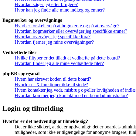
Hvordan søger jeg efter brugere?
Hvor kan jeg finde alle mine indlæg og emner?
Bogmærker og overvågnings
Hvad er forskellen på at bogmærke og på at overvåge?
Hvordan bogmærker eller overvåger jeg specifikke emner?
Hvordan overvåger jeg specifikke fora?
Hvordan fjerner jeg mine overvågninger?
Vedhæftede filer
Hvilke filtyper er det tilladt at vedhæfte på dette board?
Hvordan finder jeg alle mine vedhæftede filer?
phpBB spørgsmål
Hvem har skrevet koden til dette board?
Hvorfor er X funktioner ikke til stede?
Hvem kontakter jeg vedr. misbrug og/eller lovligheden af indlæg
Hvordan kommer jeg i kontakt med en boardadministrator?
Login og tilmelding
Hvorfor er det nødvendigt at tilmelde sig?
Det er ikke sikkert, at det er nødvendigt; det er boardets adminis
muligheder, som ikke er tilgængelige for anonyme brugere; funkt