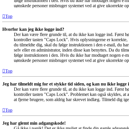
følge instruktionen i den. Hvis du ikke har modtaget nogen e-ma
uønskede personer misbruger systemet ved at give ukorrekte opl
Top
Hvorfor kan jeg ikke logge ind?
Der kan være flere grunde til, at du ikke kan logge ind. Først 
kontroller tasten "Caps Lock". Hvis oplysningerne er korrekte, 
du tilmeldte dig, skal du følge instruktionen i den e-mail, du h
selv eller en administrator, inden disse kan benyttes. Da du ti
følge instruktionen i den. Hvis du ikke har modtaget nogen e-ma
uønskede personer misbruger systemet ved at give ukorrekte opl
Top
Jeg har tilmeldt mig for et stykke tid siden, og kan nu ikke logge
Der kan være flere grunde til, at du ikke kan logge ind. Først 
kontroller tasten "Caps Lock". Problemet kan også skyldes, at a
at fjerne brugere, som aldrig har skrevet indlæg. Tilmeld dig ige
Top
Jeg har glemt min adgangskode!
Gå ikke i panik! Det er ikke muligt at finde din gamle adgangsk