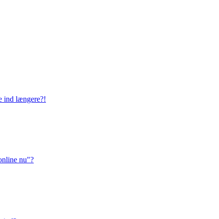
ge ind længere?!
online nu"?