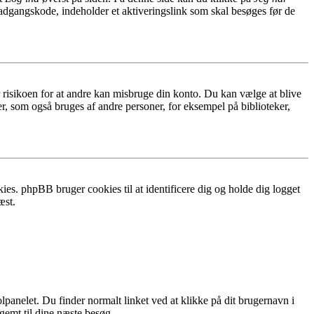
 adgangskode, indeholder et aktiveringslink som skal besøges før de
r risikoen for at andre kan misbruge din konto. Du kan vælge at blive
r, som også bruges af andre personer, for eksempel på biblioteker,
ies. phpBB bruger cookies til at identificere dig og holde dig logget
æst.
lpanelet. Du finder normalt linket ved at klikke på dit brugernavn i
 gemt til dine næste besøg.