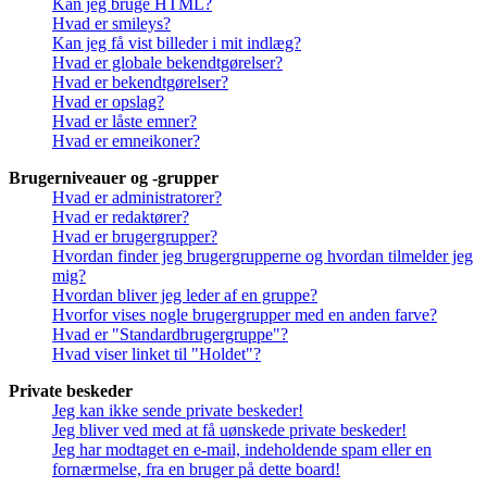
Kan jeg bruge HTML?
Hvad er smileys?
Kan jeg få vist billeder i mit indlæg?
Hvad er globale bekendtgørelser?
Hvad er bekendtgørelser?
Hvad er opslag?
Hvad er låste emner?
Hvad er emneikoner?
Brugerniveauer og -grupper
Hvad er administratorer?
Hvad er redaktører?
Hvad er brugergrupper?
Hvordan finder jeg brugergrupperne og hvordan tilmelder jeg
mig?
Hvordan bliver jeg leder af en gruppe?
Hvorfor vises nogle brugergrupper med en anden farve?
Hvad er "Standardbrugergruppe"?
Hvad viser linket til "Holdet"?
Private beskeder
Jeg kan ikke sende private beskeder!
Jeg bliver ved med at få uønskede private beskeder!
Jeg har modtaget en e-mail, indeholdende spam eller en
fornærmelse, fra en bruger på dette board!