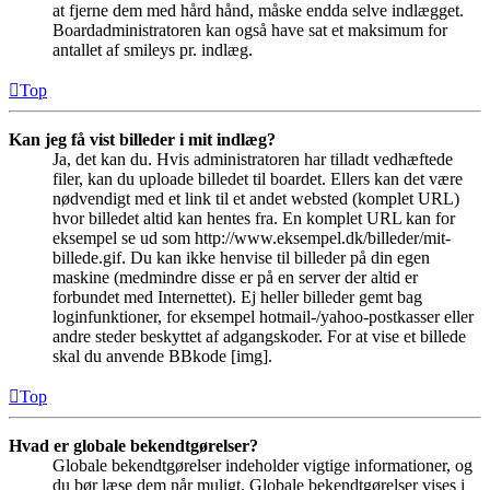
at fjerne dem med hård hånd, måske endda selve indlægget.
Boardadministratoren kan også have sat et maksimum for
antallet af smileys pr. indlæg.
Top
Kan jeg få vist billeder i mit indlæg?
Ja, det kan du. Hvis administratoren har tilladt vedhæftede
filer, kan du uploade billedet til boardet. Ellers kan det være
nødvendigt med et link til et andet websted (komplet URL)
hvor billedet altid kan hentes fra. En komplet URL kan for
eksempel se ud som http://www.eksempel.dk/billeder/mit-
billede.gif. Du kan ikke henvise til billeder på din egen
maskine (medmindre disse er på en server der altid er
forbundet med Internettet). Ej heller billeder gemt bag
loginfunktioner, for eksempel hotmail-/yahoo-postkasser eller
andre steder beskyttet af adgangskoder. For at vise et billede
skal du anvende BBkode [img].
Top
Hvad er globale bekendtgørelser?
Globale bekendtgørelser indeholder vigtige informationer, og
du bør læse dem når muligt. Globale bekendtgørelser vises i