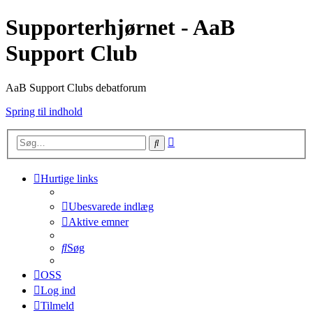
Supporterhjørnet - AaB
Support Club
AaB Support Clubs debatforum
Spring til indhold
Avanceret
Søg
søgning
Hurtige links
Ubesvarede indlæg
Aktive emner
Søg
OSS
Log ind
Tilmeld