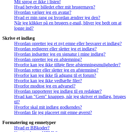
Mit sprog er ikke i listen!
Hvad betyder billedet efter mit brugernavn?
Hvordan vælger jeg en avatar?
Hvad er min rang og hvordan ændrer jeg den?
Når jeg klikker på en brugers e-mail, bliver jeg bedt om at
logge ind?
Skrive et indlæg
Hvordan opretter jeg et nyt emne eller besvarer et indlæg?
Hvordan redigerer eller sletter jeg et indlæg?
Hvordan indsætter jeg en signatur i mine indlæg?
Hvordan opretter jeg en afstemning?
Hvorfor kan jeg ikke tilføje flere afstemningsmuligheder?
Hvordan retter eller sletter jeg en afstemning?
Hvorfor kan jeg ikke få adgang til et forum?
Hvorfor kan jeg ikke vedhæfte filer?
Hvorfor modtog jeg en advarsel?
Hvordan rapporterer jeg indlæg til en redaktør?
Hvad kan "Gem" knappen, når jeg skriver et indlæg, bruges
til?
Hvorfor skal mit indlæg godkendes?
Hvordan får jeg placeret mit emne øverst?
Formatering og emnetyper
Hvad er BBkoder?