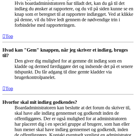
Hvis boardadministratoren har tilladt det, kan du gå til det
indlæg du ønsker at rapportere, og du vil på siden kunne se en
knap som er beregnet til at rapportere indlægget. Ved at klikke
på denne, vil du blive ledt gennem de nødvendige trin i
forbindelse med rapporteringen.
Top
Hvad kan "Gem" knappen, når jeg skriver et indlæg, bruges
til?
Den giver dig mulighed for at gemme dit indlæg som en
kladde og dermed færdiggøre det og indsende det på et senere
tidspunkt. Du får adgang til dine gemte kladder via
brugerkontrolpanelet.
Top
Hvorfor skal mit indlæg godkendes?
Boardadministratoren kan beslutte at det forum du skriver til,
skal have alle indlæg gennemset og godkendt inden de
offentliggøres. Der er også mulighed for at administratoren
har placeret dig i en speciel gruppe af brugere, som han eller
hun mener skal have indlæg gennemset og godkendt, inden
de offentliggøres. Kontakt eventuelt venligst en administrator