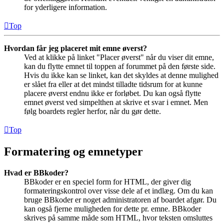
for yderligere information.
Top
Hvordan får jeg placeret mit emne øverst?
Ved at klikke på linket "Placer øverst" når du viser dit emne,
kan du flytte emnet til toppen af forummet på den første side.
Hvis du ikke kan se linket, kan det skyldes at denne mulighed
er slået fra eller at det mindst tilladte tidsrum for at kunne
placere øverst endnu ikke er forløbet. Du kan også flytte
emnet øverst ved simpelthen at skrive et svar i emnet. Men
følg boardets regler herfor, når du gør dette.
Top
Formatering og emnetyper
Hvad er BBkoder?
BBkoder er en speciel form for HTML, der giver dig
formateringskontrol over visse dele af et indlæg. Om du kan
bruge BBkoder er noget administratoren af boardet afgør. Du
kan også fjerne muligheden for dette pr. emne. BBkoder
skrives på samme måde som HTML, hvor teksten omsluttes