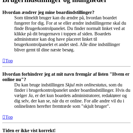
Hvordan ændrer jeg mine boardindstillinger?
Som tilmeldt bruger kan du ændre på, hvordan boardet
fungerer for dig. For at se eller ændre indstillingerne skal du
finde Brugerkontrolpanelet. Du finder normalt linket ved at
klikke på dit brugernavn i toppen af siden. Boardets
administrator kan dog have placeret linket til
brugerkontrolpanelet et andet sted. Alle dine indstillinger
bliver gemt til dine næste besøg.
Top
Hvordan forhindrer jeg at mit navn fremgår af listen "Hvem er
online nu"?
Du kan bruge indstillingen
Skjul min onlinestatus
, som du
finder i brugerkontrolpanelet under boardindstillinger. Hvis du
vælger
Ja
, er det kun boardets administratorer, redaktører og
dig selv, der kan se, når du er online. For alle andre vil du i
onlinelisten herefter fremtræde som "skjult bruger".
Top
Tiden er ikke vist korrekt!