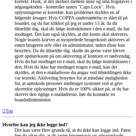
korrekt. Husk, at der skelnes mellem store og små bogstaver i
adgangskoden - kontroller tasten "Caps Lock". Hvis
oplysningerne er korrekte, kan problemet skyldes en af
følgende årsager: Hvis COPPA-understøttelse er slået til på
boardet, og du har klikket på jeg er under 13 år, da du
tilmeldte dig, skal du følge instruktionen i den e-mail, du har
modtaget. Det kan også skyldes, at din konto skal aktiveres.
Nogle boards kræver at nyoprettede brugerkonti aktiveres af
enten brugeren selv eller en administrator, inden disse kan
benyttes. Da du tilmeldte dig, skulle du gerne være blevet
gjort opmærksom på om aktivering af kontoen er nødvendig.
Hvis du har modtaget en e-mail, skal du følge instruktionen i
den. Hvis du ikke har modtaget nogen e-mail, kan det
skyldes, at den e-mailadresse du angav ved tilmeldingen ikke
var korrekt. Aktivering benyttes for at mindske muligheden
for, at uønskede personer misbruger systemet ved at give
ukorrekte oplysninger. Hvis du er 100% sikker på, at du har
skrevet den rigtige e-mailadresse, bør du kontakte en
boardadministrator.
Top
Hvorfor kan jeg ikke logge ind?
Der kan være flere grunde til, at du ikke kan logge ind. Først
bør du sikre dig, at du taster brugernavn og adgangskode