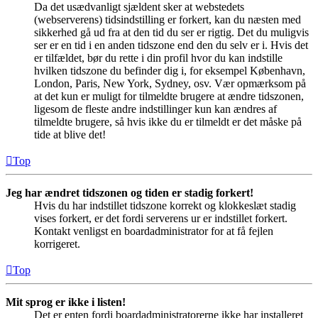
Da det usædvanligt sjældent sker at webstedets
(webserverens) tidsindstilling er forkert, kan du næsten med
sikkerhed gå ud fra at den tid du ser er rigtig. Det du muligvis
ser er en tid i en anden tidszone end den du selv er i. Hvis det
er tilfældet, bør du rette i din profil hvor du kan indstille
hvilken tidszone du befinder dig i, for eksempel København,
London, Paris, New York, Sydney, osv. Vær opmærksom på
at det kun er muligt for tilmeldte brugere at ændre tidszonen,
ligesom de fleste andre indstillinger kun kan ændres af
tilmeldte brugere, så hvis ikke du er tilmeldt er det måske på
tide at blive det!
Top
Jeg har ændret tidszonen og tiden er stadig forkert!
Hvis du har indstillet tidszone korrekt og klokkeslæt stadig
vises forkert, er det fordi serverens ur er indstillet forkert.
Kontakt venligst en boardadministrator for at få fejlen
korrigeret.
Top
Mit sprog er ikke i listen!
Det er enten fordi boardadministratorerne ikke har installeret