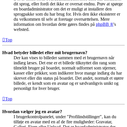
dit sprog, eller fordi det ikke er oversat endnu. Prøv at spørge
en boardadministrator om det er muligt at installere den
sprogpakke som du har brug for. Hvis den ikke eksisterer er
du velkommen til selv at foretage oversættelsen. Mere
information om hvordan dette gøres findes på
phpBB ®
's
websted.
Top
Hvad betyder billedet efter mit brugernavn?
Der kan vises to billeder sammen med et brugernavn når
indlæg læses. Det ene er et billede tilknyttet din rang som
tilmeldt bruger på boardet, normalt udformet som stjerner,
kasser eller prikker, som indikerer hvor mange indlæg du har
skrevet eller din status på boardet. Det andet, normalt et større
billede, er kendt som en avatar og er sædvanligvis unikt og
personligt for hver bruger.
Top
Hvordan vælger jeg en avatar?
I brugerkontrolpanelet, under "Profilindstillinger", kan du
tilføje en avatar med en af de fire muligheder: Gravatar,
Galleri, Fjern eller Upload. Det er boardadministrator der