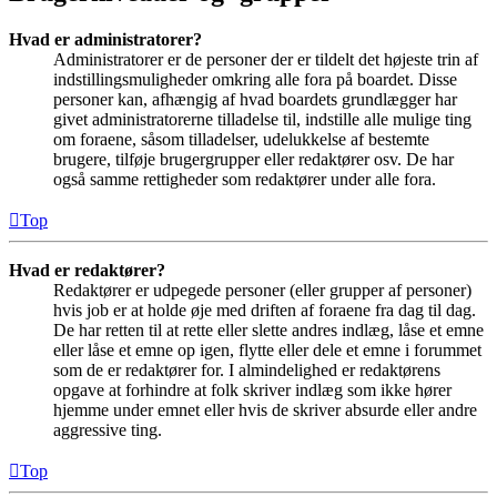
Hvad er administratorer?
Administratorer er de personer der er tildelt det højeste trin af
indstillingsmuligheder omkring alle fora på boardet. Disse
personer kan, afhængig af hvad boardets grundlægger har
givet administratorerne tilladelse til, indstille alle mulige ting
om foraene, såsom tilladelser, udelukkelse af bestemte
brugere, tilføje brugergrupper eller redaktører osv. De har
også samme rettigheder som redaktører under alle fora.
Top
Hvad er redaktører?
Redaktører er udpegede personer (eller grupper af personer)
hvis job er at holde øje med driften af foraene fra dag til dag.
De har retten til at rette eller slette andres indlæg, låse et emne
eller låse et emne op igen, flytte eller dele et emne i forummet
som de er redaktører for. I almindelighed er redaktørens
opgave at forhindre at folk skriver indlæg som ikke hører
hjemme under emnet eller hvis de skriver absurde eller andre
aggressive ting.
Top