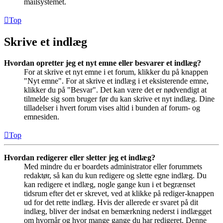
mailsystemet.
Top
Skrive et indlæg
Hvordan opretter jeg et nyt emne eller besvarer et indlæg?
For at skrive et nyt emne i et forum, klikker du på knappen
"Nyt emne". For at skrive et indlæg i et eksisterende emne,
klikker du på "Besvar". Det kan være det er nødvendigt at
tilmelde sig som bruger før du kan skrive et nyt indlæg. Dine
tilladelser i hvert forum vises altid i bunden af forum- og
emnesiden.
Top
Hvordan redigerer eller sletter jeg et indlæg?
Med mindre du er boardets administrator eller forummets
redaktør, så kan du kun redigere og slette egne indlæg. Du
kan redigere et indlæg, nogle gange kun i et begrænset
tidsrum efter det er skrevet, ved at klikke på rediger-knappen
ud for det rette indlæg. Hvis der allerede er svaret på dit
indlæg, bliver der indsat en bemærkning nederst i indlægget
om hvornår og hvor mange gange du har redigeret. Denne