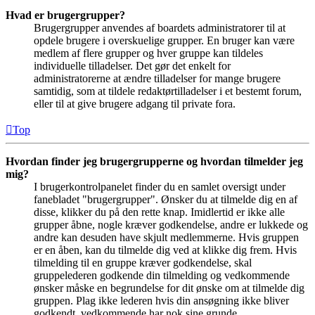
Hvad er brugergrupper?
Brugergrupper anvendes af boardets administratorer til at
opdele brugere i overskuelige grupper. En bruger kan være
medlem af flere grupper og hver gruppe kan tildeles
individuelle tilladelser. Det gør det enkelt for
administratorerne at ændre tilladelser for mange brugere
samtidig, som at tildele redaktørtilladelser i et bestemt forum,
eller til at give brugere adgang til private fora.
Top
Hvordan finder jeg brugergrupperne og hvordan tilmelder jeg
mig?
I brugerkontrolpanelet finder du en samlet oversigt under
fanebladet "brugergrupper". Ønsker du at tilmelde dig en af
disse, klikker du på den rette knap. Imidlertid er ikke alle
grupper åbne, nogle kræver godkendelse, andre er lukkede og
andre kan desuden have skjult medlemmerne. Hvis gruppen
er en åben, kan du tilmelde dig ved at klikke dig frem. Hvis
tilmelding til en gruppe kræver godkendelse, skal
gruppelederen godkende din tilmelding og vedkommende
ønsker måske en begrundelse for dit ønske om at tilmelde dig
gruppen. Plag ikke lederen hvis din ansøgning ikke bliver
godkendt, vedkommende har nok sine grunde.