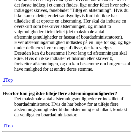
det første indlæg i et emne) findes, lige under feltet hvor selve
indlægget skrives, fanebladet "Tilføj en afstemning". Hvis du
ikke kan se dette, er det sandsynligvis fordi du ikke har
tilladelse til at oprette en afstemning. Her skal du indtaste en
overskrift som beskriver afstemningen, og mindst to
valgmuligheder i tekstfeltet (det maksimale antal
afstemningsmuligheder er fastsat af boardadministratoren).
Hver afstemningsmulighed indtastes på en linje for sig, og lige
under defineres hvor mange af disse, der kan vælges.
Desuden kan du bestemme i hvor lang tid afstemningen skal
køre. Hvis du ikke indtaster et tidsrum eller skriver 0,
fortsætter afstemningen, og du kan bestemme om brugere skal
have mulighed for at ændre deres stemme.
Top
Hvorfor kan jeg ikke tilføje flere afstemningsmuligheder?
Det maksimale antal afstemningsmuligheder er indstillet af
boardadministrator. Hvis du har behov for at tilføje flere
afstemningsmuligheder til din afstemning end tilladt, kontakt
da venligst en boardadministrator.
Top