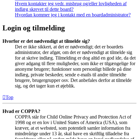
Hvem kontakter jeg vedr. misbrug og/eller lovligheden af
indlæg skrevet til dette board?
Hvordan kommer jeg i kontakt med en boardadministrator?
Login og tilmelding
Hvorfor er det nødvendigt at tilmelde sig?
Det er ikke sikkert, at det er nødvendigt; det er boardets
administrator, der afgør, om det er nødvendigt at tilmelde sig
for at skrive indlæg. Tilmelding er dog altid en god ide, da det
giver adgang til flere muligheder, som ikke er tilgængelige for
anonyme brugere; funktioner som personligt billede på dine
indlæg, private beskeder, sende e-mails til andre tilmeldte
brugere, brugergrupper osv. Det anbefales derfor at tilmelde
sig, og det tager kun et øjeblik.
Top
Hvad er COPPA?
COPPA står for Child Online Privacy and Protection Act of
1998 og er en lov i United States of America (USA), som
kræver, at et websted, som potentielt samler information fra
mindreårige under 13 år, skal have en skriftlig tilladelse fra