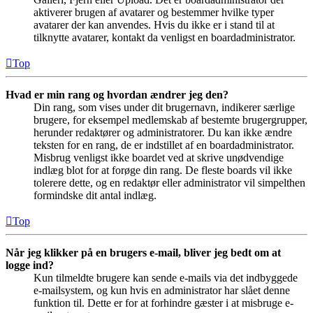
aktiverer brugen af avatarer og bestemmer hvilke typer
avatarer der kan anvendes. Hvis du ikke er i stand til at
tilknytte avatarer, kontakt da venligst en boardadministrator.
Top
Hvad er min rang og hvordan ændrer jeg den?
Din rang, som vises under dit brugernavn, indikerer særlige
brugere, for eksempel medlemskab af bestemte brugergrupper,
herunder redaktører og administratorer. Du kan ikke ændre
teksten for en rang, de er indstillet af en boardadministrator.
Misbrug venligst ikke boardet ved at skrive unødvendige
indlæg blot for at forøge din rang. De fleste boards vil ikke
tolerere dette, og en redaktør eller administrator vil simpelthen
formindske dit antal indlæg.
Top
Når jeg klikker på en brugers e-mail, bliver jeg bedt om at
logge ind?
Kun tilmeldte brugere kan sende e-mails via det indbyggede
e-mailsystem, og kun hvis en administrator har slået denne
funktion til. Dette er for at forhindre gæster i at misbruge e-