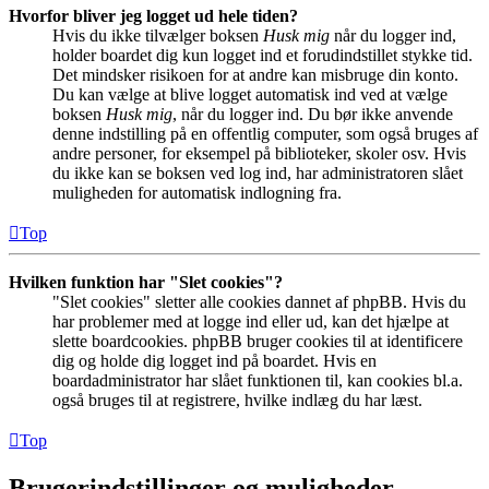
Hvorfor bliver jeg logget ud hele tiden?
Hvis du ikke tilvælger boksen
Husk mig
når du logger ind,
holder boardet dig kun logget ind et forudindstillet stykke tid.
Det mindsker risikoen for at andre kan misbruge din konto.
Du kan vælge at blive logget automatisk ind ved at vælge
boksen
Husk mig
, når du logger ind. Du bør ikke anvende
denne indstilling på en offentlig computer, som også bruges af
andre personer, for eksempel på biblioteker, skoler osv. Hvis
du ikke kan se boksen ved log ind, har administratoren slået
muligheden for automatisk indlogning fra.
Top
Hvilken funktion har "Slet cookies"?
"Slet cookies" sletter alle cookies dannet af phpBB. Hvis du
har problemer med at logge ind eller ud, kan det hjælpe at
slette boardcookies. phpBB bruger cookies til at identificere
dig og holde dig logget ind på boardet. Hvis en
boardadministrator har slået funktionen til, kan cookies bl.a.
også bruges til at registrere, hvilke indlæg du har læst.
Top
Brugerindstillinger og muligheder