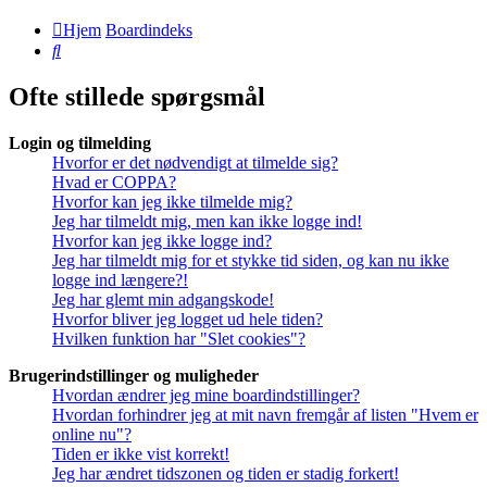
Hjem
Boardindeks
Søg
Ofte stillede spørgsmål
Login og tilmelding
Hvorfor er det nødvendigt at tilmelde sig?
Hvad er COPPA?
Hvorfor kan jeg ikke tilmelde mig?
Jeg har tilmeldt mig, men kan ikke logge ind!
Hvorfor kan jeg ikke logge ind?
Jeg har tilmeldt mig for et stykke tid siden, og kan nu ikke
logge ind længere?!
Jeg har glemt min adgangskode!
Hvorfor bliver jeg logget ud hele tiden?
Hvilken funktion har "Slet cookies"?
Brugerindstillinger og muligheder
Hvordan ændrer jeg mine boardindstillinger?
Hvordan forhindrer jeg at mit navn fremgår af listen "Hvem er
online nu"?
Tiden er ikke vist korrekt!
Jeg har ændret tidszonen og tiden er stadig forkert!