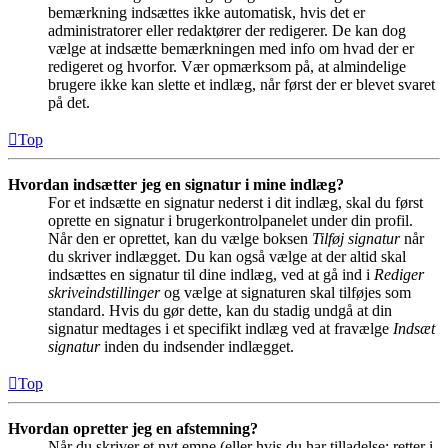
bemærkning indsættes ikke automatisk, hvis det er
administratorer eller redaktører der redigerer. De kan dog
vælge at indsætte bemærkningen med info om hvad der er
redigeret og hvorfor. Vær opmærksom på, at almindelige
brugere ikke kan slette et indlæg, når først der er blevet svaret
på det.
Top
Hvordan indsætter jeg en signatur i mine indlæg?
For et indsætte en signatur nederst i dit indlæg, skal du først
oprette en signatur i brugerkontrolpanelet under din profil.
Når den er oprettet, kan du vælge boksen
Tilføj signatur
når
du skriver indlægget. Du kan også vælge at der altid skal
indsættes en signatur til dine indlæg, ved at gå ind i
Rediger
skriveindstillinger
og vælge at signaturen skal tilføjes som
standard. Hvis du gør dette, kan du stadig undgå at din
signatur medtages i et specifikt indlæg ved at fravælge
Indsæt
signatur
inden du indsender indlægget.
Top
Hvordan opretter jeg en afstemning?
Når du skriver et nyt emne (eller hvis du har tilladelse: retter i