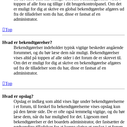
toppen af alle fora og tillige i dit brugerkontrolpanel. Om det
er muligt for dig at skrive en global bekendtgørelse afgøres ud
fra de tilladelser som du har, disse er fastsat af en
administrator.
Top
Hvad er bekendtgørelser?
Bekendtgørelser indeholder typisk vigtige beskeder angående
forummet, og du bør læse dem når muligt. Bekendtgørelser
vises altid på toppen af alle sider i det forum de er skrevet til.
Om det er muligt for dig at skrive en bekendtgørelse afgøres
ud fra de tilladelser som du har, disse er fastsat af en
administrator.
Top
Hvad er opslag?
Opslag er indlæg som altid vises lige under bekendtgørelserne
i et forum, til forskel fra bekendtgørelserne vises opslag kun
på den første side. De er ofte også temmelig vigtige, og du bør
læse dem, når du har mulighed for det. Ligesom med
bekendtgørelser er det boardets administrator, der fastsætter de
nødvendige tilladelser for at kunne skrive et opslag i et forum.