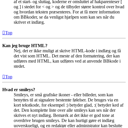
af et start- og sluttag, koderne er omsluttet af hakparenteser [
og ] i stedet for < og > og de tilbyder større kontrol over hvad
og hvordan teksten præsenteres. For at få mere information
om BBkoder, se da venligst hjælpen som kan ses når du
skriver et indlæg.
Top
Kan jeg bruge HTML?
Nej, det er ikke muligt at skrive HTML-kode i indlæg og få
det vist som HTML. Det meste af den formatering, der kan
udføres med HTML, kan udføres ved at anvende BBkode i
stedet.
Top
Hvad er smileys?
Smileys, er små grafiske ikoner - eller billeder, som kan
benyttes til at signalere bestemte følelser. De bruges via en
kort tekstkode, for eksempel :) betyder glad, :( betyder ked af
det. Den komplette liste over alle smileys kan ses når der
skrives et nyt indlæg. Bemærk at det ikke er god tone at
overdrive brugen smileys. De kan hurtigt gøre et indlæg
uoverskueligt, og en redaktør eller administrator kan beslutte