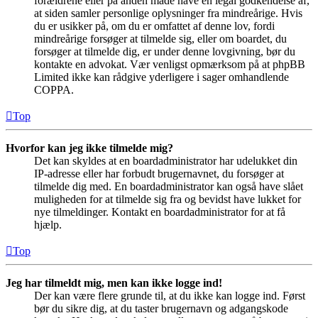
forældrene eller på anden måde have en legal godkendelse af,
at siden samler personlige oplysninger fra mindreårige. Hvis
du er usikker på, om du er omfattet af denne lov, fordi
mindreårige forsøger at tilmelde sig, eller om boardet, du
forsøger at tilmelde dig, er under denne lovgivning, bør du
kontakte en advokat. Vær venligst opmærksom på at phpBB
Limited ikke kan rådgive yderligere i sager omhandlende
COPPA.
Top
Hvorfor kan jeg ikke tilmelde mig?
Det kan skyldes at en boardadministrator har udelukket din
IP-adresse eller har forbudt brugernavnet, du forsøger at
tilmelde dig med. En boardadministrator kan også have slået
muligheden for at tilmelde sig fra og bevidst have lukket for
nye tilmeldinger. Kontakt en boardadministrator for at få
hjælp.
Top
Jeg har tilmeldt mig, men kan ikke logge ind!
Der kan være flere grunde til, at du ikke kan logge ind. Først
bør du sikre dig, at du taster brugernavn og adgangskode