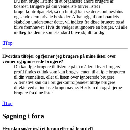
Du kan bruge listerne til at organisere andre brugere af
boardet. Brugere på din venneliste bliver listet i
brugerkontrolpanelet, så du hurtigt kan se deres onlinestatus
og sende dem private beskeder. Afhængig af om boardets
skabelon understøtter dette, vil indlæg fra disse brugere også
blive fremhævet. Hvis du vælger at ignorere en bruger, vil alle
indlæg fra denne som standard blive skjult for dig.
Top
Hvordan tilføjer og fjerner jeg brugere på mine lister over
venner og ignorerede brugere?
Du kan føje brugere til listerne på to måder. I hver brugers
profil findes et link som kan bruges, enten til at føje brugeren
til din venneliste, eller til listen over ignorerede brugere.
Alternativt kan du i brugerkontrolpanelet tilføje brugere
direkte ved at indtaste brugernavne. Her kan du også fjerne
brugere fra dine lister.
Top
Søgning i fora
Hvordan søger jeg i et forum eller på boardet?