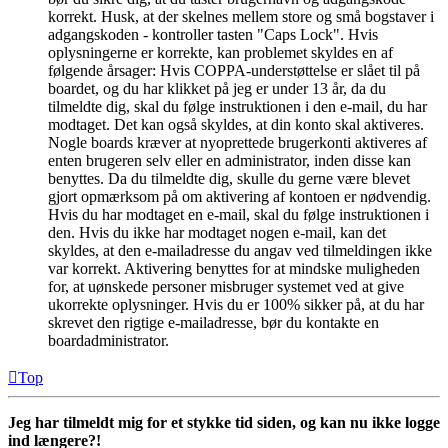
korrekt. Husk, at der skelnes mellem store og små bogstaver i
adgangskoden - kontroller tasten "Caps Lock". Hvis
oplysningerne er korrekte, kan problemet skyldes en af
følgende årsager: Hvis COPPA-understøttelse er slået til på
boardet, og du har klikket på jeg er under 13 år, da du
tilmeldte dig, skal du følge instruktionen i den e-mail, du har
modtaget. Det kan også skyldes, at din konto skal aktiveres.
Nogle boards kræver at nyoprettede brugerkonti aktiveres af
enten brugeren selv eller en administrator, inden disse kan
benyttes. Da du tilmeldte dig, skulle du gerne være blevet
gjort opmærksom på om aktivering af kontoen er nødvendig.
Hvis du har modtaget en e-mail, skal du følge instruktionen i
den. Hvis du ikke har modtaget nogen e-mail, kan det
skyldes, at den e-mailadresse du angav ved tilmeldingen ikke
var korrekt. Aktivering benyttes for at mindske muligheden
for, at uønskede personer misbruger systemet ved at give
ukorrekte oplysninger. Hvis du er 100% sikker på, at du har
skrevet den rigtige e-mailadresse, bør du kontakte en
boardadministrator.
Top
Jeg har tilmeldt mig for et stykke tid siden, og kan nu ikke logge
ind længere?!