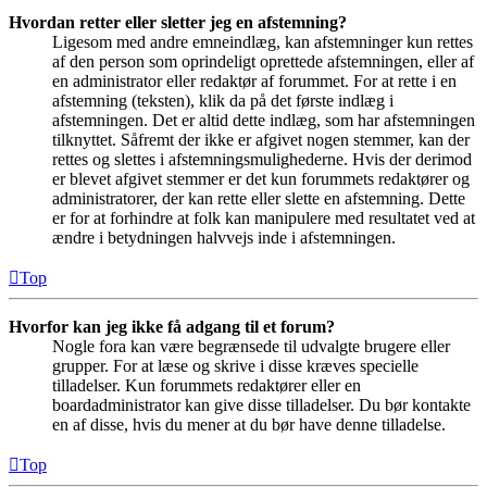
Hvordan retter eller sletter jeg en afstemning?
Ligesom med andre emneindlæg, kan afstemninger kun rettes
af den person som oprindeligt oprettede afstemningen, eller af
en administrator eller redaktør af forummet. For at rette i en
afstemning (teksten), klik da på det første indlæg i
afstemningen. Det er altid dette indlæg, som har afstemningen
tilknyttet. Såfremt der ikke er afgivet nogen stemmer, kan der
rettes og slettes i afstemningsmulighederne. Hvis der derimod
er blevet afgivet stemmer er det kun forummets redaktører og
administratorer, der kan rette eller slette en afstemning. Dette
er for at forhindre at folk kan manipulere med resultatet ved at
ændre i betydningen halvvejs inde i afstemningen.
Top
Hvorfor kan jeg ikke få adgang til et forum?
Nogle fora kan være begrænsede til udvalgte brugere eller
grupper. For at læse og skrive i disse kræves specielle
tilladelser. Kun forummets redaktører eller en
boardadministrator kan give disse tilladelser. Du bør kontakte
en af disse, hvis du mener at du bør have denne tilladelse.
Top