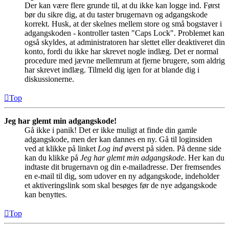
Der kan være flere grunde til, at du ikke kan logge ind. Først
bør du sikre dig, at du taster brugernavn og adgangskode
korrekt. Husk, at der skelnes mellem store og små bogstaver i
adgangskoden - kontroller tasten "Caps Lock". Problemet kan
også skyldes, at administratoren har slettet eller deaktiveret din
konto, fordi du ikke har skrevet nogle indlæg. Det er normal
procedure med jævne mellemrum at fjerne brugere, som aldrig
har skrevet indlæg. Tilmeld dig igen for at blande dig i
diskussionerne.
Top
Jeg har glemt min adgangskode!
Gå ikke i panik! Det er ikke muligt at finde din gamle
adgangskode, men der kan dannes en ny. Gå til loginsiden
ved at klikke på linket
Log ind
øverst på siden. På denne side
kan du klikke på
Jeg har glemt min adgangskode
. Her kan du
indtaste dit brugernavn og din e-mailadresse. Der fremsendes
en e-mail til dig, som udover en ny adgangskode, indeholder
et aktiveringslink som skal besøges før de nye adgangskode
kan benyttes.
Top