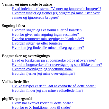
Venner og ignorerede brugere
Hvad indeholder listerne "Venner og ignorerede brugere"?
Hvordan tilføjer og fjerner jeg brugere på mine lister over
venner og ignorerede brugere?
Søgning i fora
Hvordan søger jeg i et forum eller på boardet?
Hvorfor giver min søgning ingen resultater?
Hvorfor returnerer min søgning en blank side!?
Hvordan søger jeg efter brugere?
Hvor kan jeg finde alle mine indlæg og emner?
Bogmærker og overvågnings
Hvad er forskellen på at bogmærke og på at overvåge?
Hvordan bogmærker eller overvåger jeg specifikke emner?
Hvordan overvåger jeg specifikke fora?
Hvordan fjerner jeg mine overvågninger?
Vedhæftede filer
Hvilke filtyper er det tilladt at vedhæfte på dette board?
Hvordan finder jeg alle mine vedhæftede filer?
phpBB spørgsmål
Hvem har skrevet koden til dette board?
Hvorfor er X funktioner ikke til stede?