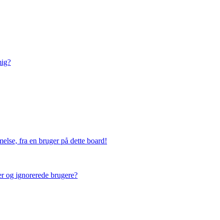
mig?
else, fra en bruger på dette board!
ner og ignorerede brugere?