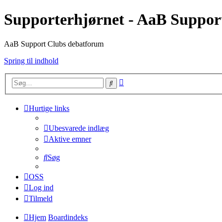
Supporterhjørnet - AaB Suppor
AaB Support Clubs debatforum
Spring til indhold
Avanceret
Søg
søgning
Hurtige links
Ubesvarede indlæg
Aktive emner
Søg
OSS
Log ind
Tilmeld
Hjem
Boardindeks