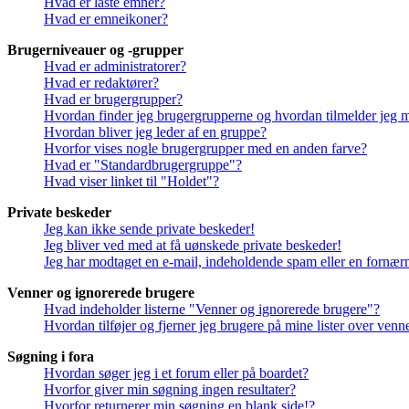
Hvad er låste emner?
Hvad er emneikoner?
Brugerniveauer og -grupper
Hvad er administratorer?
Hvad er redaktører?
Hvad er brugergrupper?
Hvordan finder jeg brugergrupperne og hvordan tilmelder jeg 
Hvordan bliver jeg leder af en gruppe?
Hvorfor vises nogle brugergrupper med en anden farve?
Hvad er "Standardbrugergruppe"?
Hvad viser linket til "Holdet"?
Private beskeder
Jeg kan ikke sende private beskeder!
Jeg bliver ved med at få uønskede private beskeder!
Jeg har modtaget en e-mail, indeholdende spam eller en fornærm
Venner og ignorerede brugere
Hvad indeholder listerne "Venner og ignorerede brugere"?
Hvordan tilføjer og fjerner jeg brugere på mine lister over ven
Søgning i fora
Hvordan søger jeg i et forum eller på boardet?
Hvorfor giver min søgning ingen resultater?
Hvorfor returnerer min søgning en blank side!?