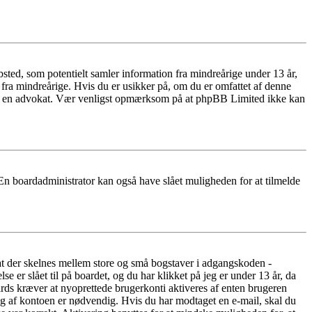
ted, som potentielt samler information fra mindreårige under 13 år,
r fra mindreårige. Hvis du er usikker på, om du er omfattet af denne
takte en advokat. Vær venligst opmærksom på at phpBB Limited ikke kan
 En boardadministrator kan også have slået muligheden for at tilmelde
 at der skelnes mellem store og små bogstaver i adgangskoden -
er slået til på boardet, og du har klikket på jeg er under 13 år, da
oards kræver at nyoprettede brugerkonti aktiveres af enten brugeren
ing af kontoen er nødvendig. Hvis du har modtaget en e-mail, skal du