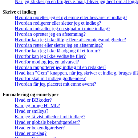
Når jeg klikker på en brugers e-mail, bliver jeg bedt om at logg
Skrive et indlæg
Hvordan opretter jeg et nyt emne eller besvarer et indlæg?
Hvordan redigerer eller sletter jeg et indlæg?
Hvordan indsætter jeg en signatur i mine indlæg?
Hvordan opretter jeg en afstemning?
Hvorfor kan jeg ikke tilføje flere afstemningsmuligheder?
Hvordan retter eller sletter jeg en afstemning?
Hvorfor kan jeg ikke få adgang til et forum?
Hvorfor kan jeg ikke vedhæfte filer?
Hvorfor modtog jeg en advarsel?
Hvordan rapporterer jeg indlæg til en redaktør?
Hvad kan "Gem" knappen, når jeg skriver et indlæg, bruges til
Hvorfor skal mit indlæg godkendes?
Hvordan får jeg placeret mit emne øverst?
Formatering og emnetyper
Hvad er BBkoder?
Kan jeg bruge HTML?
Hvad er smileys?
Kan jeg få vist billeder i mit indlæg?
Hvad er globale bekendtgørelser?
Hvad er bekendtgørelser?
Hvad er opslag?