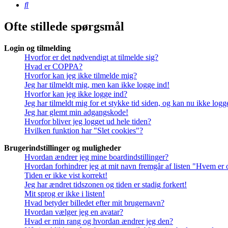
Søg
Ofte stillede spørgsmål
Login og tilmelding
Hvorfor er det nødvendigt at tilmelde sig?
Hvad er COPPA?
Hvorfor kan jeg ikke tilmelde mig?
Jeg har tilmeldt mig, men kan ikke logge ind!
Hvorfor kan jeg ikke logge ind?
Jeg har tilmeldt mig for et stykke tid siden, og kan nu ikke log
Jeg har glemt min adgangskode!
Hvorfor bliver jeg logget ud hele tiden?
Hvilken funktion har "Slet cookies"?
Brugerindstillinger og muligheder
Hvordan ændrer jeg mine boardindstillinger?
Hvordan forhindrer jeg at mit navn fremgår af listen "Hvem er 
Tiden er ikke vist korrekt!
Jeg har ændret tidszonen og tiden er stadig forkert!
Mit sprog er ikke i listen!
Hvad betyder billedet efter mit brugernavn?
Hvordan vælger jeg en avatar?
Hvad er min rang og hvordan ændrer jeg den?