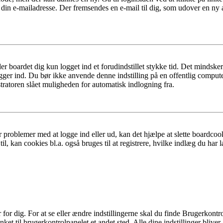
 din e-mailadresse. Der fremsendes en e-mail til dig, som udover en ny
er boardet dig kun logget ind et forudindstillet stykke tid. Det mindske
ogger ind. Du bør ikke anvende denne indstilling på en offentlig compute
tratoren slået muligheden for automatisk indlogning fra.
 problemer med at logge ind eller ud, kan det hjælpe at slette boardcook
l, kan cookies bl.a. også bruges til at registrere, hvilke indlæg du har l
r dig. For at se eller ændre indstillingerne skal du finde Brugerkontro
ket til brugerkontrolpanelet et andet sted. Alle dine indstillinger bliver