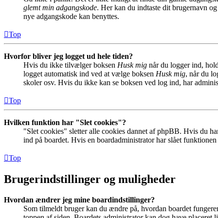
glemt min adgangskode
. Her kan du indtaste dit brugernavn og
nye adgangskode kan benyttes.
Top
Hvorfor bliver jeg logget ud hele tiden?
Hvis du ikke tilvælger boksen
Husk mig
når du logger ind, hold
logget automatisk ind ved at vælge boksen
Husk mig
, når du l
skoler osv. Hvis du ikke kan se boksen ved log ind, har adminis
Top
Hvilken funktion har "Slet cookies"?
"Slet cookies" sletter alle cookies dannet af phpBB. Hvis du har
ind på boardet. Hvis en boardadministrator har slået funktionen ti
Top
Brugerindstillinger og muligheder
Hvordan ændrer jeg mine boardindstillinger?
Som tilmeldt bruger kan du ændre på, hvordan boardet fungerer fo
toppen af siden. Boardets administrator kan dog have placeret lin