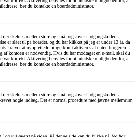
e var korrekt. Aktivering benyttes for at mindske muligheden for, at
iladresse, bør du kontakte en boardadministrator.
 at der skelnes mellem store og små bogstaver i adgangskoden -
er slået til på boardet, og du har klikket på jeg er under 13 år, da
oards kræver at nyoprettede brugerkonti aktiveres af enten brugeren
ing af kontoen er nødvendig. Hvis du har modtaget en e-mail, skal du
e var korrekt. Aktivering benyttes for at mindske muligheden for, at
iladresse, bør du kontakte en boardadministrator.
 at der skelnes mellem store og små bogstaver i adgangskoden -
har skrevet nogle indlæg. Det er normal procedure med jævne mellemrum
et
Log ind
øverst på siden. På denne side kan du klikke på
Jeg har