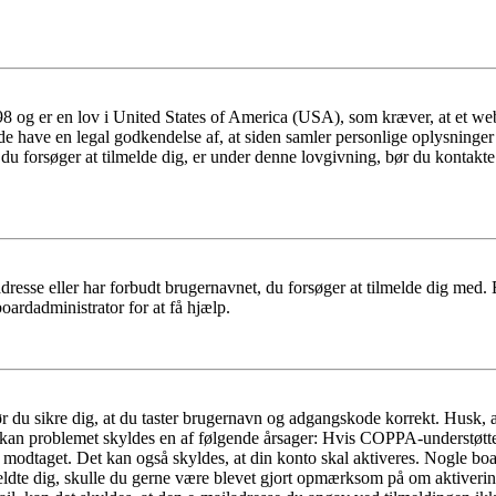
 og er en lov i United States of America (USA), som kræver, at et webs
måde have en legal godkendelse af, at siden samler personlige oplysninge
det, du forsøger at tilmelde dig, er under denne lovgivning, bør du kon
dresse eller har forbudt brugernavnet, du forsøger at tilmelde dig med.
oardadministrator for at få hjælp.
bør du sikre dig, at du taster brugernavn og adgangskode korrekt. Husk,
kan problemet skyldes en af følgende årsager: Hvis COPPA-understøttelse 
ar modtaget. Det kan også skyldes, at din konto skal aktiveres. Nogle b
lmeldte dig, skulle du gerne være blevet gjort opmærksom på om aktiver