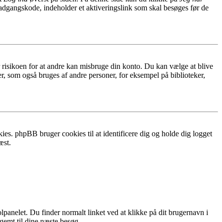
 adgangskode, indeholder et aktiveringslink som skal besøges før de
r risikoen for at andre kan misbruge din konto. Du kan vælge at blive
r, som også bruges af andre personer, for eksempel på biblioteker,
ies. phpBB bruger cookies til at identificere dig og holde dig logget
æst.
lpanelet. Du finder normalt linket ved at klikke på dit brugernavn i
 gemt til dine næste besøg.