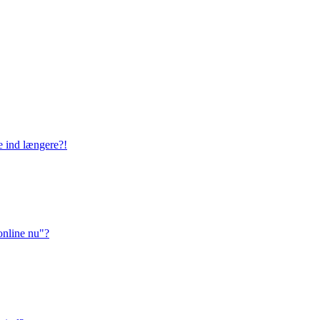
ge ind længere?!
online nu"?