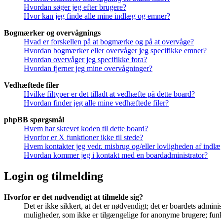
Hvordan søger jeg efter brugere?
Hvor kan jeg finde alle mine indlæg og emner?
Bogmærker og overvågnings
Hvad er forskellen på at bogmærke og på at overvåge?
Hvordan bogmærker eller overvåger jeg specifikke emner?
Hvordan overvåger jeg specifikke fora?
Hvordan fjerner jeg mine overvågninger?
Vedhæftede filer
Hvilke filtyper er det tilladt at vedhæfte på dette board?
Hvordan finder jeg alle mine vedhæftede filer?
phpBB spørgsmål
Hvem har skrevet koden til dette board?
Hvorfor er X funktioner ikke til stede?
Hvem kontakter jeg vedr. misbrug og/eller lovligheden af indlæg
Hvordan kommer jeg i kontakt med en boardadministrator?
Login og tilmelding
Hvorfor er det nødvendigt at tilmelde sig?
Det er ikke sikkert, at det er nødvendigt; det er boardets adminis
muligheder, som ikke er tilgængelige for anonyme brugere; funkt