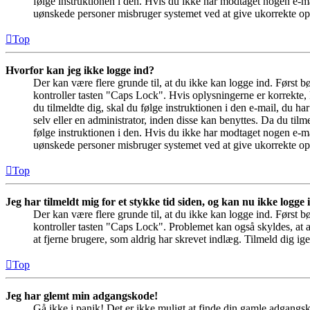
følge instruktionen i den. Hvis du ikke har modtaget nogen e-ma
uønskede personer misbruger systemet ved at give ukorrekte opl
Top
Hvorfor kan jeg ikke logge ind?
Der kan være flere grunde til, at du ikke kan logge ind. Først 
kontroller tasten "Caps Lock". Hvis oplysningerne er korrekte, 
du tilmeldte dig, skal du følge instruktionen i den e-mail, du h
selv eller en administrator, inden disse kan benyttes. Da du ti
følge instruktionen i den. Hvis du ikke har modtaget nogen e-ma
uønskede personer misbruger systemet ved at give ukorrekte opl
Top
Jeg har tilmeldt mig for et stykke tid siden, og kan nu ikke logge
Der kan være flere grunde til, at du ikke kan logge ind. Først 
kontroller tasten "Caps Lock". Problemet kan også skyldes, at a
at fjerne brugere, som aldrig har skrevet indlæg. Tilmeld dig ige
Top
Jeg har glemt min adgangskode!
Gå ikke i panik! Det er ikke muligt at finde din gamle adgangsk