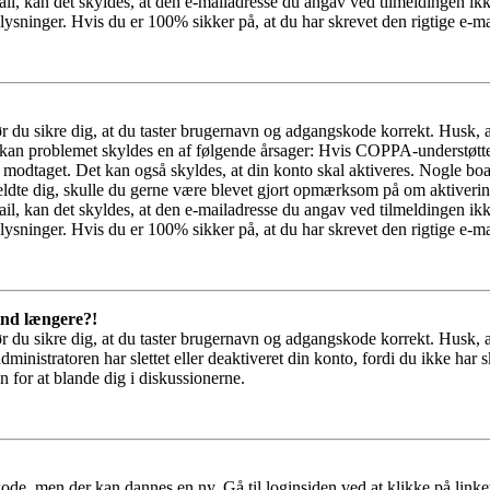
il, kan det skyldes, at den e-mailadresse du angav ved tilmeldingen ikk
ysninger. Hvis du er 100% sikker på, at du har skrevet den rigtige e-ma
bør du sikre dig, at du taster brugernavn og adgangskode korrekt. Husk,
kan problemet skyldes en af følgende årsager: Hvis COPPA-understøttelse 
ar modtaget. Det kan også skyldes, at din konto skal aktiveres. Nogle b
lmeldte dig, skulle du gerne være blevet gjort opmærksom på om aktiver
il, kan det skyldes, at den e-mailadresse du angav ved tilmeldingen ikk
ysninger. Hvis du er 100% sikker på, at du har skrevet den rigtige e-ma
 ind længere?!
bør du sikre dig, at du taster brugernavn og adgangskode korrekt. Husk,
dministratoren har slettet eller deaktiveret din konto, fordi du ikke 
n for at blande dig i diskussionerne.
ode, men der kan dannes en ny. Gå til loginsiden ved at klikke på link