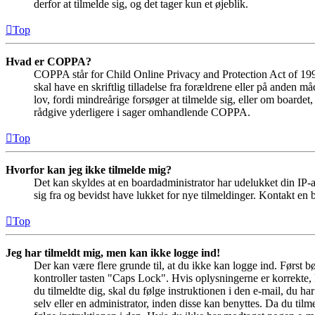
derfor at tilmelde sig, og det tager kun et øjeblik.
Top
Hvad er COPPA?
COPPA står for Child Online Privacy and Protection Act of 1998
skal have en skriftlig tilladelse fra forældrene eller på anden 
lov, fordi mindreårige forsøger at tilmelde sig, eller om boar
rådgive yderligere i sager omhandlende COPPA.
Top
Hvorfor kan jeg ikke tilmelde mig?
Det kan skyldes at en boardadministrator har udelukket din IP-a
sig fra og bevidst have lukket for nye tilmeldinger. Kontakt en b
Top
Jeg har tilmeldt mig, men kan ikke logge ind!
Der kan være flere grunde til, at du ikke kan logge ind. Først 
kontroller tasten "Caps Lock". Hvis oplysningerne er korrekte, 
du tilmeldte dig, skal du følge instruktionen i den e-mail, du h
selv eller en administrator, inden disse kan benyttes. Da du ti