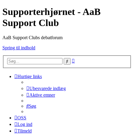
Supporterhjørnet - AaB
Support Club
AaB Support Clubs debatforum
Spring til indhold
Avanceret
Søg
søgning
Hurtige links
Ubesvarede indlæg
Aktive emner
Søg
OSS
Log ind
Tilmeld