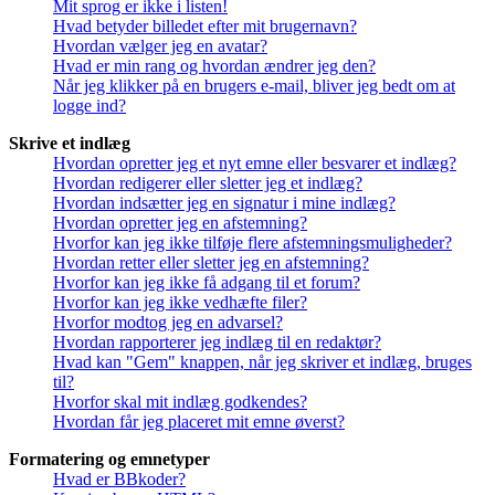
Mit sprog er ikke i listen!
Hvad betyder billedet efter mit brugernavn?
Hvordan vælger jeg en avatar?
Hvad er min rang og hvordan ændrer jeg den?
Når jeg klikker på en brugers e-mail, bliver jeg bedt om at
logge ind?
Skrive et indlæg
Hvordan opretter jeg et nyt emne eller besvarer et indlæg?
Hvordan redigerer eller sletter jeg et indlæg?
Hvordan indsætter jeg en signatur i mine indlæg?
Hvordan opretter jeg en afstemning?
Hvorfor kan jeg ikke tilføje flere afstemningsmuligheder?
Hvordan retter eller sletter jeg en afstemning?
Hvorfor kan jeg ikke få adgang til et forum?
Hvorfor kan jeg ikke vedhæfte filer?
Hvorfor modtog jeg en advarsel?
Hvordan rapporterer jeg indlæg til en redaktør?
Hvad kan "Gem" knappen, når jeg skriver et indlæg, bruges
til?
Hvorfor skal mit indlæg godkendes?
Hvordan får jeg placeret mit emne øverst?
Formatering og emnetyper
Hvad er BBkoder?