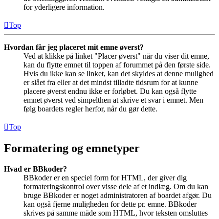
for yderligere information.
Top
Hvordan får jeg placeret mit emne øverst?
Ved at klikke på linket "Placer øverst" når du viser dit emne,
kan du flytte emnet til toppen af forummet på den første side.
Hvis du ikke kan se linket, kan det skyldes at denne mulighed
er slået fra eller at det mindst tilladte tidsrum for at kunne
placere øverst endnu ikke er forløbet. Du kan også flytte
emnet øverst ved simpelthen at skrive et svar i emnet. Men
følg boardets regler herfor, når du gør dette.
Top
Formatering og emnetyper
Hvad er BBkoder?
BBkoder er en speciel form for HTML, der giver dig
formateringskontrol over visse dele af et indlæg. Om du kan
bruge BBkoder er noget administratoren af boardet afgør. Du
kan også fjerne muligheden for dette pr. emne. BBkoder
skrives på samme måde som HTML, hvor teksten omsluttes