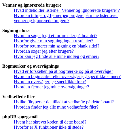
Venner og ignorerede brugere
Hvad indeholder listerne "Venner og ignorerede brugere"?
Hvordan tilføjer og fjerner jeg brugere på mine lister over
venner og ignorerede brugere?
Søgning i fora
Hvordan søger jeg i et forum eller på boardet?
Hvorfor giver min søgning ingen resultater?
Hvorfor returnerer min søgning en blank side!?
Hvordan søger jeg efter brugere?
Hvor kan jeg finde alle mine indlæg og emner?
Bogmærker og overvågnings
Hvad er forskellen på at bogmærke og på at overvåge?
Hvordan bogmærker eller overvåger jeg specifikke emner?
Hvordan overvåger jeg specifikke fora?
Hvordan fjerner jeg mine overvågninger?
Vedhæftede filer
Hvilke filtyper er det tilladt at vedhæfte på dette board?
Hvordan finder jeg alle mine vedhæftede filer?
phpBB spørgsmål
Hvem har skrevet koden til dette board?
Hvorfor er X funktioner ikke til stede?