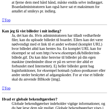
at fjerne dem med hård hånd, måske endda selve indlægget.
Boardadministratoren kan også have sat et maksimum for
antallet af smileys pr. indlæg.
Top
Kan jeg få vist billeder i mit indlæg?
Ja, det kan du. Hvis administratoren har tilladt vedhæftede
filer, kan du uploade billedet til boardet. Ellers kan det være
nødvendigt med et link til et andet websted (komplet URL)
hvor billedet altid kan hentes fra. En komplet URL kan for
eksempel se ud som http://www.eksempel.dk/billeder/mit-
billede.gif. Du kan ikke henvise til billeder på din egen
maskine (medmindre disse er på en server der altid er
forbundet med Internettet). Ej heller billeder gemt bag
loginfunktioner, for eksempel hotmail-/yahoo-postkasser eller
andre steder beskyttet af adgangskoder. For at vise et billede
skal du anvende BBkode [img].
Top
Hvad er globale bekendtgørelser?
Globale bekendtgørelser indeholder vigtige informationer, og
du bør læse dem når muligt. Globale bekendtgørelser vises i