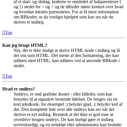
af et start- og sluttag, koderne er omsluttet af hakparenteser [
og ] i stedet for < og > og de tilbyder større kontrol over hvad
og hvordan teksten præsenteres. For at få mere information
om BBkoder, se da venligst hjælpen som kan ses når du
skriver et indlæg.
Top
Kan jeg bruge HTML?
Nej, det er ikke muligt at skrive HTML-kode i indlæg og få
det vist som HTML. Det meste af den formatering, der kan
udføres med HTML, kan udføres ved at anvende BBkode i
stedet.
Top
Hvad er smileys?
Smileys, er små grafiske ikoner - eller billeder, som kan
benyttes til at signalere bestemte følelser. De bruges via en
kort tekstkode, for eksempel :) betyder glad, :( betyder ked af
det. Den komplette liste over alle smileys kan ses når der
skrives et nyt indlæg. Bemærk at det ikke er god tone at
overdrive brugen smileys. De kan hurtigt gøre et indlæg
uoverskueligt, og en redaktør eller administrator kan beslutte