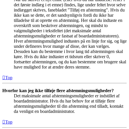
det første indlæg i et emne) findes, lige under feltet hvor selve
indlægget skrives, fanebladet "Tilføj en afstemning". Hvis du
ikke kan se dette, er det sandsynligvis fordi du ikke har
tilladelse til at oprette en afstemning. Her skal du indtaste en
overskrift som beskriver afstemningen, og mindst to
valgmuligheder i tekstfeltet (det maksimale antal
afstemningsmuligheder er fastsat af boardadministratoren).
Hver afstemningsmulighed indtastes på en linje for sig, og lige
under defineres hvor mange af disse, der kan vælges.
Desuden kan du bestemme i hvor lang tid afstemningen skal
køre. Hvis du ikke indtaster et tidsrum eller skriver 0,
fortsætter afstemningen, og du kan bestemme om brugere skal
have mulighed for at ændre deres stemme.
Top
Hvorfor kan jeg ikke tilføje flere afstemningsmuligheder?
Det maksimale antal afstemningsmuligheder er indstillet af
boardadministrator. Hvis du har behov for at tilføje flere
afstemningsmuligheder til din afstemning end tilladt, kontakt
da venligst en boardadministrator.
Top