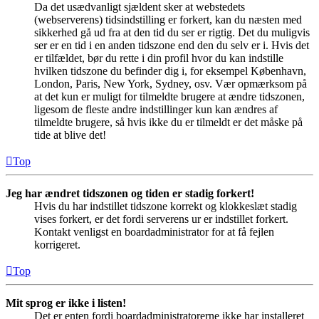
Da det usædvanligt sjældent sker at webstedets
(webserverens) tidsindstilling er forkert, kan du næsten med
sikkerhed gå ud fra at den tid du ser er rigtig. Det du muligvis
ser er en tid i en anden tidszone end den du selv er i. Hvis det
er tilfældet, bør du rette i din profil hvor du kan indstille
hvilken tidszone du befinder dig i, for eksempel København,
London, Paris, New York, Sydney, osv. Vær opmærksom på
at det kun er muligt for tilmeldte brugere at ændre tidszonen,
ligesom de fleste andre indstillinger kun kan ændres af
tilmeldte brugere, så hvis ikke du er tilmeldt er det måske på
tide at blive det!
Top
Jeg har ændret tidszonen og tiden er stadig forkert!
Hvis du har indstillet tidszone korrekt og klokkeslæt stadig
vises forkert, er det fordi serverens ur er indstillet forkert.
Kontakt venligst en boardadministrator for at få fejlen
korrigeret.
Top
Mit sprog er ikke i listen!
Det er enten fordi boardadministratorerne ikke har installeret