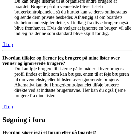
Du kan bruge listerne til at organisere andre brugere af
boardet. Brugere på din venneliste bliver listet i
brugerkontrolpanelet, så du hurtigt kan se deres onlinestatus
og sende dem private beskeder. Afhængig af om boardets
skabelon understøtter dette, vil indlæg fra disse brugere også
blive fremhævet. Hvis du vælger at ignorere en bruger, vil alle
indlæg fra denne som standard blive skjult for dig.
Top
Hvordan tilføjer og fjerner jeg brugere på mine lister over
venner og ignorerede brugere?
Du kan føje brugere til listerne på to måder. I hver brugers
profil findes et link som kan bruges, enten til at føje brugeren
til din venneliste, eller til listen over ignorerede brugere.
Alternativt kan du i brugerkontrolpanelet tilføje brugere
direkte ved at indtaste brugernavne. Her kan du også fjerne
brugere fra dine lister.
Top
Søgning i fora
Hvordan søger jeg i et forum eller på boardet?