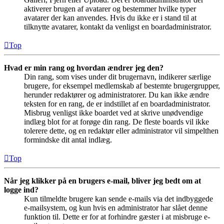
aktiverer brugen af avatarer og bestemmer hvilke typer
avatarer der kan anvendes. Hvis du ikke er i stand til at
tilknytte avatarer, kontakt da venligst en boardadministrator.
Top
Hvad er min rang og hvordan ændrer jeg den?
Din rang, som vises under dit brugernavn, indikerer særlige
brugere, for eksempel medlemskab af bestemte brugergrupper,
herunder redaktører og administratorer. Du kan ikke ændre
teksten for en rang, de er indstillet af en boardadministrator.
Misbrug venligst ikke boardet ved at skrive unødvendige
indlæg blot for at forøge din rang. De fleste boards vil ikke
tolerere dette, og en redaktør eller administrator vil simpelthen
formindske dit antal indlæg.
Top
Når jeg klikker på en brugers e-mail, bliver jeg bedt om at
logge ind?
Kun tilmeldte brugere kan sende e-mails via det indbyggede
e-mailsystem, og kun hvis en administrator har slået denne
funktion til. Dette er for at forhindre gæster i at misbruge e-