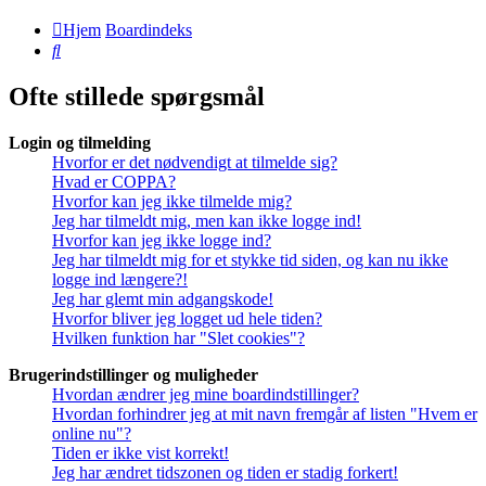
Hjem
Boardindeks
Søg
Ofte stillede spørgsmål
Login og tilmelding
Hvorfor er det nødvendigt at tilmelde sig?
Hvad er COPPA?
Hvorfor kan jeg ikke tilmelde mig?
Jeg har tilmeldt mig, men kan ikke logge ind!
Hvorfor kan jeg ikke logge ind?
Jeg har tilmeldt mig for et stykke tid siden, og kan nu ikke
logge ind længere?!
Jeg har glemt min adgangskode!
Hvorfor bliver jeg logget ud hele tiden?
Hvilken funktion har "Slet cookies"?
Brugerindstillinger og muligheder
Hvordan ændrer jeg mine boardindstillinger?
Hvordan forhindrer jeg at mit navn fremgår af listen "Hvem er
online nu"?
Tiden er ikke vist korrekt!
Jeg har ændret tidszonen og tiden er stadig forkert!