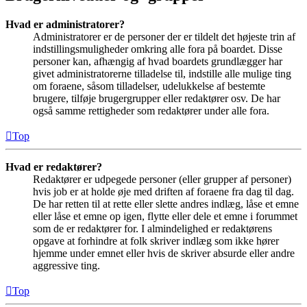
Hvad er administratorer?
Administratorer er de personer der er tildelt det højeste trin af
indstillingsmuligheder omkring alle fora på boardet. Disse
personer kan, afhængig af hvad boardets grundlægger har
givet administratorerne tilladelse til, indstille alle mulige ting
om foraene, såsom tilladelser, udelukkelse af bestemte
brugere, tilføje brugergrupper eller redaktører osv. De har
også samme rettigheder som redaktører under alle fora.
Top
Hvad er redaktører?
Redaktører er udpegede personer (eller grupper af personer)
hvis job er at holde øje med driften af foraene fra dag til dag.
De har retten til at rette eller slette andres indlæg, låse et emne
eller låse et emne op igen, flytte eller dele et emne i forummet
som de er redaktører for. I almindelighed er redaktørens
opgave at forhindre at folk skriver indlæg som ikke hører
hjemme under emnet eller hvis de skriver absurde eller andre
aggressive ting.
Top