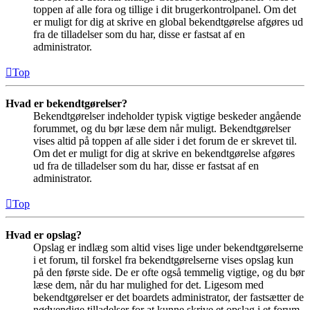
toppen af alle fora og tillige i dit brugerkontrolpanel. Om det
er muligt for dig at skrive en global bekendtgørelse afgøres ud
fra de tilladelser som du har, disse er fastsat af en
administrator.
Top
Hvad er bekendtgørelser?
Bekendtgørelser indeholder typisk vigtige beskeder angående
forummet, og du bør læse dem når muligt. Bekendtgørelser
vises altid på toppen af alle sider i det forum de er skrevet til.
Om det er muligt for dig at skrive en bekendtgørelse afgøres
ud fra de tilladelser som du har, disse er fastsat af en
administrator.
Top
Hvad er opslag?
Opslag er indlæg som altid vises lige under bekendtgørelserne
i et forum, til forskel fra bekendtgørelserne vises opslag kun
på den første side. De er ofte også temmelig vigtige, og du bør
læse dem, når du har mulighed for det. Ligesom med
bekendtgørelser er det boardets administrator, der fastsætter de
nødvendige tilladelser for at kunne skrive et opslag i et forum.