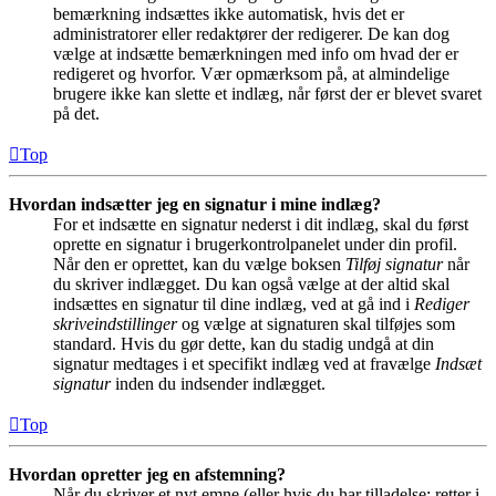
bemærkning indsættes ikke automatisk, hvis det er
administratorer eller redaktører der redigerer. De kan dog
vælge at indsætte bemærkningen med info om hvad der er
redigeret og hvorfor. Vær opmærksom på, at almindelige
brugere ikke kan slette et indlæg, når først der er blevet svaret
på det.
Top
Hvordan indsætter jeg en signatur i mine indlæg?
For et indsætte en signatur nederst i dit indlæg, skal du først
oprette en signatur i brugerkontrolpanelet under din profil.
Når den er oprettet, kan du vælge boksen
Tilføj signatur
når
du skriver indlægget. Du kan også vælge at der altid skal
indsættes en signatur til dine indlæg, ved at gå ind i
Rediger
skriveindstillinger
og vælge at signaturen skal tilføjes som
standard. Hvis du gør dette, kan du stadig undgå at din
signatur medtages i et specifikt indlæg ved at fravælge
Indsæt
signatur
inden du indsender indlægget.
Top
Hvordan opretter jeg en afstemning?
Når du skriver et nyt emne (eller hvis du har tilladelse: retter i