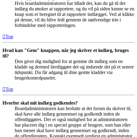
Hvis boardadministratoren har tilladt det, kan du gå til det
indlæg du ønsker at rapportere, og du vil på siden kunne se en
knap som er beregnet til at rapportere indlægget. Ved at klikke
på denne, vil du blive ledt gennem de nødvendige trin i
forbindelse med rapporteringen.
Top
Hvad kan "Gem" knappen, når jeg skriver et indlæg, bruges
til?
Den giver dig mulighed for at gemme dit indlæg som en
kladde og dermed færdiggøre det og indsende det på et senere
tidspunkt. Du får adgang til dine gemte kladder via
brugerkontrolpanelet.
Top
Hvorfor skal mit indlæg godkendes?
Boardadministratoren kan beslutte at det forum du skriver til,
skal have alle indlæg gennemset og godkendt inden de
offentliggøres. Der er også mulighed for at administratoren
har placeret dig i en speciel gruppe af brugere, som han eller
hun mener skal have indlæg gennemset og godkendt, inden
de offentliggøres. Kontakt eventuelt venligst en administrator