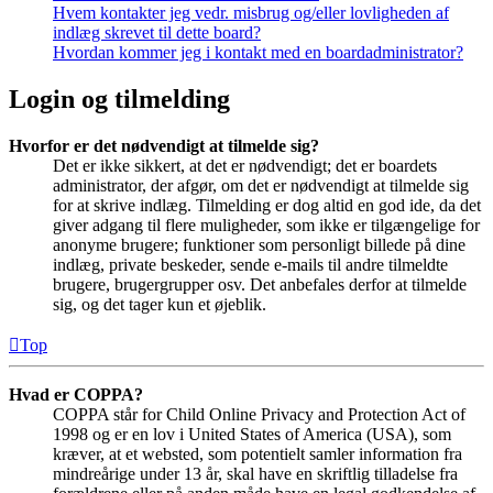
Hvem kontakter jeg vedr. misbrug og/eller lovligheden af
indlæg skrevet til dette board?
Hvordan kommer jeg i kontakt med en boardadministrator?
Login og tilmelding
Hvorfor er det nødvendigt at tilmelde sig?
Det er ikke sikkert, at det er nødvendigt; det er boardets
administrator, der afgør, om det er nødvendigt at tilmelde sig
for at skrive indlæg. Tilmelding er dog altid en god ide, da det
giver adgang til flere muligheder, som ikke er tilgængelige for
anonyme brugere; funktioner som personligt billede på dine
indlæg, private beskeder, sende e-mails til andre tilmeldte
brugere, brugergrupper osv. Det anbefales derfor at tilmelde
sig, og det tager kun et øjeblik.
Top
Hvad er COPPA?
COPPA står for Child Online Privacy and Protection Act of
1998 og er en lov i United States of America (USA), som
kræver, at et websted, som potentielt samler information fra
mindreårige under 13 år, skal have en skriftlig tilladelse fra