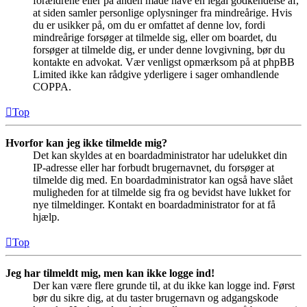
forældrene eller på anden måde have en legal godkendelse af,
at siden samler personlige oplysninger fra mindreårige. Hvis
du er usikker på, om du er omfattet af denne lov, fordi
mindreårige forsøger at tilmelde sig, eller om boardet, du
forsøger at tilmelde dig, er under denne lovgivning, bør du
kontakte en advokat. Vær venligst opmærksom på at phpBB
Limited ikke kan rådgive yderligere i sager omhandlende
COPPA.
Top
Hvorfor kan jeg ikke tilmelde mig?
Det kan skyldes at en boardadministrator har udelukket din
IP-adresse eller har forbudt brugernavnet, du forsøger at
tilmelde dig med. En boardadministrator kan også have slået
muligheden for at tilmelde sig fra og bevidst have lukket for
nye tilmeldinger. Kontakt en boardadministrator for at få
hjælp.
Top
Jeg har tilmeldt mig, men kan ikke logge ind!
Der kan være flere grunde til, at du ikke kan logge ind. Først
bør du sikre dig, at du taster brugernavn og adgangskode