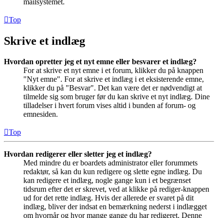
mailsystemet.
Top
Skrive et indlæg
Hvordan opretter jeg et nyt emne eller besvarer et indlæg?
For at skrive et nyt emne i et forum, klikker du på knappen
"Nyt emne". For at skrive et indlæg i et eksisterende emne,
klikker du på "Besvar". Det kan være det er nødvendigt at
tilmelde sig som bruger før du kan skrive et nyt indlæg. Dine
tilladelser i hvert forum vises altid i bunden af forum- og
emnesiden.
Top
Hvordan redigerer eller sletter jeg et indlæg?
Med mindre du er boardets administrator eller forummets
redaktør, så kan du kun redigere og slette egne indlæg. Du
kan redigere et indlæg, nogle gange kun i et begrænset
tidsrum efter det er skrevet, ved at klikke på rediger-knappen
ud for det rette indlæg. Hvis der allerede er svaret på dit
indlæg, bliver der indsat en bemærkning nederst i indlægget
om hvornår og hvor mange gange du har redigeret. Denne