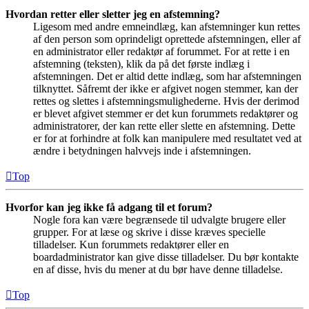
Hvordan retter eller sletter jeg en afstemning?
Ligesom med andre emneindlæg, kan afstemninger kun rettes
af den person som oprindeligt oprettede afstemningen, eller af
en administrator eller redaktør af forummet. For at rette i en
afstemning (teksten), klik da på det første indlæg i
afstemningen. Det er altid dette indlæg, som har afstemningen
tilknyttet. Såfremt der ikke er afgivet nogen stemmer, kan der
rettes og slettes i afstemningsmulighederne. Hvis der derimod
er blevet afgivet stemmer er det kun forummets redaktører og
administratorer, der kan rette eller slette en afstemning. Dette
er for at forhindre at folk kan manipulere med resultatet ved at
ændre i betydningen halvvejs inde i afstemningen.
Top
Hvorfor kan jeg ikke få adgang til et forum?
Nogle fora kan være begrænsede til udvalgte brugere eller
grupper. For at læse og skrive i disse kræves specielle
tilladelser. Kun forummets redaktører eller en
boardadministrator kan give disse tilladelser. Du bør kontakte
en af disse, hvis du mener at du bør have denne tilladelse.
Top