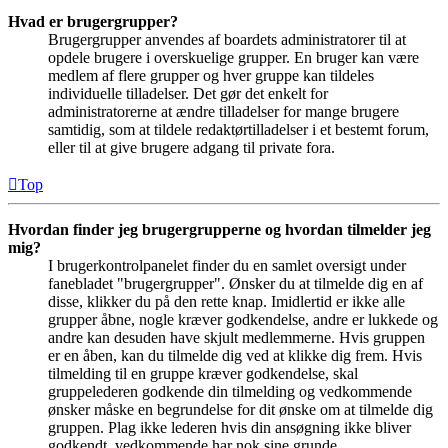
Hvad er brugergrupper?
Brugergrupper anvendes af boardets administratorer til at
opdele brugere i overskuelige grupper. En bruger kan være
medlem af flere grupper og hver gruppe kan tildeles
individuelle tilladelser. Det gør det enkelt for
administratorerne at ændre tilladelser for mange brugere
samtidig, som at tildele redaktørtilladelser i et bestemt forum,
eller til at give brugere adgang til private fora.
Top
Hvordan finder jeg brugergrupperne og hvordan tilmelder jeg
mig?
I brugerkontrolpanelet finder du en samlet oversigt under
fanebladet "brugergrupper". Ønsker du at tilmelde dig en af
disse, klikker du på den rette knap. Imidlertid er ikke alle
grupper åbne, nogle kræver godkendelse, andre er lukkede og
andre kan desuden have skjult medlemmerne. Hvis gruppen
er en åben, kan du tilmelde dig ved at klikke dig frem. Hvis
tilmelding til en gruppe kræver godkendelse, skal
gruppelederen godkende din tilmelding og vedkommende
ønsker måske en begrundelse for dit ønske om at tilmelde dig
gruppen. Plag ikke lederen hvis din ansøgning ikke bliver
godkendt, vedkommende har nok sine grunde.