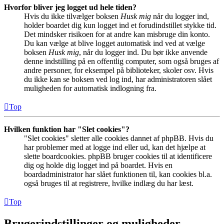
Hvorfor bliver jeg logget ud hele tiden?
Hvis du ikke tilvælger boksen
Husk mig
når du logger ind,
holder boardet dig kun logget ind et forudindstillet stykke tid.
Det mindsker risikoen for at andre kan misbruge din konto.
Du kan vælge at blive logget automatisk ind ved at vælge
boksen
Husk mig
, når du logger ind. Du bør ikke anvende
denne indstilling på en offentlig computer, som også bruges af
andre personer, for eksempel på biblioteker, skoler osv. Hvis
du ikke kan se boksen ved log ind, har administratoren slået
muligheden for automatisk indlogning fra.
Top
Hvilken funktion har "Slet cookies"?
"Slet cookies" sletter alle cookies dannet af phpBB. Hvis du
har problemer med at logge ind eller ud, kan det hjælpe at
slette boardcookies. phpBB bruger cookies til at identificere
dig og holde dig logget ind på boardet. Hvis en
boardadministrator har slået funktionen til, kan cookies bl.a.
også bruges til at registrere, hvilke indlæg du har læst.
Top
Brugerindstillinger og muligheder