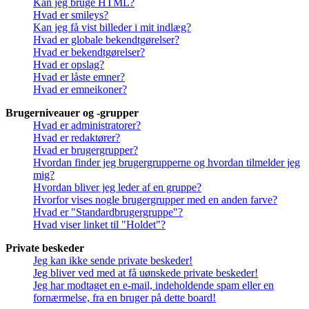
Kan jeg bruge HTML?
Hvad er smileys?
Kan jeg få vist billeder i mit indlæg?
Hvad er globale bekendtgørelser?
Hvad er bekendtgørelser?
Hvad er opslag?
Hvad er låste emner?
Hvad er emneikoner?
Brugerniveauer og -grupper
Hvad er administratorer?
Hvad er redaktører?
Hvad er brugergrupper?
Hvordan finder jeg brugergrupperne og hvordan tilmelder jeg
mig?
Hvordan bliver jeg leder af en gruppe?
Hvorfor vises nogle brugergrupper med en anden farve?
Hvad er "Standardbrugergruppe"?
Hvad viser linket til "Holdet"?
Private beskeder
Jeg kan ikke sende private beskeder!
Jeg bliver ved med at få uønskede private beskeder!
Jeg har modtaget en e-mail, indeholdende spam eller en
fornærmelse, fra en bruger på dette board!