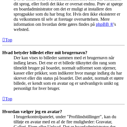
dit sprog, eller fordi det ikke er oversat endnu. Prøv at spørge
en boardadministrator om det er muligt at installere den
sprogpakke som du har brug for. Hvis den ikke eksisterer er
du velkommen til selv at foretage oversættelsen. Mere
information om hvordan dette gøres findes på
phpBB ®
's
websted.
Top
Hvad betyder billedet efter mit brugernavn?
Der kan vises to billeder sammen med et brugernavn når
indlæg læses. Det ene er et billede tilknyttet din rang som
tilmeldt bruger på boardet, normalt udformet som stjerner,
kasser eller prikker, som indikerer hvor mange indlæg du har
skrevet eller din status på boardet. Det andet, normalt et større
billede, er kendt som en avatar og er sædvanligvis unikt og
personligt for hver bruger.
Top
Hvordan vælger jeg en avatar?
I brugerkontrolpanelet, under "Profilindstillinger", kan du
tilføje en avatar med en af de fire muligheder: Gravatar,
Galleri, Fjern eller Upload. Det er boardadministrator der