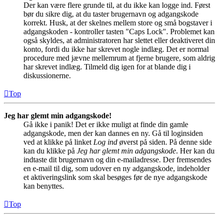
Der kan være flere grunde til, at du ikke kan logge ind. Først
bør du sikre dig, at du taster brugernavn og adgangskode
korrekt. Husk, at der skelnes mellem store og små bogstaver i
adgangskoden - kontroller tasten "Caps Lock". Problemet kan
også skyldes, at administratoren har slettet eller deaktiveret din
konto, fordi du ikke har skrevet nogle indlæg. Det er normal
procedure med jævne mellemrum at fjerne brugere, som aldrig
har skrevet indlæg. Tilmeld dig igen for at blande dig i
diskussionerne.
Top
Jeg har glemt min adgangskode!
Gå ikke i panik! Det er ikke muligt at finde din gamle
adgangskode, men der kan dannes en ny. Gå til loginsiden
ved at klikke på linket
Log ind
øverst på siden. På denne side
kan du klikke på
Jeg har glemt min adgangskode
. Her kan du
indtaste dit brugernavn og din e-mailadresse. Der fremsendes
en e-mail til dig, som udover en ny adgangskode, indeholder
et aktiveringslink som skal besøges før de nye adgangskode
kan benyttes.
Top