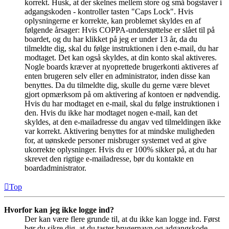
korrekt. Husk, at der skelnes mellem store og små bogstaver i
adgangskoden - kontroller tasten "Caps Lock". Hvis
oplysningerne er korrekte, kan problemet skyldes en af
følgende årsager: Hvis COPPA-understøttelse er slået til på
boardet, og du har klikket på jeg er under 13 år, da du
tilmeldte dig, skal du følge instruktionen i den e-mail, du har
modtaget. Det kan også skyldes, at din konto skal aktiveres.
Nogle boards kræver at nyoprettede brugerkonti aktiveres af
enten brugeren selv eller en administrator, inden disse kan
benyttes. Da du tilmeldte dig, skulle du gerne være blevet
gjort opmærksom på om aktivering af kontoen er nødvendig.
Hvis du har modtaget en e-mail, skal du følge instruktionen i
den. Hvis du ikke har modtaget nogen e-mail, kan det
skyldes, at den e-mailadresse du angav ved tilmeldingen ikke
var korrekt. Aktivering benyttes for at mindske muligheden
for, at uønskede personer misbruger systemet ved at give
ukorrekte oplysninger. Hvis du er 100% sikker på, at du har
skrevet den rigtige e-mailadresse, bør du kontakte en
boardadministrator.
Top
Hvorfor kan jeg ikke logge ind?
Der kan være flere grunde til, at du ikke kan logge ind. Først
bør du sikre dig, at du taster brugernavn og adgangskode