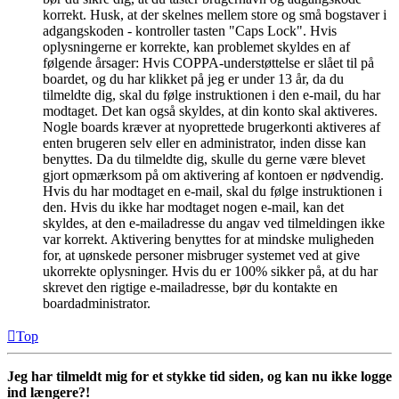
korrekt. Husk, at der skelnes mellem store og små bogstaver i
adgangskoden - kontroller tasten "Caps Lock". Hvis
oplysningerne er korrekte, kan problemet skyldes en af
følgende årsager: Hvis COPPA-understøttelse er slået til på
boardet, og du har klikket på jeg er under 13 år, da du
tilmeldte dig, skal du følge instruktionen i den e-mail, du har
modtaget. Det kan også skyldes, at din konto skal aktiveres.
Nogle boards kræver at nyoprettede brugerkonti aktiveres af
enten brugeren selv eller en administrator, inden disse kan
benyttes. Da du tilmeldte dig, skulle du gerne være blevet
gjort opmærksom på om aktivering af kontoen er nødvendig.
Hvis du har modtaget en e-mail, skal du følge instruktionen i
den. Hvis du ikke har modtaget nogen e-mail, kan det
skyldes, at den e-mailadresse du angav ved tilmeldingen ikke
var korrekt. Aktivering benyttes for at mindske muligheden
for, at uønskede personer misbruger systemet ved at give
ukorrekte oplysninger. Hvis du er 100% sikker på, at du har
skrevet den rigtige e-mailadresse, bør du kontakte en
boardadministrator.
Top
Jeg har tilmeldt mig for et stykke tid siden, og kan nu ikke logge
ind længere?!