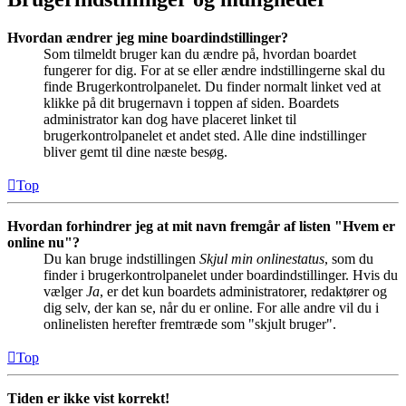
Hvordan ændrer jeg mine boardindstillinger?
Som tilmeldt bruger kan du ændre på, hvordan boardet
fungerer for dig. For at se eller ændre indstillingerne skal du
finde Brugerkontrolpanelet. Du finder normalt linket ved at
klikke på dit brugernavn i toppen af siden. Boardets
administrator kan dog have placeret linket til
brugerkontrolpanelet et andet sted. Alle dine indstillinger
bliver gemt til dine næste besøg.
Top
Hvordan forhindrer jeg at mit navn fremgår af listen "Hvem er
online nu"?
Du kan bruge indstillingen
Skjul min onlinestatus
, som du
finder i brugerkontrolpanelet under boardindstillinger. Hvis du
vælger
Ja
, er det kun boardets administratorer, redaktører og
dig selv, der kan se, når du er online. For alle andre vil du i
onlinelisten herefter fremtræde som "skjult bruger".
Top
Tiden er ikke vist korrekt!