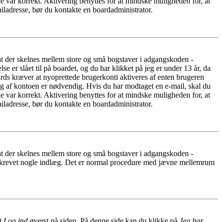
e var korrekt. Aktivering benyttes for at mindske muligheden for, at
iladresse, bør du kontakte en boardadministrator.
 at der skelnes mellem store og små bogstaver i adgangskoden -
er slået til på boardet, og du har klikket på jeg er under 13 år, da
oards kræver at nyoprettede brugerkonti aktiveres af enten brugeren
ing af kontoen er nødvendig. Hvis du har modtaget en e-mail, skal du
e var korrekt. Aktivering benyttes for at mindske muligheden for, at
iladresse, bør du kontakte en boardadministrator.
 at der skelnes mellem store og små bogstaver i adgangskoden -
har skrevet nogle indlæg. Det er normal procedure med jævne mellemrum
et
Log ind
øverst på siden. På denne side kan du klikke på
Jeg har