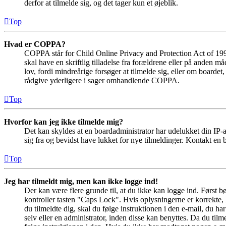
derfor at tilmelde sig, og det tager kun et øjeblik.
Top
Hvad er COPPA?
COPPA står for Child Online Privacy and Protection Act of 1998
skal have en skriftlig tilladelse fra forældrene eller på anden 
lov, fordi mindreårige forsøger at tilmelde sig, eller om boar
rådgive yderligere i sager omhandlende COPPA.
Top
Hvorfor kan jeg ikke tilmelde mig?
Det kan skyldes at en boardadministrator har udelukket din IP-a
sig fra og bevidst have lukket for nye tilmeldinger. Kontakt en b
Top
Jeg har tilmeldt mig, men kan ikke logge ind!
Der kan være flere grunde til, at du ikke kan logge ind. Først 
kontroller tasten "Caps Lock". Hvis oplysningerne er korrekte, 
du tilmeldte dig, skal du følge instruktionen i den e-mail, du h
selv eller en administrator, inden disse kan benyttes. Da du ti