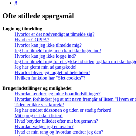
Søg
Ofte stillede spørgsmål
Login og tilmelding
Hvorfor er det nødvendigt at tilmelde sig?
Hvad er COPPA?
Hvorfor kan jeg ikke tilmelde mig?
Jeg har tilmeldt mig, men kan ikke logge ind!
Hvorfor kan jeg ikke logge ind?
Jeg har tilmeldt mig for et stykke tid siden, og kan nu ikke log
Jeg har glemt min adgangskode!
Hvorfor bliver jeg logget ud hele tiden?
Hvilken funktion har "Slet cookies"?
Brugerindstillinger og muligheder
Hvordan ændrer jeg mine boardindstillinger?
Hvordan forhindrer jeg at mit navn fremgår af listen "Hvem er 
Tiden er ikke vist korrekt!
Jeg har ændret tidszonen og tiden er stadig forkert!
Mit sprog er ikke i listen!
Hvad betyder billedet efter mit brugernavn?
Hvordan vælger jeg en avatar?
Hvad er min rang og hvordan ændrer jeg den?