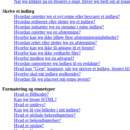
Når jeg klikker på en brugers e-mail, bliver jeg bedt om at logg
Skrive et indlæg
Hvordan opretter jeg et nyt emne eller besvarer et indlæg?
Hvordan redigerer eller sletter jeg et indlæg?
Hvordan indsætter jeg en signatur i mine indlæg?
Hvordan opretter jeg en afstemning?
Hvorfor kan jeg ikke tilføje flere afstemningsmuligheder?
Hvordan retter eller sletter jeg en afstemning?
Hvorfor kan jeg ikke få adgang til et forum?
Hvorfor kan jeg ikke vedhæfte filer?
Hvorfor modtog jeg en advarsel?
Hvordan rapporterer jeg indlæg til en redaktør?
Hvad kan "Gem" knappen, når jeg skriver et indlæg, bruges til
Hvorfor skal mit indlæg godkendes?
Hvordan får jeg placeret mit emne øverst?
Formatering og emnetyper
Hvad er BBkoder?
Kan jeg bruge HTML?
Hvad er smileys?
Kan jeg få vist billeder i mit indlæg?
Hvad er globale bekendtgørelser?
Hvad er bekendtgørelser?
Hvad er opslag?