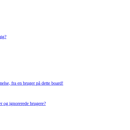
mig?
else, fra en bruger på dette board!
ner og ignorerede brugere?