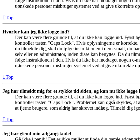
følge instruktionen i den. Hvis du ikke har modtaget nogen e-ma
uønskede personer misbruger systemet ved at give ukorrekte opl
Top
Hvorfor kan jeg ikke logge ind?
Der kan være flere grunde til, at du ikke kan logge ind. Først 
kontroller tasten "Caps Lock". Hvis oplysningerne er korrekte, 
du tilmeldte dig, skal du følge instruktionen i den e-mail, du h
selv eller en administrator, inden disse kan benyttes. Da du ti
følge instruktionen i den. Hvis du ikke har modtaget nogen e-ma
uønskede personer misbruger systemet ved at give ukorrekte opl
Top
Jeg har tilmeldt mig for et stykke tid siden, og kan nu ikke logge
Der kan være flere grunde til, at du ikke kan logge ind. Først 
kontroller tasten "Caps Lock". Problemet kan også skyldes, at a
at fjerne brugere, som aldrig har skrevet indlæg. Tilmeld dig ige
Top
Jeg har glemt min adgangskode!
Gå ikke i panik! Det er ikke muligt at finde din gamle adgangsk