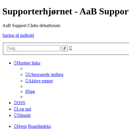
Supporterhjørnet - AaB Suppor
AaB Support Clubs debatforum
Spring til indhold
Avanceret
Søg
søgning
Hurtige links
Ubesvarede indlæg
Aktive emner
Søg
OSS
Log ind
Tilmeld
Hjem
Boardindeks