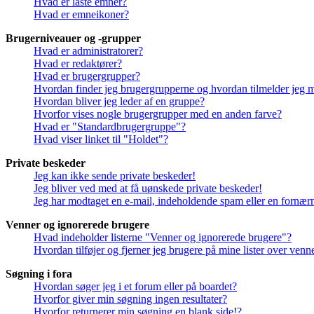
Hvad er låste emner?
Hvad er emneikoner?
Brugerniveauer og -grupper
Hvad er administratorer?
Hvad er redaktører?
Hvad er brugergrupper?
Hvordan finder jeg brugergrupperne og hvordan tilmelder jeg 
Hvordan bliver jeg leder af en gruppe?
Hvorfor vises nogle brugergrupper med en anden farve?
Hvad er "Standardbrugergruppe"?
Hvad viser linket til "Holdet"?
Private beskeder
Jeg kan ikke sende private beskeder!
Jeg bliver ved med at få uønskede private beskeder!
Jeg har modtaget en e-mail, indeholdende spam eller en fornærm
Venner og ignorerede brugere
Hvad indeholder listerne "Venner og ignorerede brugere"?
Hvordan tilføjer og fjerner jeg brugere på mine lister over ven
Søgning i fora
Hvordan søger jeg i et forum eller på boardet?
Hvorfor giver min søgning ingen resultater?
Hvorfor returnerer min søgning en blank side!?