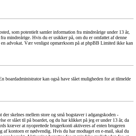
ted, som potentielt samler information fra mindreårige under 13 år,
r fra mindreårige. Hvis du er usikker på, om du er omfattet af denne
takte en advokat. Vær venligst opmærksom på at phpBB Limited ikke kan
 En boardadministrator kan også have slået muligheden for at tilmelde
 at der skelnes mellem store og små bogstaver i adgangskoden -
er slået til på boardet, og du har klikket på jeg er under 13 år, da
oards kræver at nyoprettede brugerkonti aktiveres af enten brugeren
ing af kontoen er nødvendig. Hvis du har modtaget en e-mail, skal du