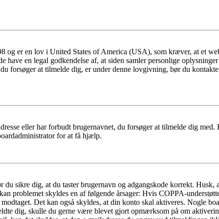
 og er en lov i United States of America (USA), som kræver, at et webs
måde have en legal godkendelse af, at siden samler personlige oplysninge
det, du forsøger at tilmelde dig, er under denne lovgivning, bør du kon
dresse eller har forbudt brugernavnet, du forsøger at tilmelde dig med.
oardadministrator for at få hjælp.
bør du sikre dig, at du taster brugernavn og adgangskode korrekt. Husk,
kan problemet skyldes en af følgende årsager: Hvis COPPA-understøttelse 
ar modtaget. Det kan også skyldes, at din konto skal aktiveres. Nogle b
lmeldte dig, skulle du gerne være blevet gjort opmærksom på om aktiver