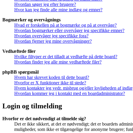
Hvordan søger jeg efter brugere?
Hvor kan jeg finde alle mine indlæg og emner?
Bogmærker og overvågnings
Hvad er forskellen på at bogmærke og på at overvåge?
Hvordan bogmærker eller overvåger jeg specifikke emner?
Hvordan overvåger jeg specifikke fora?
Hvordan fjerner jeg mine overvågninger?
Vedhæftede filer
Hvilke filtyper er det tilladt at vedhæfte på dette board?
Hvordan finder jeg alle mine vedhæftede filer?
phpBB spørgsmål
Hvem har skrevet koden til dette board?
Hvorfor er X funktioner ikke til stede?
Hvem kontakter jeg vedr. misbrug og/eller lovligheden af indlæg
Hvordan kommer jeg i kontakt med en boardadministrator?
Login og tilmelding
Hvorfor er det nødvendigt at tilmelde sig?
Det er ikke sikkert, at det er nødvendigt; det er boardets adminis
muligheder, som ikke er tilgængelige for anonyme brugere; funkt