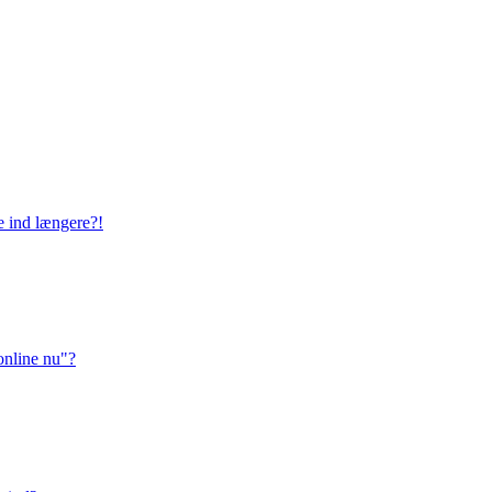
ge ind længere?!
online nu"?