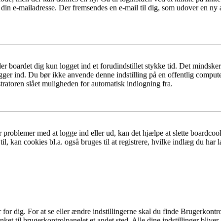
 din e-mailadresse. Der fremsendes en e-mail til dig, som udover en ny
er boardet dig kun logget ind et forudindstillet stykke tid. Det mindske
ogger ind. Du bør ikke anvende denne indstilling på en offentlig compute
tratoren slået muligheden for automatisk indlogning fra.
 problemer med at logge ind eller ud, kan det hjælpe at slette boardcook
l, kan cookies bl.a. også bruges til at registrere, hvilke indlæg du har l
r dig. For at se eller ændre indstillingerne skal du finde Brugerkontro
ket til brugerkontrolpanelet et andet sted. Alle dine indstillinger bliver