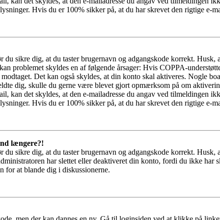
il, kan det skyldes, at den e-mailadresse du angav ved tilmeldingen ikk
ysninger. Hvis du er 100% sikker på, at du har skrevet den rigtige e-ma
bør du sikre dig, at du taster brugernavn og adgangskode korrekt. Husk,
kan problemet skyldes en af følgende årsager: Hvis COPPA-understøttelse 
ar modtaget. Det kan også skyldes, at din konto skal aktiveres. Nogle b
lmeldte dig, skulle du gerne være blevet gjort opmærksom på om aktiver
il, kan det skyldes, at den e-mailadresse du angav ved tilmeldingen ikk
ysninger. Hvis du er 100% sikker på, at du har skrevet den rigtige e-ma
 ind længere?!
bør du sikre dig, at du taster brugernavn og adgangskode korrekt. Husk,
dministratoren har slettet eller deaktiveret din konto, fordi du ikke 
n for at blande dig i diskussionerne.
ode, men der kan dannes en ny. Gå til loginsiden ved at klikke på link