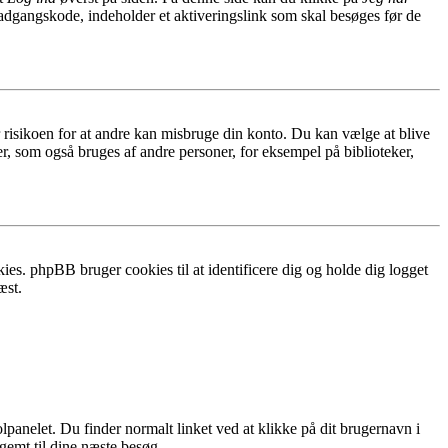
 adgangskode, indeholder et aktiveringslink som skal besøges før de
r risikoen for at andre kan misbruge din konto. Du kan vælge at blive
r, som også bruges af andre personer, for eksempel på biblioteker,
ies. phpBB bruger cookies til at identificere dig og holde dig logget
æst.
lpanelet. Du finder normalt linket ved at klikke på dit brugernavn i
 gemt til dine næste besøg.