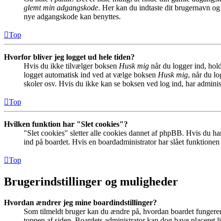
glemt min adgangskode
. Her kan du indtaste dit brugernavn og
nye adgangskode kan benyttes.
Top
Hvorfor bliver jeg logget ud hele tiden?
Hvis du ikke tilvælger boksen
Husk mig
når du logger ind, hold
logget automatisk ind ved at vælge boksen
Husk mig
, når du l
skoler osv. Hvis du ikke kan se boksen ved log ind, har adminis
Top
Hvilken funktion har "Slet cookies"?
"Slet cookies" sletter alle cookies dannet af phpBB. Hvis du har
ind på boardet. Hvis en boardadministrator har slået funktionen ti
Top
Brugerindstillinger og muligheder
Hvordan ændrer jeg mine boardindstillinger?
Som tilmeldt bruger kan du ændre på, hvordan boardet fungerer fo
toppen af siden. Boardets administrator kan dog have placeret lin