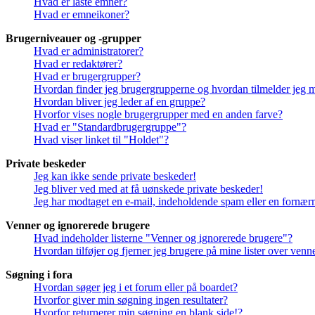
Hvad er låste emner?
Hvad er emneikoner?
Brugerniveauer og -grupper
Hvad er administratorer?
Hvad er redaktører?
Hvad er brugergrupper?
Hvordan finder jeg brugergrupperne og hvordan tilmelder jeg 
Hvordan bliver jeg leder af en gruppe?
Hvorfor vises nogle brugergrupper med en anden farve?
Hvad er "Standardbrugergruppe"?
Hvad viser linket til "Holdet"?
Private beskeder
Jeg kan ikke sende private beskeder!
Jeg bliver ved med at få uønskede private beskeder!
Jeg har modtaget en e-mail, indeholdende spam eller en fornærm
Venner og ignorerede brugere
Hvad indeholder listerne "Venner og ignorerede brugere"?
Hvordan tilføjer og fjerner jeg brugere på mine lister over ven
Søgning i fora
Hvordan søger jeg i et forum eller på boardet?
Hvorfor giver min søgning ingen resultater?
Hvorfor returnerer min søgning en blank side!?