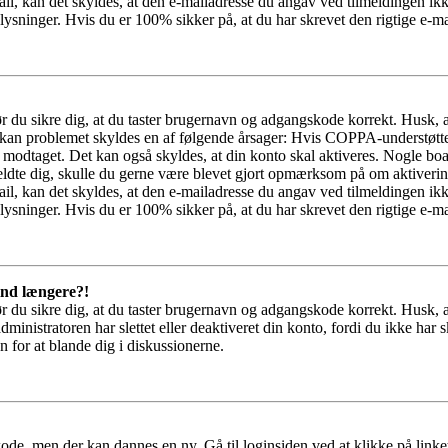
il, kan det skyldes, at den e-mailadresse du angav ved tilmeldingen ikk
ysninger. Hvis du er 100% sikker på, at du har skrevet den rigtige e-ma
bør du sikre dig, at du taster brugernavn og adgangskode korrekt. Husk,
kan problemet skyldes en af følgende årsager: Hvis COPPA-understøttelse 
ar modtaget. Det kan også skyldes, at din konto skal aktiveres. Nogle b
lmeldte dig, skulle du gerne være blevet gjort opmærksom på om aktiver
il, kan det skyldes, at den e-mailadresse du angav ved tilmeldingen ikk
ysninger. Hvis du er 100% sikker på, at du har skrevet den rigtige e-ma
 ind længere?!
bør du sikre dig, at du taster brugernavn og adgangskode korrekt. Husk,
dministratoren har slettet eller deaktiveret din konto, fordi du ikke 
n for at blande dig i diskussionerne.
ode, men der kan dannes en ny. Gå til loginsiden ved at klikke på link