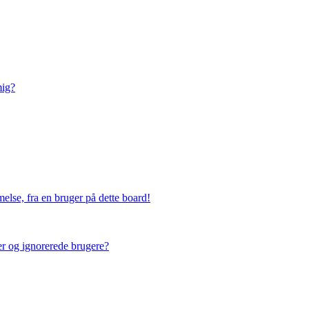
mig?
else, fra en bruger på dette board!
ner og ignorerede brugere?