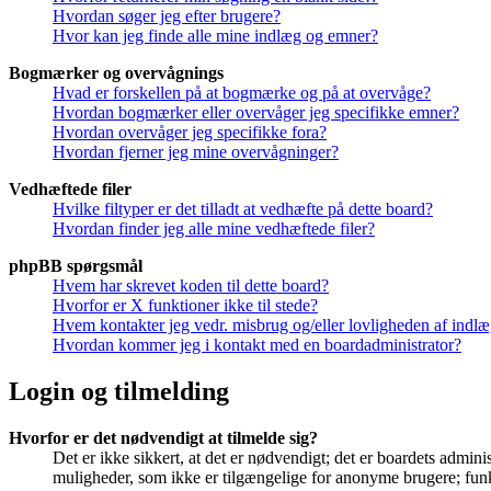
Hvordan søger jeg efter brugere?
Hvor kan jeg finde alle mine indlæg og emner?
Bogmærker og overvågnings
Hvad er forskellen på at bogmærke og på at overvåge?
Hvordan bogmærker eller overvåger jeg specifikke emner?
Hvordan overvåger jeg specifikke fora?
Hvordan fjerner jeg mine overvågninger?
Vedhæftede filer
Hvilke filtyper er det tilladt at vedhæfte på dette board?
Hvordan finder jeg alle mine vedhæftede filer?
phpBB spørgsmål
Hvem har skrevet koden til dette board?
Hvorfor er X funktioner ikke til stede?
Hvem kontakter jeg vedr. misbrug og/eller lovligheden af indlæg
Hvordan kommer jeg i kontakt med en boardadministrator?
Login og tilmelding
Hvorfor er det nødvendigt at tilmelde sig?
Det er ikke sikkert, at det er nødvendigt; det er boardets adminis
muligheder, som ikke er tilgængelige for anonyme brugere; funkt