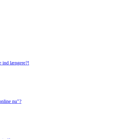
ge ind længere?!
online nu"?