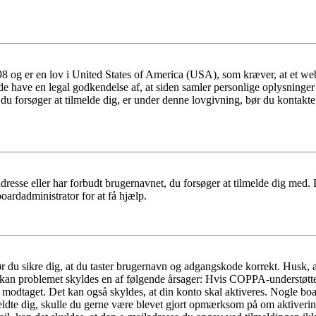
 og er en lov i United States of America (USA), som kræver, at et webs
måde have en legal godkendelse af, at siden samler personlige oplysninge
det, du forsøger at tilmelde dig, er under denne lovgivning, bør du kon
dresse eller har forbudt brugernavnet, du forsøger at tilmelde dig med.
oardadministrator for at få hjælp.
bør du sikre dig, at du taster brugernavn og adgangskode korrekt. Husk,
kan problemet skyldes en af følgende årsager: Hvis COPPA-understøttelse 
ar modtaget. Det kan også skyldes, at din konto skal aktiveres. Nogle b
lmeldte dig, skulle du gerne være blevet gjort opmærksom på om aktiver