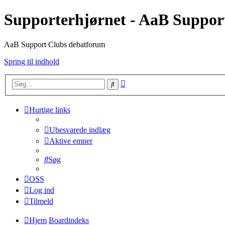
Supporterhjørnet - AaB Suppor
AaB Support Clubs debatforum
Spring til indhold
Avanceret
Søg
søgning
Hurtige links
Ubesvarede indlæg
Aktive emner
Søg
OSS
Log ind
Tilmeld
Hjem
Boardindeks