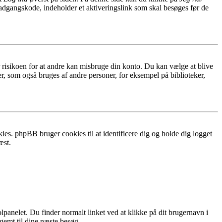
 adgangskode, indeholder et aktiveringslink som skal besøges før de
r risikoen for at andre kan misbruge din konto. Du kan vælge at blive
r, som også bruges af andre personer, for eksempel på biblioteker,
ies. phpBB bruger cookies til at identificere dig og holde dig logget
æst.
lpanelet. Du finder normalt linket ved at klikke på dit brugernavn i
 gemt til dine næste besøg.