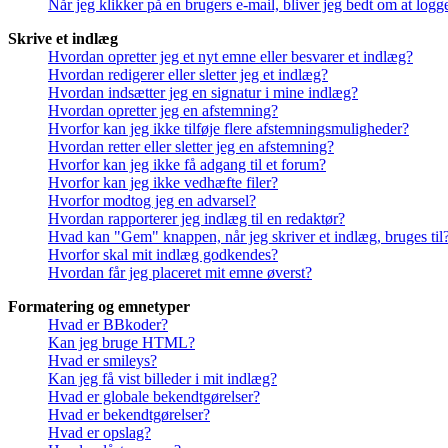
Når jeg klikker på en brugers e-mail, bliver jeg bedt om at logg
Skrive et indlæg
Hvordan opretter jeg et nyt emne eller besvarer et indlæg?
Hvordan redigerer eller sletter jeg et indlæg?
Hvordan indsætter jeg en signatur i mine indlæg?
Hvordan opretter jeg en afstemning?
Hvorfor kan jeg ikke tilføje flere afstemningsmuligheder?
Hvordan retter eller sletter jeg en afstemning?
Hvorfor kan jeg ikke få adgang til et forum?
Hvorfor kan jeg ikke vedhæfte filer?
Hvorfor modtog jeg en advarsel?
Hvordan rapporterer jeg indlæg til en redaktør?
Hvad kan "Gem" knappen, når jeg skriver et indlæg, bruges til
Hvorfor skal mit indlæg godkendes?
Hvordan får jeg placeret mit emne øverst?
Formatering og emnetyper
Hvad er BBkoder?
Kan jeg bruge HTML?
Hvad er smileys?
Kan jeg få vist billeder i mit indlæg?
Hvad er globale bekendtgørelser?
Hvad er bekendtgørelser?
Hvad er opslag?