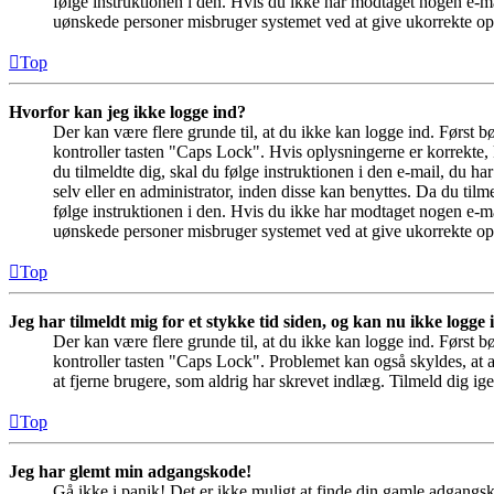
følge instruktionen i den. Hvis du ikke har modtaget nogen e-ma
uønskede personer misbruger systemet ved at give ukorrekte opl
Top
Hvorfor kan jeg ikke logge ind?
Der kan være flere grunde til, at du ikke kan logge ind. Først 
kontroller tasten "Caps Lock". Hvis oplysningerne er korrekte, 
du tilmeldte dig, skal du følge instruktionen i den e-mail, du h
selv eller en administrator, inden disse kan benyttes. Da du ti
følge instruktionen i den. Hvis du ikke har modtaget nogen e-ma
uønskede personer misbruger systemet ved at give ukorrekte opl
Top
Jeg har tilmeldt mig for et stykke tid siden, og kan nu ikke logge
Der kan være flere grunde til, at du ikke kan logge ind. Først 
kontroller tasten "Caps Lock". Problemet kan også skyldes, at a
at fjerne brugere, som aldrig har skrevet indlæg. Tilmeld dig ige
Top
Jeg har glemt min adgangskode!
Gå ikke i panik! Det er ikke muligt at finde din gamle adgangsk