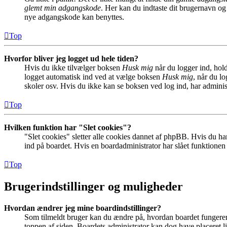
glemt min adgangskode
. Her kan du indtaste dit brugernavn og
nye adgangskode kan benyttes.
Top
Hvorfor bliver jeg logget ud hele tiden?
Hvis du ikke tilvælger boksen
Husk mig
når du logger ind, hold
logget automatisk ind ved at vælge boksen
Husk mig
, når du l
skoler osv. Hvis du ikke kan se boksen ved log ind, har adminis
Top
Hvilken funktion har "Slet cookies"?
"Slet cookies" sletter alle cookies dannet af phpBB. Hvis du har
ind på boardet. Hvis en boardadministrator har slået funktionen ti
Top
Brugerindstillinger og muligheder
Hvordan ændrer jeg mine boardindstillinger?
Som tilmeldt bruger kan du ændre på, hvordan boardet fungerer fo
toppen af siden. Boardets administrator kan dog have placeret lin