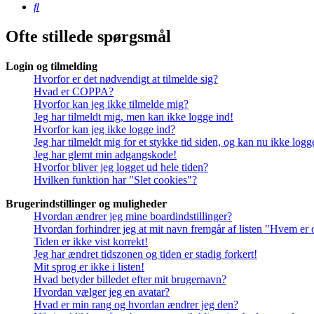
Søg
Ofte stillede spørgsmål
Login og tilmelding
Hvorfor er det nødvendigt at tilmelde sig?
Hvad er COPPA?
Hvorfor kan jeg ikke tilmelde mig?
Jeg har tilmeldt mig, men kan ikke logge ind!
Hvorfor kan jeg ikke logge ind?
Jeg har tilmeldt mig for et stykke tid siden, og kan nu ikke log
Jeg har glemt min adgangskode!
Hvorfor bliver jeg logget ud hele tiden?
Hvilken funktion har "Slet cookies"?
Brugerindstillinger og muligheder
Hvordan ændrer jeg mine boardindstillinger?
Hvordan forhindrer jeg at mit navn fremgår af listen "Hvem er 
Tiden er ikke vist korrekt!
Jeg har ændret tidszonen og tiden er stadig forkert!
Mit sprog er ikke i listen!
Hvad betyder billedet efter mit brugernavn?
Hvordan vælger jeg en avatar?
Hvad er min rang og hvordan ændrer jeg den?