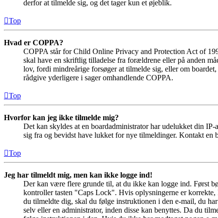
derfor at tilmelde sig, og det tager kun et øjeblik.
Top
Hvad er COPPA?
COPPA står for Child Online Privacy and Protection Act of 1998
skal have en skriftlig tilladelse fra forældrene eller på anden 
lov, fordi mindreårige forsøger at tilmelde sig, eller om boar
rådgive yderligere i sager omhandlende COPPA.
Top
Hvorfor kan jeg ikke tilmelde mig?
Det kan skyldes at en boardadministrator har udelukket din IP-a
sig fra og bevidst have lukket for nye tilmeldinger. Kontakt en b
Top
Jeg har tilmeldt mig, men kan ikke logge ind!
Der kan være flere grunde til, at du ikke kan logge ind. Først 
kontroller tasten "Caps Lock". Hvis oplysningerne er korrekte, 
du tilmeldte dig, skal du følge instruktionen i den e-mail, du h
selv eller en administrator, inden disse kan benyttes. Da du ti