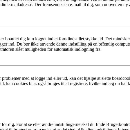
 din e-mailadresse. Der fremsendes en e-mail til dig, som udover en ny
er boardet dig kun logget ind et forudindstillet stykke tid. Det mindske
ogger ind. Du bør ikke anvende denne indstilling på en offentlig compute
tratoren slået muligheden for automatisk indlogning fra.
 problemer med at logge ind eller ud, kan det hjælpe at slette boardcook
l, kan cookies bl.a. også bruges til at registrere, hvilke indlæg du har l
r dig. For at se eller ændre indstillingerne skal du finde Brugerkontro
ket til brugerkontrolpanelet et andet sted. Alle dine indstillinger bliver