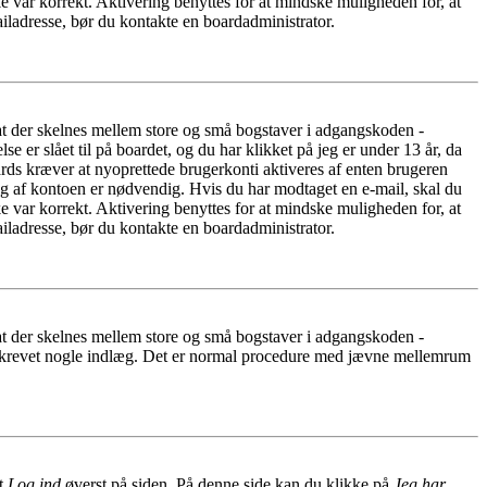
e var korrekt. Aktivering benyttes for at mindske muligheden for, at
iladresse, bør du kontakte en boardadministrator.
 at der skelnes mellem store og små bogstaver i adgangskoden -
er slået til på boardet, og du har klikket på jeg er under 13 år, da
oards kræver at nyoprettede brugerkonti aktiveres af enten brugeren
ing af kontoen er nødvendig. Hvis du har modtaget en e-mail, skal du
e var korrekt. Aktivering benyttes for at mindske muligheden for, at
iladresse, bør du kontakte en boardadministrator.
 at der skelnes mellem store og små bogstaver i adgangskoden -
har skrevet nogle indlæg. Det er normal procedure med jævne mellemrum
et
Log ind
øverst på siden. På denne side kan du klikke på
Jeg har