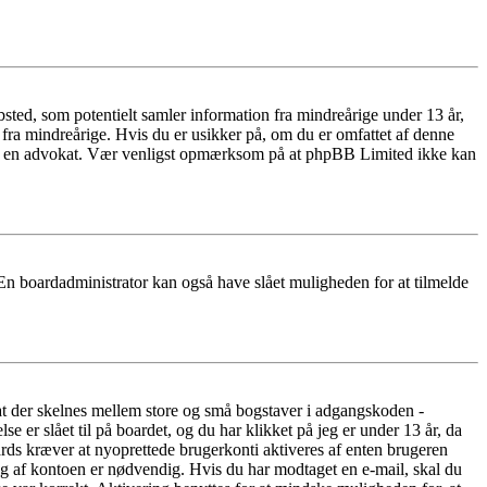
ted, som potentielt samler information fra mindreårige under 13 år,
r fra mindreårige. Hvis du er usikker på, om du er omfattet af denne
takte en advokat. Vær venligst opmærksom på at phpBB Limited ikke kan
 En boardadministrator kan også have slået muligheden for at tilmelde
 at der skelnes mellem store og små bogstaver i adgangskoden -
er slået til på boardet, og du har klikket på jeg er under 13 år, da
oards kræver at nyoprettede brugerkonti aktiveres af enten brugeren
ing af kontoen er nødvendig. Hvis du har modtaget en e-mail, skal du