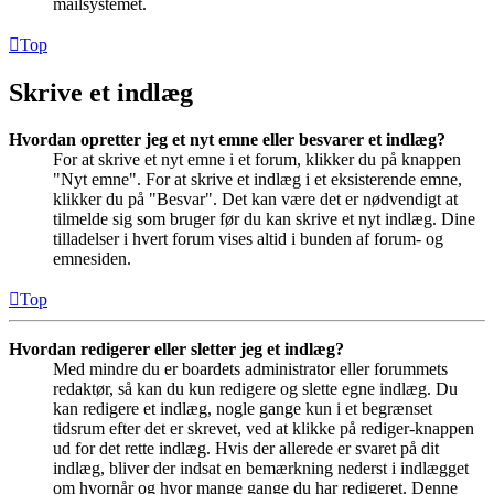
mailsystemet.
Top
Skrive et indlæg
Hvordan opretter jeg et nyt emne eller besvarer et indlæg?
For at skrive et nyt emne i et forum, klikker du på knappen
"Nyt emne". For at skrive et indlæg i et eksisterende emne,
klikker du på "Besvar". Det kan være det er nødvendigt at
tilmelde sig som bruger før du kan skrive et nyt indlæg. Dine
tilladelser i hvert forum vises altid i bunden af forum- og
emnesiden.
Top
Hvordan redigerer eller sletter jeg et indlæg?
Med mindre du er boardets administrator eller forummets
redaktør, så kan du kun redigere og slette egne indlæg. Du
kan redigere et indlæg, nogle gange kun i et begrænset
tidsrum efter det er skrevet, ved at klikke på rediger-knappen
ud for det rette indlæg. Hvis der allerede er svaret på dit
indlæg, bliver der indsat en bemærkning nederst i indlægget
om hvornår og hvor mange gange du har redigeret. Denne