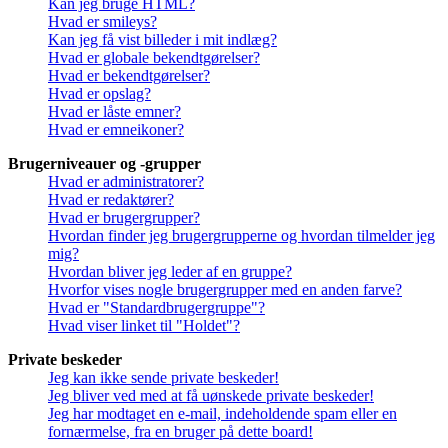
Kan jeg bruge HTML?
Hvad er smileys?
Kan jeg få vist billeder i mit indlæg?
Hvad er globale bekendtgørelser?
Hvad er bekendtgørelser?
Hvad er opslag?
Hvad er låste emner?
Hvad er emneikoner?
Brugerniveauer og -grupper
Hvad er administratorer?
Hvad er redaktører?
Hvad er brugergrupper?
Hvordan finder jeg brugergrupperne og hvordan tilmelder jeg
mig?
Hvordan bliver jeg leder af en gruppe?
Hvorfor vises nogle brugergrupper med en anden farve?
Hvad er "Standardbrugergruppe"?
Hvad viser linket til "Holdet"?
Private beskeder
Jeg kan ikke sende private beskeder!
Jeg bliver ved med at få uønskede private beskeder!
Jeg har modtaget en e-mail, indeholdende spam eller en
fornærmelse, fra en bruger på dette board!