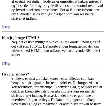
af et start- og sluttag, koderne er omsluttet af hakparenteser [
og ] i stedet for < og > og de tilbyder større kontrol over hvad
og hvordan teksten præsenteres. For at få mere information
om BBkoder, se da venligst hjælpen som kan ses når du
skriver et indlæg.
Top
Kan jeg bruge HTML?
Nej, det er ikke muligt at skrive HTML-kode i indlæg og få
det vist som HTML. Det meste af den formatering, der kan
udføres med HTML, kan udføres ved at anvende BBkode i
stedet.
Top
Hvad er smileys?
Smileys, er små grafiske ikoner - eller billeder, som kan
benyttes til at signalere bestemte følelser. De bruges via en
kort tekstkode, for eksempel :) betyder glad, :( betyder ked af
det. Den komplette liste over alle smileys kan ses når der
skrives et nyt indlæg. Bemærk at det ikke er god tone at
overdrive brugen smileys. De kan hurtigt gøre et indlæg
uoverskueligt, og en redaktør eller administrator kan beslutte