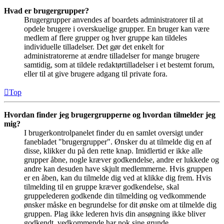
Hvad er brugergrupper?
Brugergrupper anvendes af boardets administratorer til at
opdele brugere i overskuelige grupper. En bruger kan være
medlem af flere grupper og hver gruppe kan tildeles
individuelle tilladelser. Det gør det enkelt for
administratorerne at ændre tilladelser for mange brugere
samtidig, som at tildele redaktørtilladelser i et bestemt forum,
eller til at give brugere adgang til private fora.
Top
Hvordan finder jeg brugergrupperne og hvordan tilmelder jeg
mig?
I brugerkontrolpanelet finder du en samlet oversigt under
fanebladet "brugergrupper". Ønsker du at tilmelde dig en af
disse, klikker du på den rette knap. Imidlertid er ikke alle
grupper åbne, nogle kræver godkendelse, andre er lukkede og
andre kan desuden have skjult medlemmerne. Hvis gruppen
er en åben, kan du tilmelde dig ved at klikke dig frem. Hvis
tilmelding til en gruppe kræver godkendelse, skal
gruppelederen godkende din tilmelding og vedkommende
ønsker måske en begrundelse for dit ønske om at tilmelde dig
gruppen. Plag ikke lederen hvis din ansøgning ikke bliver
godkendt, vedkommende har nok sine grunde.