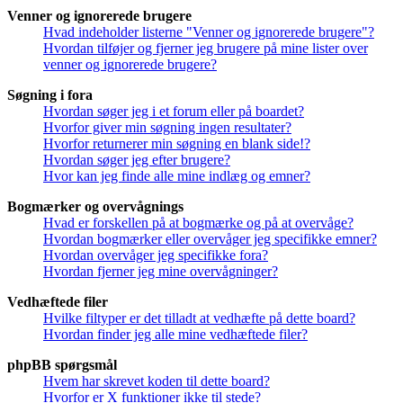
Venner og ignorerede brugere
Hvad indeholder listerne "Venner og ignorerede brugere"?
Hvordan tilføjer og fjerner jeg brugere på mine lister over
venner og ignorerede brugere?
Søgning i fora
Hvordan søger jeg i et forum eller på boardet?
Hvorfor giver min søgning ingen resultater?
Hvorfor returnerer min søgning en blank side!?
Hvordan søger jeg efter brugere?
Hvor kan jeg finde alle mine indlæg og emner?
Bogmærker og overvågnings
Hvad er forskellen på at bogmærke og på at overvåge?
Hvordan bogmærker eller overvåger jeg specifikke emner?
Hvordan overvåger jeg specifikke fora?
Hvordan fjerner jeg mine overvågninger?
Vedhæftede filer
Hvilke filtyper er det tilladt at vedhæfte på dette board?
Hvordan finder jeg alle mine vedhæftede filer?
phpBB spørgsmål
Hvem har skrevet koden til dette board?
Hvorfor er X funktioner ikke til stede?