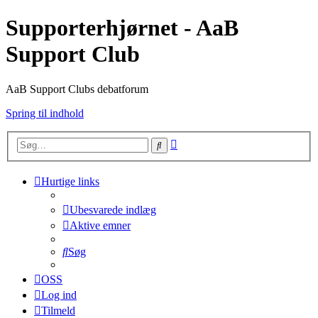
Supporterhjørnet - AaB
Support Club
AaB Support Clubs debatforum
Spring til indhold
Avanceret
Søg
søgning
Hurtige links
Ubesvarede indlæg
Aktive emner
Søg
OSS
Log ind
Tilmeld