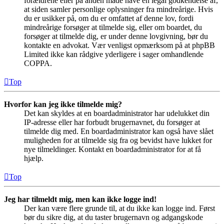
forældrene eller på anden måde have en legal godkendelse af,
at siden samler personlige oplysninger fra mindreårige. Hvis
du er usikker på, om du er omfattet af denne lov, fordi
mindreårige forsøger at tilmelde sig, eller om boardet, du
forsøger at tilmelde dig, er under denne lovgivning, bør du
kontakte en advokat. Vær venligst opmærksom på at phpBB
Limited ikke kan rådgive yderligere i sager omhandlende
COPPA.
Top
Hvorfor kan jeg ikke tilmelde mig?
Det kan skyldes at en boardadministrator har udelukket din
IP-adresse eller har forbudt brugernavnet, du forsøger at
tilmelde dig med. En boardadministrator kan også have slået
muligheden for at tilmelde sig fra og bevidst have lukket for
nye tilmeldinger. Kontakt en boardadministrator for at få
hjælp.
Top
Jeg har tilmeldt mig, men kan ikke logge ind!
Der kan være flere grunde til, at du ikke kan logge ind. Først
bør du sikre dig, at du taster brugernavn og adgangskode