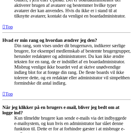
aktiverer brugen af avatarer og bestemmer hvilke typer
avatarer der kan anvendes. Hvis du ikke er i stand til at
tilknytte avatarer, kontakt da venligst en boardadministrator.
Top
Hvad er min rang og hvordan ændrer jeg den?
Din rang, som vises under dit brugernavn, indikerer særlige
brugere, for eksempel medlemskab af bestemte brugergrupper,
herunder redaktører og administratorer. Du kan ikke ændre
teksten for en rang, de er indstillet af en boardadministrator.
Misbrug venligst ikke boardet ved at skrive unødvendige
indlæg blot for at forøge din rang. De fleste boards vil ikke
tolerere dette, og en redaktør eller administrator vil simpelthen
formindske dit antal indlæg.
Top
Når jeg klikker på en brugers e-mail, bliver jeg bedt om at
logge ind?
Kun tilmeldte brugere kan sende e-mails via det indbyggede
e-mailsystem, og kun hvis en administrator har slået denne
funktion til. Dette er for at forhindre gæster i at misbruge e-