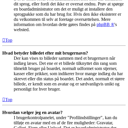
dit sprog, eller fordi det ikke er oversat endnu. Prøv at spørge
en boardadministrator om det er muligt at installere den
sprogpakke som du har brug for. Hvis den ikke eksisterer er
du velkommen til selv at foretage oversættelsen. Mere
information om hvordan dette gøres findes på
phpBB ®
's
websted.
Top
Hvad betyder billedet efter mit brugernavn?
Der kan vises to billeder sammen med et brugernavn når
indlæg læses. Det ene er et billede tilknyttet din rang som
tilmeldt bruger på boardet, normalt udformet som stjerner,
kasser eller prikker, som indikerer hvor mange indlæg du har
skrevet eller din status på boardet. Det andet, normalt et større
billede, er kendt som en avatar og er sædvanligvis unikt og
personligt for hver bruger.
Top
Hvordan vælger jeg en avatar?
I brugerkontrolpanelet, under "Profilindstillinger", kan du
tilføje en avatar med en af de fire muligheder: Gravatar,
Galleri, Fjern eller Upload. Det er boardadministrator der