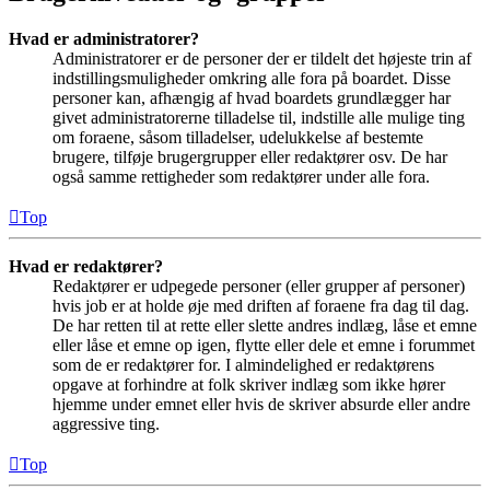
Hvad er administratorer?
Administratorer er de personer der er tildelt det højeste trin af
indstillingsmuligheder omkring alle fora på boardet. Disse
personer kan, afhængig af hvad boardets grundlægger har
givet administratorerne tilladelse til, indstille alle mulige ting
om foraene, såsom tilladelser, udelukkelse af bestemte
brugere, tilføje brugergrupper eller redaktører osv. De har
også samme rettigheder som redaktører under alle fora.
Top
Hvad er redaktører?
Redaktører er udpegede personer (eller grupper af personer)
hvis job er at holde øje med driften af foraene fra dag til dag.
De har retten til at rette eller slette andres indlæg, låse et emne
eller låse et emne op igen, flytte eller dele et emne i forummet
som de er redaktører for. I almindelighed er redaktørens
opgave at forhindre at folk skriver indlæg som ikke hører
hjemme under emnet eller hvis de skriver absurde eller andre
aggressive ting.
Top