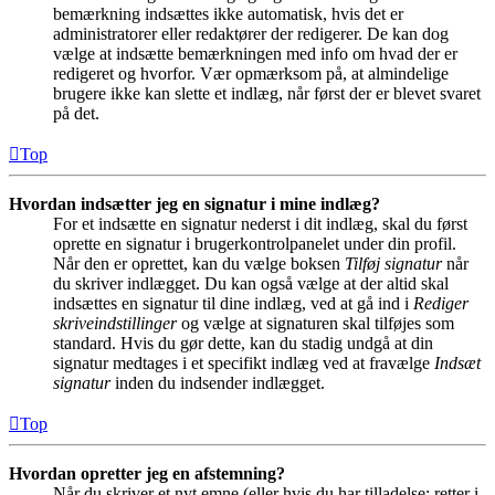
bemærkning indsættes ikke automatisk, hvis det er
administratorer eller redaktører der redigerer. De kan dog
vælge at indsætte bemærkningen med info om hvad der er
redigeret og hvorfor. Vær opmærksom på, at almindelige
brugere ikke kan slette et indlæg, når først der er blevet svaret
på det.
Top
Hvordan indsætter jeg en signatur i mine indlæg?
For et indsætte en signatur nederst i dit indlæg, skal du først
oprette en signatur i brugerkontrolpanelet under din profil.
Når den er oprettet, kan du vælge boksen
Tilføj signatur
når
du skriver indlægget. Du kan også vælge at der altid skal
indsættes en signatur til dine indlæg, ved at gå ind i
Rediger
skriveindstillinger
og vælge at signaturen skal tilføjes som
standard. Hvis du gør dette, kan du stadig undgå at din
signatur medtages i et specifikt indlæg ved at fravælge
Indsæt
signatur
inden du indsender indlægget.
Top
Hvordan opretter jeg en afstemning?
Når du skriver et nyt emne (eller hvis du har tilladelse: retter i