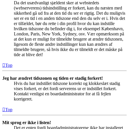
Da det usædvanligt sjældent sker at webstedets
(webserverens) tidsindstilling er forkert, kan du næsten med
sikkerhed gå ud fra at den tid du ser er rigtig. Det du muligvis
ser er en tid i en anden tidszone end den du selv er i. Hvis det
er tilfældet, bør du rette i din profil hvor du kan indstille
hvilken tidszone du befinder dig i, for eksempel København,
London, Paris, New York, Sydney, osv. Vær opmærksom på
at det kun er muligt for tilmeldte brugere at ændre tidszonen,
ligesom de fleste andre indstillinger kun kan ændres af
tilmeldte brugere, så hvis ikke du er tilmeldt er det måske på
tide at blive det!
Top
Jeg har ændret tidszonen og tiden er stadig forkert!
Hvis du har indstillet tidszone korrekt og klokkeslæt stadig
vises forkert, er det fordi serverens ur er indstillet forkert.
Kontakt venligst en boardadministrator for at få fejlen
korrigeret.
Top
Mit sprog er ikke i listen!
Det er enten fordi boardadministratorerne ikke har installeret