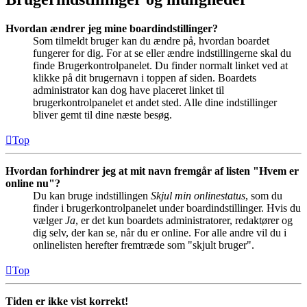
Hvordan ændrer jeg mine boardindstillinger?
Som tilmeldt bruger kan du ændre på, hvordan boardet
fungerer for dig. For at se eller ændre indstillingerne skal du
finde Brugerkontrolpanelet. Du finder normalt linket ved at
klikke på dit brugernavn i toppen af siden. Boardets
administrator kan dog have placeret linket til
brugerkontrolpanelet et andet sted. Alle dine indstillinger
bliver gemt til dine næste besøg.
Top
Hvordan forhindrer jeg at mit navn fremgår af listen "Hvem er
online nu"?
Du kan bruge indstillingen
Skjul min onlinestatus
, som du
finder i brugerkontrolpanelet under boardindstillinger. Hvis du
vælger
Ja
, er det kun boardets administratorer, redaktører og
dig selv, der kan se, når du er online. For alle andre vil du i
onlinelisten herefter fremtræde som "skjult bruger".
Top
Tiden er ikke vist korrekt!