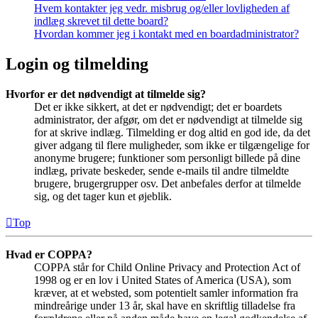
Hvem kontakter jeg vedr. misbrug og/eller lovligheden af
indlæg skrevet til dette board?
Hvordan kommer jeg i kontakt med en boardadministrator?
Login og tilmelding
Hvorfor er det nødvendigt at tilmelde sig?
Det er ikke sikkert, at det er nødvendigt; det er boardets
administrator, der afgør, om det er nødvendigt at tilmelde sig
for at skrive indlæg. Tilmelding er dog altid en god ide, da det
giver adgang til flere muligheder, som ikke er tilgængelige for
anonyme brugere; funktioner som personligt billede på dine
indlæg, private beskeder, sende e-mails til andre tilmeldte
brugere, brugergrupper osv. Det anbefales derfor at tilmelde
sig, og det tager kun et øjeblik.
Top
Hvad er COPPA?
COPPA står for Child Online Privacy and Protection Act of
1998 og er en lov i United States of America (USA), som
kræver, at et websted, som potentielt samler information fra
mindreårige under 13 år, skal have en skriftlig tilladelse fra