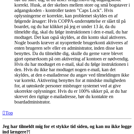
korrekt. Husk, at der skelnes mellem store og små bogstaver i
adgangskoden - kontroller tasten "Caps Lock". Hvis
oplysningerne er korrekte, kan problemet skyldes en af
følgende årsager: Hvis COPPA-understøttelse er slået til på
boardet, og du har klikket på jeg er under 13 år, da du
tilmeldte dig, skal du følge instruktionen i den e-mail, du har
modtaget. Det kan også skyldes, at din konto skal aktiveres.
Nogle boards kræver at nyoprettede brugerkonti aktiveres af
enten brugeren selv eller en administrator, inden disse kan
benyttes. Da du tilmeldte dig, skulle du gerne være blevet
gjort opmærksom på om aktivering af kontoen er nødvendig.
Hvis du har modtaget en e-mail, skal du følge instruktionen i
den. Hvis du ikke har modtaget nogen e-mail, kan det
skyldes, at den e-mailadresse du angav ved tilmeldingen ikke
var korrekt. Aktivering benyttes for at mindske muligheden
for, at uønskede personer misbruger systemet ved at give
ukorrekte oplysninger. Hvis du er 100% sikker på, at du har
skrevet den rigtige e-mailadresse, bør du kontakte en
boardadministrator.
Top
Jeg har tilmeldt mig for et stykke tid siden, og kan nu ikke logge
ind længere?!