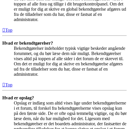
toppen af alle fora og tillige i dit brugerkontrolpanel. Om det
er muligt for dig at skrive en global bekendtgørelse afgøres ud
fra de tilladelser som du har, disse er fastsat af en
administrator.
Top
Hvad er bekendtgørelser?
Bekendtgørelser indeholder typisk vigtige beskeder angående
forummet, og du bør læse dem når muligt. Bekendtgørelser
vises altid på toppen af alle sider i det forum de er skrevet til.
Om det er muligt for dig at skrive en bekendtgørelse afgøres
ud fra de tilladelser som du har, disse er fastsat af en
administrator.
Top
Hvad er opslag?
Opslag er indlæg som altid vises lige under bekendtgørelserne
i et forum, til forskel fra bekendtgørelserne vises opslag kun
på den første side. De er ofte også temmelig vigtige, og du bør
læse dem, når du har mulighed for det. Ligesom med
bekendtgørelser er det boardets administrator, der fastsætter de
nødvendige tilladelser for at kunne skrive et opslag i et forum.