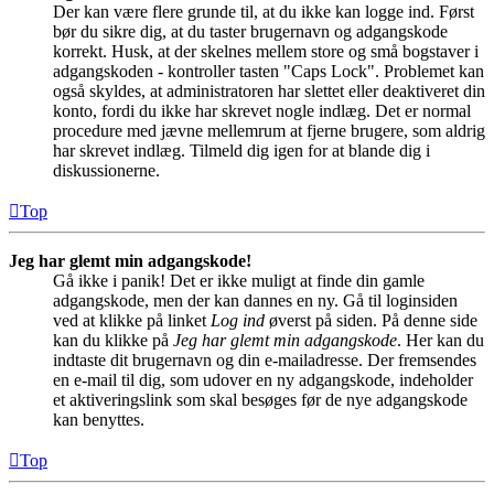
Der kan være flere grunde til, at du ikke kan logge ind. Først
bør du sikre dig, at du taster brugernavn og adgangskode
korrekt. Husk, at der skelnes mellem store og små bogstaver i
adgangskoden - kontroller tasten "Caps Lock". Problemet kan
også skyldes, at administratoren har slettet eller deaktiveret din
konto, fordi du ikke har skrevet nogle indlæg. Det er normal
procedure med jævne mellemrum at fjerne brugere, som aldrig
har skrevet indlæg. Tilmeld dig igen for at blande dig i
diskussionerne.
Top
Jeg har glemt min adgangskode!
Gå ikke i panik! Det er ikke muligt at finde din gamle
adgangskode, men der kan dannes en ny. Gå til loginsiden
ved at klikke på linket
Log ind
øverst på siden. På denne side
kan du klikke på
Jeg har glemt min adgangskode
. Her kan du
indtaste dit brugernavn og din e-mailadresse. Der fremsendes
en e-mail til dig, som udover en ny adgangskode, indeholder
et aktiveringslink som skal besøges før de nye adgangskode
kan benyttes.
Top