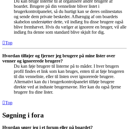
Du kan bruge listerne til at organisere andre brugere af
boardet. Brugere på din venneliste bliver listet i
brugerkontrolpanelet, så du hurtigt kan se deres onlinestatus
og sende dem private beskeder. Afhængig af om boardets
skabelon understøtter dette, vil indlæg fra disse brugere også
blive fremhævet. Hvis du vælger at ignorere en bruger, vil alle
indlæg fra denne som standard blive skjult for dig.
Top
Hvordan tilføjer og fjerner jeg brugere på mine lister over
venner og ignorerede brugere?
Du kan føje brugere til listerne på to måder. I hver brugers
profil findes et link som kan bruges, enten til at føje brugeren
til din venneliste, eller til listen over ignorerede brugere.
Alternativt kan du i brugerkontrolpanelet tilføje brugere
direkte ved at indtaste brugernavne. Her kan du også fjerne
brugere fra dine lister.
Top
Søgning i fora
Hvordan søger jeg i et forum eller på boardet?