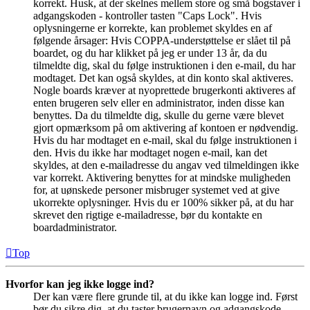
korrekt. Husk, at der skelnes mellem store og små bogstaver i
adgangskoden - kontroller tasten "Caps Lock". Hvis
oplysningerne er korrekte, kan problemet skyldes en af
følgende årsager: Hvis COPPA-understøttelse er slået til på
boardet, og du har klikket på jeg er under 13 år, da du
tilmeldte dig, skal du følge instruktionen i den e-mail, du har
modtaget. Det kan også skyldes, at din konto skal aktiveres.
Nogle boards kræver at nyoprettede brugerkonti aktiveres af
enten brugeren selv eller en administrator, inden disse kan
benyttes. Da du tilmeldte dig, skulle du gerne være blevet
gjort opmærksom på om aktivering af kontoen er nødvendig.
Hvis du har modtaget en e-mail, skal du følge instruktionen i
den. Hvis du ikke har modtaget nogen e-mail, kan det
skyldes, at den e-mailadresse du angav ved tilmeldingen ikke
var korrekt. Aktivering benyttes for at mindske muligheden
for, at uønskede personer misbruger systemet ved at give
ukorrekte oplysninger. Hvis du er 100% sikker på, at du har
skrevet den rigtige e-mailadresse, bør du kontakte en
boardadministrator.
Top
Hvorfor kan jeg ikke logge ind?
Der kan være flere grunde til, at du ikke kan logge ind. Først
bør du sikre dig, at du taster brugernavn og adgangskode