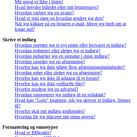
Mit sprog er ikke i listen!
Hvad betyder billedet efter mit brugernavn?
Hvordan vælger jeg en avatar?
Hvad er min rang og hvordan ændrer jeg den?
Når jeg klikker på en brugers e-mail, bliver jeg bedt om at
logge ind?
Skrive et indlæg
Hvordan opretter jeg et nyt emne eller besvarer et indlæg?
Hvordan redigerer eller sletter jeg et indlæg?
Hvordan indsætter jeg en signatur i mine indlæg?
Hvordan opretter jeg en afstemning?
Hvorfor kan jeg ikke tilføje flere afstemningsmuligheder?
Hvordan retter eller sletter jeg en afstemning?
Hvorfor kan jeg ikke få adgang til et forum?
Hvorfor kan jeg ikke vedhæfte filer?
Hvorfor modtog jeg en advarsel?
Hvordan rapporterer jeg indlæg til en redaktør?
Hvad kan "Gem" knappen, når jeg skriver et indlæg, bruges
til?
Hvorfor skal mit indlæg godkendes?
Hvordan får jeg placeret mit emne øverst?
Formatering og emnetyper
Hvad er BBkoder?