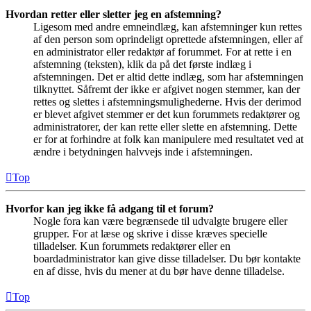
Hvordan retter eller sletter jeg en afstemning?
Ligesom med andre emneindlæg, kan afstemninger kun rettes
af den person som oprindeligt oprettede afstemningen, eller af
en administrator eller redaktør af forummet. For at rette i en
afstemning (teksten), klik da på det første indlæg i
afstemningen. Det er altid dette indlæg, som har afstemningen
tilknyttet. Såfremt der ikke er afgivet nogen stemmer, kan der
rettes og slettes i afstemningsmulighederne. Hvis der derimod
er blevet afgivet stemmer er det kun forummets redaktører og
administratorer, der kan rette eller slette en afstemning. Dette
er for at forhindre at folk kan manipulere med resultatet ved at
ændre i betydningen halvvejs inde i afstemningen.
Top
Hvorfor kan jeg ikke få adgang til et forum?
Nogle fora kan være begrænsede til udvalgte brugere eller
grupper. For at læse og skrive i disse kræves specielle
tilladelser. Kun forummets redaktører eller en
boardadministrator kan give disse tilladelser. Du bør kontakte
en af disse, hvis du mener at du bør have denne tilladelse.
Top