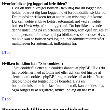
Hvorfor bliver jeg logget ud hele tiden?
Hvis du ikke tilvælger boksen
Husk mig
når du logger ind,
holder boardet dig kun logget ind et forudindstillet stykke tid.
Det mindsker risikoen for at andre kan misbruge din konto.
Du kan vælge at blive logget automatisk ind ved at vælge
boksen
Husk mig
, når du logger ind. Du bør ikke anvende
denne indstilling på en offentlig computer, som også bruges af
andre personer, for eksempel på biblioteker, skoler osv. Hvis
du ikke kan se boksen ved log ind, har administratoren slået
muligheden for automatisk indlogning fra.
Top
Hvilken funktion har "Slet cookies"?
"Slet cookies" sletter alle cookies dannet af phpBB. Hvis du
har problemer med at logge ind eller ud, kan det hjælpe at
slette boardcookies. phpBB bruger cookies til at identificere
dig og holde dig logget ind på boardet. Hvis en
boardadministrator har slået funktionen til, kan cookies bl.a.
også bruges til at registrere, hvilke indlæg du har læst.
Top
Brugerindstillinger og muligheder