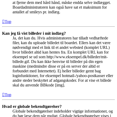
at fjerne dem med hård hånd, måske endda selve indlægget.
Boardadministratoren kan også have sat et maksimum for
antallet af smileys pr. indlæg.
Top
Kan jeg få vist billeder i mit indlæg?
Ja, det kan du. Hvis administratoren har tilladt vedhæftede
filer, kan du uploade billedet til boardet. Ellers kan det være
nødvendigt med et link til et andet websted (komplet URL)
hvor billedet altid kan hentes fra. En komplet URL kan for
eksempel se ud som http://www.eksempel.dk/billeder/mit-
billede.gif. Du kan ikke henvise til billeder på din egen
maskine (medmindre disse er på en server der altid er
forbundet med Internettet). Ej heller billeder gemt bag
loginfunktioner, for eksempel hotmail-/yahoo-postkasser eller
andre steder beskyttet af adgangskoder. For at vise et billede
skal du anvende BBkode [img].
Top
Hvad er globale bekendtgørelser?
Globale bekendtgørelser indeholder vigtige informationer, og
du bør læse dem når muligt. Globale bekendtgørelser vises i