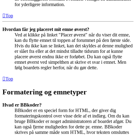
for yderligere information.
Top
Hvordan får jeg placeret mit emne øverst?
Ved at klikke på linket "Placer øverst" når du viser dit emne,
kan du flytte emnet til toppen af forummet på den første side.
Hvis du ikke kan se linket, kan det skyldes at denne mulighed
er slået fra eller at det mindst tilladte tidsrum for at kunne
placere øverst endnu ikke er forløbet. Du kan også flytte
emnet øverst ved simpelthen at skrive et svar i emnet. Men
følg boardets regler herfor, når du gør dette.
Top
Formatering og emnetyper
Hvad er BBkoder?
BBkoder er en speciel form for HTML, der giver dig
formateringskontrol over visse dele af et indlæg. Om du kan
bruge BBkoder er noget administratoren af boardet afgør. Du
kan også fjerne muligheden for dette pr. emne. BBkoder
skrives på samme måde som HTML, hvor teksten omsluttes