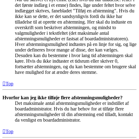
det første indlæg i et emne) findes, lige under feltet hvor selve
indlægget skrives, fanebladet "Tilføj en afstemning". Hvis du
ikke kan se dette, er det sandsynligvis fordi du ikke har
tilladelse til at oprette en afstemning. Her skal du indtaste en
overskrift som beskriver afstemningen, og mindst to
valgmuligheder i tekstfeltet (det maksimale antal
afstemningsmuligheder er fastsat af boardadministratoren).
Hver afstemningsmulighed indtastes på en linje for sig, og lige
under defineres hvor mange af disse, der kan vælges.
Desuden kan du bestemme i hvor lang tid afstemningen skal
køre. Hvis du ikke indtaster et tidsrum eller skriver 0,
fortsætter afstemningen, og du kan bestemme om brugere skal
have mulighed for at ændre deres stemme.
Top
Hvorfor kan jeg ikke tilføje flere afstemningsmuligheder?
Det maksimale antal afstemningsmuligheder er indstillet af
boardadministrator. Hvis du har behov for at tilføje flere
afstemningsmuligheder til din afstemning end tilladt, kontakt
da venligst en boardadministrator.
Top