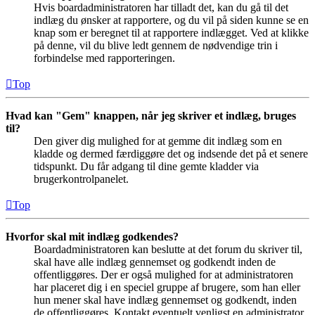
Hvis boardadministratoren har tilladt det, kan du gå til det
indlæg du ønsker at rapportere, og du vil på siden kunne se en
knap som er beregnet til at rapportere indlægget. Ved at klikke
på denne, vil du blive ledt gennem de nødvendige trin i
forbindelse med rapporteringen.
Top
Hvad kan "Gem" knappen, når jeg skriver et indlæg, bruges
til?
Den giver dig mulighed for at gemme dit indlæg som en
kladde og dermed færdiggøre det og indsende det på et senere
tidspunkt. Du får adgang til dine gemte kladder via
brugerkontrolpanelet.
Top
Hvorfor skal mit indlæg godkendes?
Boardadministratoren kan beslutte at det forum du skriver til,
skal have alle indlæg gennemset og godkendt inden de
offentliggøres. Der er også mulighed for at administratoren
har placeret dig i en speciel gruppe af brugere, som han eller
hun mener skal have indlæg gennemset og godkendt, inden
de offentliggøres. Kontakt eventuelt venligst en administrator