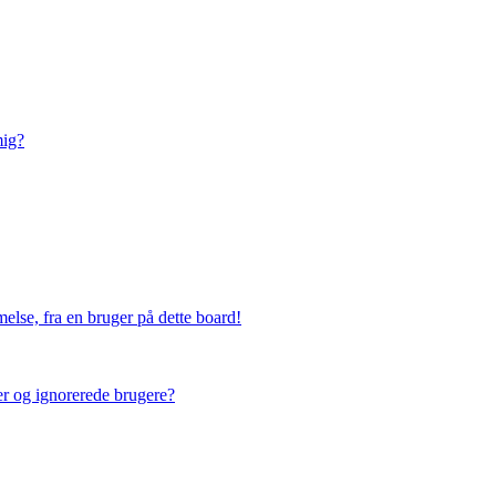
mig?
else, fra en bruger på dette board!
ner og ignorerede brugere?