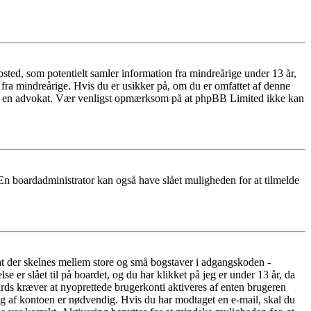
ted, som potentielt samler information fra mindreårige under 13 år,
r fra mindreårige. Hvis du er usikker på, om du er omfattet af denne
takte en advokat. Vær venligst opmærksom på at phpBB Limited ikke kan
 En boardadministrator kan også have slået muligheden for at tilmelde
 at der skelnes mellem store og små bogstaver i adgangskoden -
er slået til på boardet, og du har klikket på jeg er under 13 år, da
oards kræver at nyoprettede brugerkonti aktiveres af enten brugeren
ing af kontoen er nødvendig. Hvis du har modtaget en e-mail, skal du