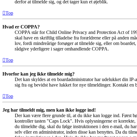
derfor at tilmelde sig, og det tager kun et øjeblik.
Top
Hvad er COPPA?
COPPA står for Child Online Privacy and Protection Act of 1998
skal have en skriftlig tilladelse fra forældrene eller på anden 
lov, fordi mindreårige forsøger at tilmelde sig, eller om boar
rådgive yderligere i sager omhandlende COPPA.
Top
Hvorfor kan jeg ikke tilmelde mig?
Det kan skyldes at en boardadministrator har udelukket din IP-a
sig fra og bevidst have lukket for nye tilmeldinger. Kontakt en b
Top
Jeg har tilmeldt mig, men kan ikke logge ind!
Der kan være flere grunde til, at du ikke kan logge ind. Først 
kontroller tasten "Caps Lock". Hvis oplysningerne er korrekte, 
du tilmeldte dig, skal du følge instruktionen i den e-mail, du h
selv eller en administrator, inden disse kan benyttes. Da du ti