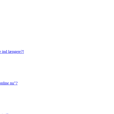
ge ind længere?!
online nu"?