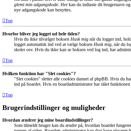
glemt min adgangskode
. Her kan du indtaste dit brugernavn og
nye adgangskode kan benyttes.
Top
Hvorfor bliver jeg logget ud hele tiden?
Hvis du ikke tilvælger boksen
Husk mig
når du logger ind, hold
logget automatisk ind ved at vælge boksen
Husk mig
, når du l
skoler osv. Hvis du ikke kan se boksen ved log ind, har adminis
Top
Hvilken funktion har "Slet cookies"?
"Slet cookies" sletter alle cookies dannet af phpBB. Hvis du har
ind på boardet. Hvis en boardadministrator har slået funktionen ti
Top
Brugerindstillinger og muligheder
Hvordan ændrer jeg mine boardindstillinger?
Som tilmeldt bruger kan du ændre på, hvordan boardet fungerer fo
toppen af siden. Boardets administrator kan dog have placeret lin