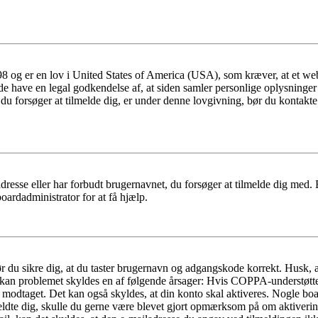
 og er en lov i United States of America (USA), som kræver, at et webs
måde have en legal godkendelse af, at siden samler personlige oplysninge
det, du forsøger at tilmelde dig, er under denne lovgivning, bør du kon
dresse eller har forbudt brugernavnet, du forsøger at tilmelde dig med.
oardadministrator for at få hjælp.
bør du sikre dig, at du taster brugernavn og adgangskode korrekt. Husk,
kan problemet skyldes en af følgende årsager: Hvis COPPA-understøttelse 
ar modtaget. Det kan også skyldes, at din konto skal aktiveres. Nogle b
lmeldte dig, skulle du gerne være blevet gjort opmærksom på om aktiver