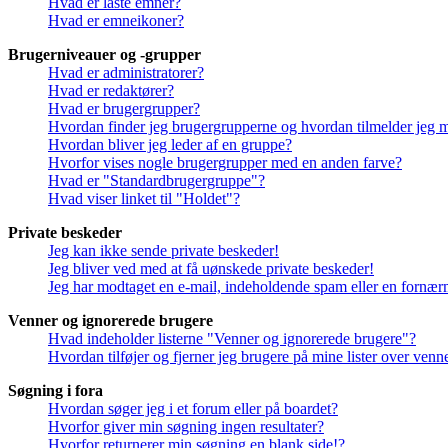
Hvad er låste emner?
Hvad er emneikoner?
Brugerniveauer og -grupper
Hvad er administratorer?
Hvad er redaktører?
Hvad er brugergrupper?
Hvordan finder jeg brugergrupperne og hvordan tilmelder jeg 
Hvordan bliver jeg leder af en gruppe?
Hvorfor vises nogle brugergrupper med en anden farve?
Hvad er "Standardbrugergruppe"?
Hvad viser linket til "Holdet"?
Private beskeder
Jeg kan ikke sende private beskeder!
Jeg bliver ved med at få uønskede private beskeder!
Jeg har modtaget en e-mail, indeholdende spam eller en fornærm
Venner og ignorerede brugere
Hvad indeholder listerne "Venner og ignorerede brugere"?
Hvordan tilføjer og fjerner jeg brugere på mine lister over ven
Søgning i fora
Hvordan søger jeg i et forum eller på boardet?
Hvorfor giver min søgning ingen resultater?
Hvorfor returnerer min søgning en blank side!?