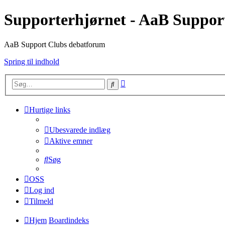
Supporterhjørnet - AaB Suppor
AaB Support Clubs debatforum
Spring til indhold
Avanceret
Søg
søgning
Hurtige links
Ubesvarede indlæg
Aktive emner
Søg
OSS
Log ind
Tilmeld
Hjem
Boardindeks