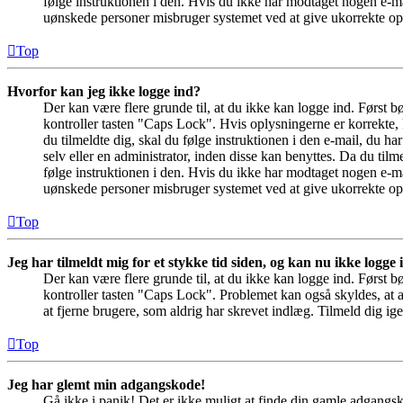
følge instruktionen i den. Hvis du ikke har modtaget nogen e-ma
uønskede personer misbruger systemet ved at give ukorrekte opl
Top
Hvorfor kan jeg ikke logge ind?
Der kan være flere grunde til, at du ikke kan logge ind. Først 
kontroller tasten "Caps Lock". Hvis oplysningerne er korrekte, 
du tilmeldte dig, skal du følge instruktionen i den e-mail, du h
selv eller en administrator, inden disse kan benyttes. Da du ti
følge instruktionen i den. Hvis du ikke har modtaget nogen e-ma
uønskede personer misbruger systemet ved at give ukorrekte opl
Top
Jeg har tilmeldt mig for et stykke tid siden, og kan nu ikke logge
Der kan være flere grunde til, at du ikke kan logge ind. Først 
kontroller tasten "Caps Lock". Problemet kan også skyldes, at a
at fjerne brugere, som aldrig har skrevet indlæg. Tilmeld dig ige
Top
Jeg har glemt min adgangskode!
Gå ikke i panik! Det er ikke muligt at finde din gamle adgangsk