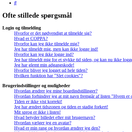
Søg
Ofte stillede spørgsmål
Login og tilmelding
Hvorfor er det nødvendigt at tilmelde sig?
Hvad er COPPA?
Hvorfor kan jeg ikke tilmelde mig?
Jeg har tilmeldt mig, men kan ikke logge ind!
Hvorfor kan jeg ikke logge ind?
Jeg har tilmeldt mig for et stykke tid siden, og kan nu ikke log
Jeg har glemt min adgangskode!
Hvorfor bliver jeg logget ud hele tiden?
Hvilken funktion har "Slet cookies"?
Brugerindstillinger og muligheder
Hvordan ændrer jeg mine boardindstillinger?
Hvordan forhindrer jeg at mit navn fremgår af listen "Hvem er 
Tiden er ikke vist korrekt!
Jeg har ændret tidszonen og tiden er stadig forkert!
Mit sprog er ikke i listen!
Hvad betyder billedet efter mit brugernavn?
Hvordan vælger jeg en avatar?
Hvad er min rang og hvordan ændrer jeg den?