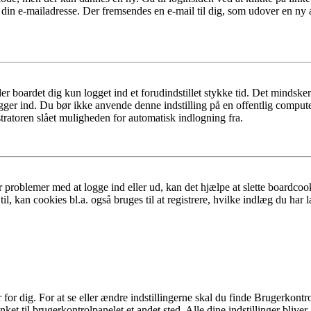
 din e-mailadresse. Der fremsendes en e-mail til dig, som udover en ny
er boardet dig kun logget ind et forudindstillet stykke tid. Det mindske
ogger ind. Du bør ikke anvende denne indstilling på en offentlig compute
tratoren slået muligheden for automatisk indlogning fra.
 problemer med at logge ind eller ud, kan det hjælpe at slette boardcook
l, kan cookies bl.a. også bruges til at registrere, hvilke indlæg du har l
r dig. For at se eller ændre indstillingerne skal du finde Brugerkontro
ket til brugerkontrolpanelet et andet sted. Alle dine indstillinger bliver