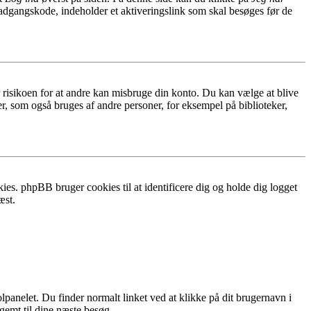
 adgangskode, indeholder et aktiveringslink som skal besøges før de
r risikoen for at andre kan misbruge din konto. Du kan vælge at blive
r, som også bruges af andre personer, for eksempel på biblioteker,
ies. phpBB bruger cookies til at identificere dig og holde dig logget
æst.
lpanelet. Du finder normalt linket ved at klikke på dit brugernavn i
 gemt til dine næste besøg.