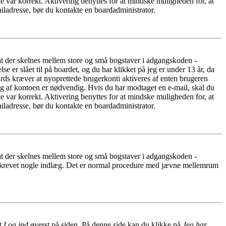
e var korrekt. Aktivering benyttes for at mindske muligheden for, at
iladresse, bør du kontakte en boardadministrator.
 at der skelnes mellem store og små bogstaver i adgangskoden -
er slået til på boardet, og du har klikket på jeg er under 13 år, da
oards kræver at nyoprettede brugerkonti aktiveres af enten brugeren
ing af kontoen er nødvendig. Hvis du har modtaget en e-mail, skal du
e var korrekt. Aktivering benyttes for at mindske muligheden for, at
iladresse, bør du kontakte en boardadministrator.
 at der skelnes mellem store og små bogstaver i adgangskoden -
har skrevet nogle indlæg. Det er normal procedure med jævne mellemrum
et
Log ind
øverst på siden. På denne side kan du klikke på
Jeg har