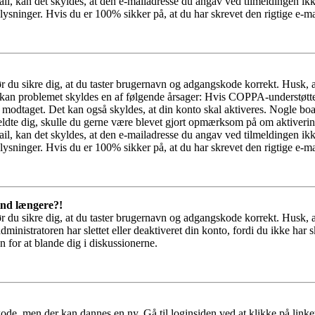
il, kan det skyldes, at den e-mailadresse du angav ved tilmeldingen ikk
ysninger. Hvis du er 100% sikker på, at du har skrevet den rigtige e-ma
bør du sikre dig, at du taster brugernavn og adgangskode korrekt. Husk,
kan problemet skyldes en af følgende årsager: Hvis COPPA-understøttelse 
ar modtaget. Det kan også skyldes, at din konto skal aktiveres. Nogle b
lmeldte dig, skulle du gerne være blevet gjort opmærksom på om aktiver
il, kan det skyldes, at den e-mailadresse du angav ved tilmeldingen ikk
ysninger. Hvis du er 100% sikker på, at du har skrevet den rigtige e-ma
 ind længere?!
bør du sikre dig, at du taster brugernavn og adgangskode korrekt. Husk,
dministratoren har slettet eller deaktiveret din konto, fordi du ikke 
n for at blande dig i diskussionerne.
ode, men der kan dannes en ny. Gå til loginsiden ved at klikke på link