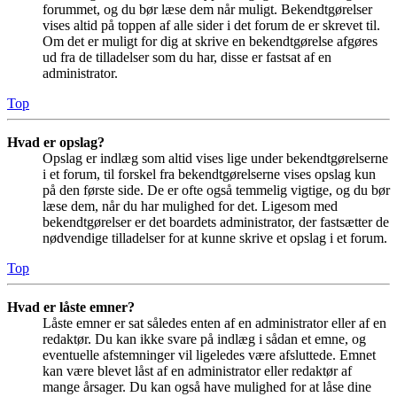
forummet, og du bør læse dem når muligt. Bekendtgørelser
vises altid på toppen af alle sider i det forum de er skrevet til.
Om det er muligt for dig at skrive en bekendtgørelse afgøres
ud fra de tilladelser som du har, disse er fastsat af en
administrator.
Top
Hvad er opslag?
Opslag er indlæg som altid vises lige under bekendtgørelserne
i et forum, til forskel fra bekendtgørelserne vises opslag kun
på den første side. De er ofte også temmelig vigtige, og du bør
læse dem, når du har mulighed for det. Ligesom med
bekendtgørelser er det boardets administrator, der fastsætter de
nødvendige tilladelser for at kunne skrive et opslag i et forum.
Top
Hvad er låste emner?
Låste emner er sat således enten af en administrator eller af en
redaktør. Du kan ikke svare på indlæg i sådan et emne, og
eventuelle afstemninger vil ligeledes være afsluttede. Emnet
kan være blevet låst af en administrator eller redaktør af
mange årsager. Du kan også have mulighed for at låse dine