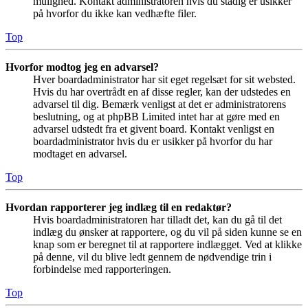
mulighed. Kontakt administratoren hvis du stadig er usikker
på hvorfor du ikke kan vedhæfte filer.
Top
Hvorfor modtog jeg en advarsel?
Hver boardadministrator har sit eget regelsæt for sit websted.
Hvis du har overtrådt en af disse regler, kan der udstedes en
advarsel til dig. Bemærk venligst at det er administratorens
beslutning, og at phpBB Limited intet har at gøre med en
advarsel udstedt fra et givent board. Kontakt venligst en
boardadministrator hvis du er usikker på hvorfor du har
modtaget en advarsel.
Top
Hvordan rapporterer jeg indlæg til en redaktør?
Hvis boardadministratoren har tilladt det, kan du gå til det
indlæg du ønsker at rapportere, og du vil på siden kunne se en
knap som er beregnet til at rapportere indlægget. Ved at klikke
på denne, vil du blive ledt gennem de nødvendige trin i
forbindelse med rapporteringen.
Top