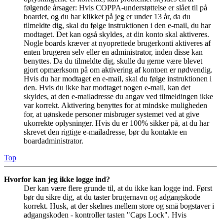
følgende årsager: Hvis COPPA-understøttelse er slået til på
boardet, og du har klikket på jeg er under 13 år, da du
tilmeldte dig, skal du følge instruktionen i den e-mail, du har
modtaget. Det kan også skyldes, at din konto skal aktiveres.
Nogle boards kræver at nyoprettede brugerkonti aktiveres af
enten brugeren selv eller en administrator, inden disse kan
benyttes. Da du tilmeldte dig, skulle du gerne være blevet
gjort opmærksom på om aktivering af kontoen er nødvendig.
Hvis du har modtaget en e-mail, skal du følge instruktionen i
den. Hvis du ikke har modtaget nogen e-mail, kan det
skyldes, at den e-mailadresse du angav ved tilmeldingen ikke
var korrekt. Aktivering benyttes for at mindske muligheden
for, at uønskede personer misbruger systemet ved at give
ukorrekte oplysninger. Hvis du er 100% sikker på, at du har
skrevet den rigtige e-mailadresse, bør du kontakte en
boardadministrator.
Top
Hvorfor kan jeg ikke logge ind?
Der kan være flere grunde til, at du ikke kan logge ind. Først
bør du sikre dig, at du taster brugernavn og adgangskode
korrekt. Husk, at der skelnes mellem store og små bogstaver i
adgangskoden - kontroller tasten "Caps Lock". Hvis