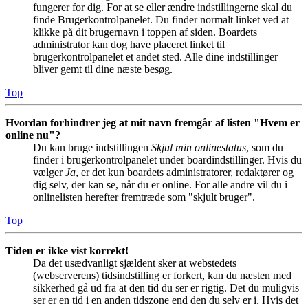
fungerer for dig. For at se eller ændre indstillingerne skal du
finde Brugerkontrolpanelet. Du finder normalt linket ved at
klikke på dit brugernavn i toppen af siden. Boardets
administrator kan dog have placeret linket til
brugerkontrolpanelet et andet sted. Alle dine indstillinger
bliver gemt til dine næste besøg.
Top
Hvordan forhindrer jeg at mit navn fremgår af listen "Hvem er
online nu"?
Du kan bruge indstillingen
Skjul min onlinestatus
, som du
finder i brugerkontrolpanelet under boardindstillinger. Hvis du
vælger
Ja
, er det kun boardets administratorer, redaktører og
dig selv, der kan se, når du er online. For alle andre vil du i
onlinelisten herefter fremtræde som "skjult bruger".
Top
Tiden er ikke vist korrekt!
Da det usædvanligt sjældent sker at webstedets
(webserverens) tidsindstilling er forkert, kan du næsten med
sikkerhed gå ud fra at den tid du ser er rigtig. Det du muligvis
ser er en tid i en anden tidszone end den du selv er i. Hvis det