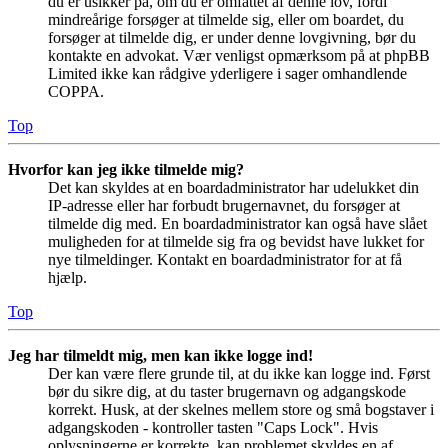
du er usikker på, om du er omfattet af denne lov, fordi
mindreårige forsøger at tilmelde sig, eller om boardet, du
forsøger at tilmelde dig, er under denne lovgivning, bør du
kontakte en advokat. Vær venligst opmærksom på at phpBB
Limited ikke kan rådgive yderligere i sager omhandlende
COPPA.
Top
Hvorfor kan jeg ikke tilmelde mig?
Det kan skyldes at en boardadministrator har udelukket din
IP-adresse eller har forbudt brugernavnet, du forsøger at
tilmelde dig med. En boardadministrator kan også have slået
muligheden for at tilmelde sig fra og bevidst have lukket for
nye tilmeldinger. Kontakt en boardadministrator for at få
hjælp.
Top
Jeg har tilmeldt mig, men kan ikke logge ind!
Der kan være flere grunde til, at du ikke kan logge ind. Først
bør du sikre dig, at du taster brugernavn og adgangskode
korrekt. Husk, at der skelnes mellem store og små bogstaver i
adgangskoden - kontroller tasten "Caps Lock". Hvis
oplysningerne er korrekte, kan problemet skyldes en af