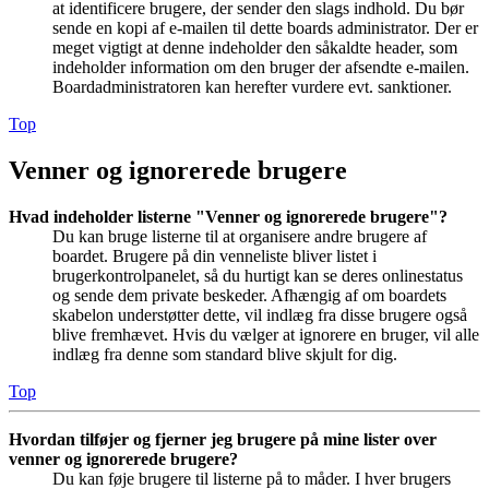
at identificere brugere, der sender den slags indhold. Du bør
sende en kopi af e-mailen til dette boards administrator. Der er
meget vigtigt at denne indeholder den såkaldte header, som
indeholder information om den bruger der afsendte e-mailen.
Boardadministratoren kan herefter vurdere evt. sanktioner.
Top
Venner og ignorerede brugere
Hvad indeholder listerne "Venner og ignorerede brugere"?
Du kan bruge listerne til at organisere andre brugere af
boardet. Brugere på din venneliste bliver listet i
brugerkontrolpanelet, så du hurtigt kan se deres onlinestatus
og sende dem private beskeder. Afhængig af om boardets
skabelon understøtter dette, vil indlæg fra disse brugere også
blive fremhævet. Hvis du vælger at ignorere en bruger, vil alle
indlæg fra denne som standard blive skjult for dig.
Top
Hvordan tilføjer og fjerner jeg brugere på mine lister over
venner og ignorerede brugere?
Du kan føje brugere til listerne på to måder. I hver brugers