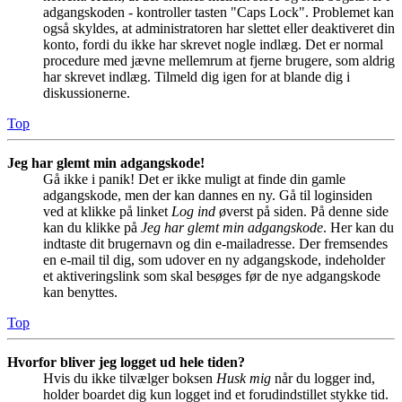
adgangskoden - kontroller tasten "Caps Lock". Problemet kan
også skyldes, at administratoren har slettet eller deaktiveret din
konto, fordi du ikke har skrevet nogle indlæg. Det er normal
procedure med jævne mellemrum at fjerne brugere, som aldrig
har skrevet indlæg. Tilmeld dig igen for at blande dig i
diskussionerne.
Top
Jeg har glemt min adgangskode!
Gå ikke i panik! Det er ikke muligt at finde din gamle
adgangskode, men der kan dannes en ny. Gå til loginsiden
ved at klikke på linket
Log ind
øverst på siden. På denne side
kan du klikke på
Jeg har glemt min adgangskode
. Her kan du
indtaste dit brugernavn og din e-mailadresse. Der fremsendes
en e-mail til dig, som udover en ny adgangskode, indeholder
et aktiveringslink som skal besøges før de nye adgangskode
kan benyttes.
Top
Hvorfor bliver jeg logget ud hele tiden?
Hvis du ikke tilvælger boksen
Husk mig
når du logger ind,
holder boardet dig kun logget ind et forudindstillet stykke tid.