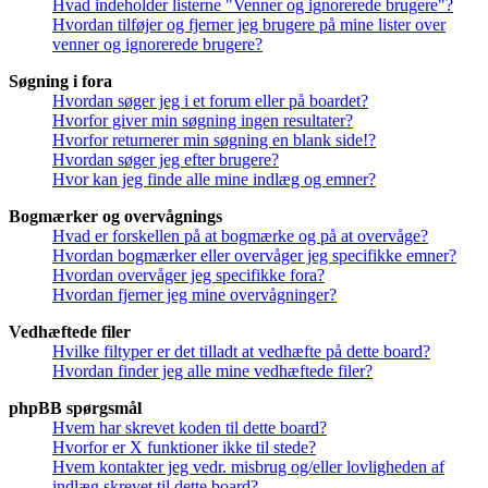
Hvad indeholder listerne "Venner og ignorerede brugere"?
Hvordan tilføjer og fjerner jeg brugere på mine lister over
venner og ignorerede brugere?
Søgning i fora
Hvordan søger jeg i et forum eller på boardet?
Hvorfor giver min søgning ingen resultater?
Hvorfor returnerer min søgning en blank side!?
Hvordan søger jeg efter brugere?
Hvor kan jeg finde alle mine indlæg og emner?
Bogmærker og overvågnings
Hvad er forskellen på at bogmærke og på at overvåge?
Hvordan bogmærker eller overvåger jeg specifikke emner?
Hvordan overvåger jeg specifikke fora?
Hvordan fjerner jeg mine overvågninger?
Vedhæftede filer
Hvilke filtyper er det tilladt at vedhæfte på dette board?
Hvordan finder jeg alle mine vedhæftede filer?
phpBB spørgsmål
Hvem har skrevet koden til dette board?
Hvorfor er X funktioner ikke til stede?
Hvem kontakter jeg vedr. misbrug og/eller lovligheden af
indlæg skrevet til dette board?