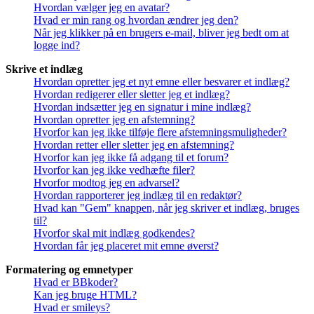
Hvordan vælger jeg en avatar?
Hvad er min rang og hvordan ændrer jeg den?
Når jeg klikker på en brugers e-mail, bliver jeg bedt om at
logge ind?
Skrive et indlæg
Hvordan opretter jeg et nyt emne eller besvarer et indlæg?
Hvordan redigerer eller sletter jeg et indlæg?
Hvordan indsætter jeg en signatur i mine indlæg?
Hvordan opretter jeg en afstemning?
Hvorfor kan jeg ikke tilføje flere afstemningsmuligheder?
Hvordan retter eller sletter jeg en afstemning?
Hvorfor kan jeg ikke få adgang til et forum?
Hvorfor kan jeg ikke vedhæfte filer?
Hvorfor modtog jeg en advarsel?
Hvordan rapporterer jeg indlæg til en redaktør?
Hvad kan "Gem" knappen, når jeg skriver et indlæg, bruges
til?
Hvorfor skal mit indlæg godkendes?
Hvordan får jeg placeret mit emne øverst?
Formatering og emnetyper
Hvad er BBkoder?
Kan jeg bruge HTML?
Hvad er smileys?