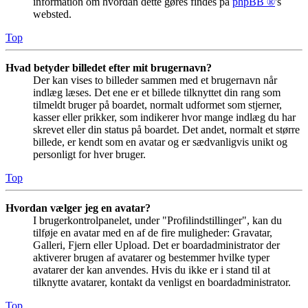
information om hvordan dette gøres findes på
phpBB ®
's
websted.
Top
Hvad betyder billedet efter mit brugernavn?
Der kan vises to billeder sammen med et brugernavn når
indlæg læses. Det ene er et billede tilknyttet din rang som
tilmeldt bruger på boardet, normalt udformet som stjerner,
kasser eller prikker, som indikerer hvor mange indlæg du har
skrevet eller din status på boardet. Det andet, normalt et større
billede, er kendt som en avatar og er sædvanligvis unikt og
personligt for hver bruger.
Top
Hvordan vælger jeg en avatar?
I brugerkontrolpanelet, under "Profilindstillinger", kan du
tilføje en avatar med en af de fire muligheder: Gravatar,
Galleri, Fjern eller Upload. Det er boardadministrator der
aktiverer brugen af avatarer og bestemmer hvilke typer
avatarer der kan anvendes. Hvis du ikke er i stand til at
tilknytte avatarer, kontakt da venligst en boardadministrator.
Top