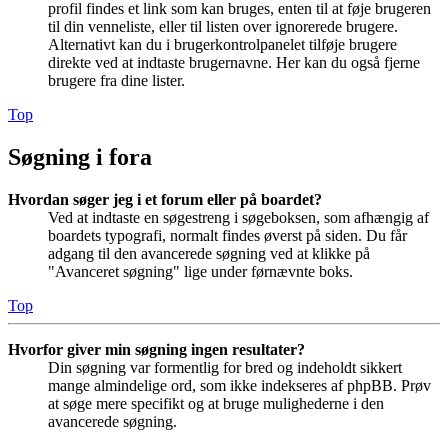
profil findes et link som kan bruges, enten til at føje brugeren
til din venneliste, eller til listen over ignorerede brugere.
Alternativt kan du i brugerkontrolpanelet tilføje brugere
direkte ved at indtaste brugernavne. Her kan du også fjerne
brugere fra dine lister.
Top
Søgning i fora
Hvordan søger jeg i et forum eller på boardet?
Ved at indtaste en søgestreng i søgeboksen, som afhængig af
boardets typografi, normalt findes øverst på siden. Du får
adgang til den avancerede søgning ved at klikke på
"Avanceret søgning" lige under førnævnte boks.
Top
Hvorfor giver min søgning ingen resultater?
Din søgning var formentlig for bred og indeholdt sikkert
mange almindelige ord, som ikke indekseres af phpBB. Prøv
at søge mere specifikt og at bruge mulighederne i den
avancerede søgning.