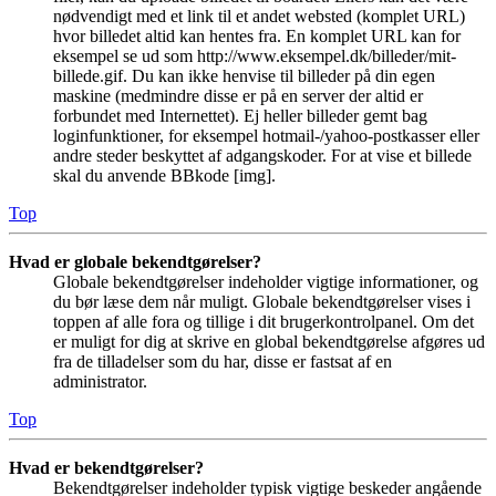
nødvendigt med et link til et andet websted (komplet URL)
hvor billedet altid kan hentes fra. En komplet URL kan for
eksempel se ud som http://www.eksempel.dk/billeder/mit-
billede.gif. Du kan ikke henvise til billeder på din egen
maskine (medmindre disse er på en server der altid er
forbundet med Internettet). Ej heller billeder gemt bag
loginfunktioner, for eksempel hotmail-/yahoo-postkasser eller
andre steder beskyttet af adgangskoder. For at vise et billede
skal du anvende BBkode [img].
Top
Hvad er globale bekendtgørelser?
Globale bekendtgørelser indeholder vigtige informationer, og
du bør læse dem når muligt. Globale bekendtgørelser vises i
toppen af alle fora og tillige i dit brugerkontrolpanel. Om det
er muligt for dig at skrive en global bekendtgørelse afgøres ud
fra de tilladelser som du har, disse er fastsat af en
administrator.
Top
Hvad er bekendtgørelser?
Bekendtgørelser indeholder typisk vigtige beskeder angående