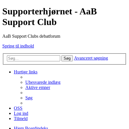
Supporterhjørnet - AaB
Support Club
AaB Support Clubs debatforum
Spring til indhold
Avanceret søgning
Søg
Hurtige links
Ubesvarede indlæg
Aktive emner
Søg
OSS
Log ind
Tilmeld
Hjem
Boardindeks