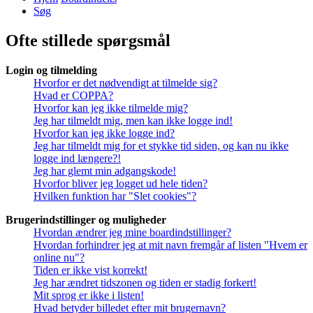
Søg
Ofte stillede spørgsmål
Login og tilmelding
Hvorfor er det nødvendigt at tilmelde sig?
Hvad er COPPA?
Hvorfor kan jeg ikke tilmelde mig?
Jeg har tilmeldt mig, men kan ikke logge ind!
Hvorfor kan jeg ikke logge ind?
Jeg har tilmeldt mig for et stykke tid siden, og kan nu ikke
logge ind længere?!
Jeg har glemt min adgangskode!
Hvorfor bliver jeg logget ud hele tiden?
Hvilken funktion har "Slet cookies"?
Brugerindstillinger og muligheder
Hvordan ændrer jeg mine boardindstillinger?
Hvordan forhindrer jeg at mit navn fremgår af listen "Hvem er
online nu"?
Tiden er ikke vist korrekt!
Jeg har ændret tidszonen og tiden er stadig forkert!
Mit sprog er ikke i listen!
Hvad betyder billedet efter mit brugernavn?