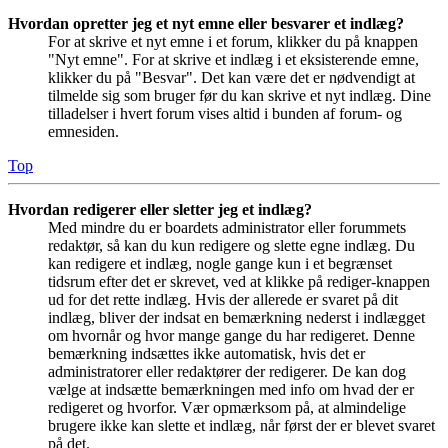
Hvordan opretter jeg et nyt emne eller besvarer et indlæg?
For at skrive et nyt emne i et forum, klikker du på knappen
"Nyt emne". For at skrive et indlæg i et eksisterende emne,
klikker du på "Besvar". Det kan være det er nødvendigt at
tilmelde sig som bruger før du kan skrive et nyt indlæg. Dine
tilladelser i hvert forum vises altid i bunden af forum- og
emnesiden.
Top
Hvordan redigerer eller sletter jeg et indlæg?
Med mindre du er boardets administrator eller forummets
redaktør, så kan du kun redigere og slette egne indlæg. Du
kan redigere et indlæg, nogle gange kun i et begrænset
tidsrum efter det er skrevet, ved at klikke på rediger-knappen
ud for det rette indlæg. Hvis der allerede er svaret på dit
indlæg, bliver der indsat en bemærkning nederst i indlægget
om hvornår og hvor mange gange du har redigeret. Denne
bemærkning indsættes ikke automatisk, hvis det er
administratorer eller redaktører der redigerer. De kan dog
vælge at indsætte bemærkningen med info om hvad der er
redigeret og hvorfor. Vær opmærksom på, at almindelige
brugere ikke kan slette et indlæg, når først der er blevet svaret
på det.