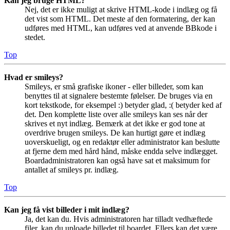
Kan jeg bruge HTML?
Nej, det er ikke muligt at skrive HTML-kode i indlæg og få
det vist som HTML. Det meste af den formatering, der kan
udføres med HTML, kan udføres ved at anvende BBkode i
stedet.
Top
Hvad er smileys?
Smileys, er små grafiske ikoner - eller billeder, som kan
benyttes til at signalere bestemte følelser. De bruges via en
kort tekstkode, for eksempel :) betyder glad, :( betyder ked af
det. Den komplette liste over alle smileys kan ses når der
skrives et nyt indlæg. Bemærk at det ikke er god tone at
overdrive brugen smileys. De kan hurtigt gøre et indlæg
uoverskueligt, og en redaktør eller administrator kan beslutte
at fjerne dem med hård hånd, måske endda selve indlægget.
Boardadministratoren kan også have sat et maksimum for
antallet af smileys pr. indlæg.
Top
Kan jeg få vist billeder i mit indlæg?
Ja, det kan du. Hvis administratoren har tilladt vedhæftede
filer, kan du uploade billedet til boardet. Ellers kan det være