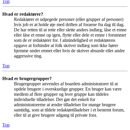
Top
Hvad er redaktører?
Redaktører er udpegede personer (eller grupper af personer)
hvis job er at holde øje med driften af foraene fra dag til dag.
De har retten til at rette eller slette andres indlæg, låse et emne
eller låse et emne op igen, flytte eller dele et emne i forummet
som de er redaktører for. I almindelighed er redaktørens
opgave at forhindre at folk skriver indlæg som ikke hører
hjemme under emnet eller hvis de skriver absurde eller andre
aggressive ting.
Top
Hvad er brugergrupper?
Brugergrupper anvendes af boardets administratorer til at
opdele brugere i overskuelige grupper. En bruger kan være
medlem af flere grupper og hver gruppe kan tildeles
individuelle tilladelser. Det gør det enkelt for
administratorerne at ændre tilladelser for mange brugere
samtidig, som at tildele redaktørtilladelser i et bestemt forum,
eller til at give brugere adgang til private fora.
Top