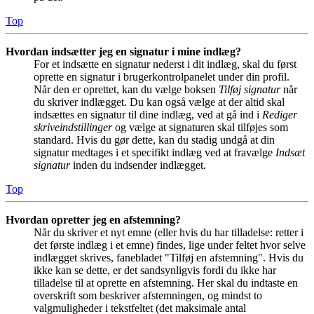
Top
Hvordan indsætter jeg en signatur i mine indlæg?
For et indsætte en signatur nederst i dit indlæg, skal du først
oprette en signatur i brugerkontrolpanelet under din profil.
Når den er oprettet, kan du vælge boksen
Tilføj signatur
når
du skriver indlægget. Du kan også vælge at der altid skal
indsættes en signatur til dine indlæg, ved at gå ind i
Rediger
skriveindstillinger
og vælge at signaturen skal tilføjes som
standard. Hvis du gør dette, kan du stadig undgå at din
signatur medtages i et specifikt indlæg ved at fravælge
Indsæt
signatur
inden du indsender indlægget.
Top
Hvordan opretter jeg en afstemning?
Når du skriver et nyt emne (eller hvis du har tilladelse: retter i
det første indlæg i et emne) findes, lige under feltet hvor selve
indlægget skrives, fanebladet "Tilføj en afstemning". Hvis du
ikke kan se dette, er det sandsynligvis fordi du ikke har
tilladelse til at oprette en afstemning. Her skal du indtaste en
overskrift som beskriver afstemningen, og mindst to
valgmuligheder i tekstfeltet (det maksimale antal