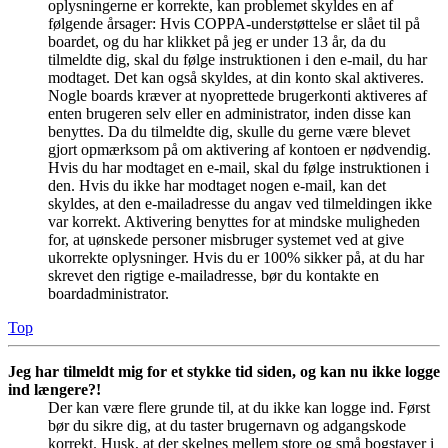
oplysningerne er korrekte, kan problemet skyldes en af
følgende årsager: Hvis COPPA-understøttelse er slået til på
boardet, og du har klikket på jeg er under 13 år, da du
tilmeldte dig, skal du følge instruktionen i den e-mail, du har
modtaget. Det kan også skyldes, at din konto skal aktiveres.
Nogle boards kræver at nyoprettede brugerkonti aktiveres af
enten brugeren selv eller en administrator, inden disse kan
benyttes. Da du tilmeldte dig, skulle du gerne være blevet
gjort opmærksom på om aktivering af kontoen er nødvendig.
Hvis du har modtaget en e-mail, skal du følge instruktionen i
den. Hvis du ikke har modtaget nogen e-mail, kan det
skyldes, at den e-mailadresse du angav ved tilmeldingen ikke
var korrekt. Aktivering benyttes for at mindske muligheden
for, at uønskede personer misbruger systemet ved at give
ukorrekte oplysninger. Hvis du er 100% sikker på, at du har
skrevet den rigtige e-mailadresse, bør du kontakte en
boardadministrator.
Top
Jeg har tilmeldt mig for et stykke tid siden, og kan nu ikke logge
ind længere?!
Der kan være flere grunde til, at du ikke kan logge ind. Først
bør du sikre dig, at du taster brugernavn og adgangskode
korrekt. Husk, at der skelnes mellem store og små bogstaver i