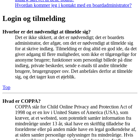
Hvordan kommer jeg i kontakt med en boardadministrator?
Login og tilmelding
Hvorfor er det nødvendigt at tilmelde sig?
Det er ikke sikkert, at det er nødvendigt; det er boardets
administrator, der afgør, om det er nødvendigt at tilmelde sig
for at skrive indlæg. Tilmelding er dog altid en god ide, da det
giver adgang til flere muligheder, som ikke er tilgængelige for
anonyme brugere; funktioner som personligt billede på dine
indlæg, private beskeder, sende e-mails til andre tilmeldte
brugere, brugergrupper osv. Det anbefales derfor at tilmelde
sig, og det tager kun et øjeblik.
Top
Hvad er COPPA?
COPPA står for Child Online Privacy and Protection Act of
1998 og er en lov i United States of America (USA), som
kræver, at et websted, som potentielt samler information fra
mindreårige under 13 år, skal have en skriftlig tilladelse fra
forældrene eller på anden måde have en legal godkendelse af,
at siden samler personlige oplysninger fra mindreårige. Hvis