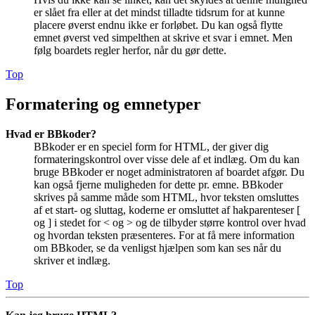
er slået fra eller at det mindst tilladte tidsrum for at kunne
placere øverst endnu ikke er forløbet. Du kan også flytte
emnet øverst ved simpelthen at skrive et svar i emnet. Men
følg boardets regler herfor, når du gør dette.
Top
Formatering og emnetyper
Hvad er BBkoder?
BBkoder er en speciel form for HTML, der giver dig
formateringskontrol over visse dele af et indlæg. Om du kan
bruge BBkoder er noget administratoren af boardet afgør. Du
kan også fjerne muligheden for dette pr. emne. BBkoder
skrives på samme måde som HTML, hvor teksten omsluttes
af et start- og sluttag, koderne er omsluttet af hakparenteser [
og ] i stedet for < og > og de tilbyder større kontrol over hvad
og hvordan teksten præsenteres. For at få mere information
om BBkoder, se da venligst hjælpen som kan ses når du
skriver et indlæg.
Top