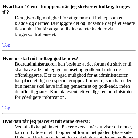
Hvad kan "Gem" knappen, når jeg skriver et indlæg, bruges
til?
Den giver dig mulighed for at gemme dit indlæg som en
kladde og dermed færdiggøre det og indsende det på et senere
tidspunkt. Du får adgang til dine gemte kladder via
brugerkontrolpanelet.
Top
Hvorfor skal mit indlæg godkendes?
Boardadministratoren kan beslutte at det forum du skriver til,
skal have alle indlæg gennemset og godkendt inden de
offentliggøres. Der er også mulighed for at administratoren
har placeret dig i en speciel gruppe af brugere, som han eller
hun mener skal have indlæg gennemset og godkendt, inden
de offentliggøres. Kontakt eventuelt venligst en administrator
for yderligere information.
Top
Hvordan får jeg placeret mit emne øverst?
Ved at klikke på linket "Placer øverst" når du viser dit emne,
kan du flytte emnet til toppen af forummet på den første side.
Hvis du ikke kan se linket, kan det skyldes at denne mulighed