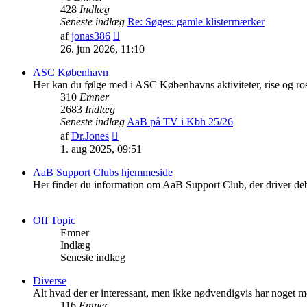
428
Indlæg
Seneste indlæg
Re: Søges: gamle klistermærker
Vis
af
jonas386
det
26. jun 2026, 11:10
seneste
indlæg
ASC København
Her kan du følge med i ASC Københavns aktiviteter, rise og ro
310
Emner
2683
Indlæg
Seneste indlæg
AaB på TV i Kbh 25/26
Vis
af
Dr.Jones
det
1. aug 2025, 09:51
seneste
indlæg
AaB Support Clubs hjemmeside
Her finder du information om AaB Support Club, der driver deb
Off Topic
Emner
Indlæg
Seneste indlæg
Diverse
Alt hvad der er interessant, men ikke nødvendigvis har noget m
116
Emner