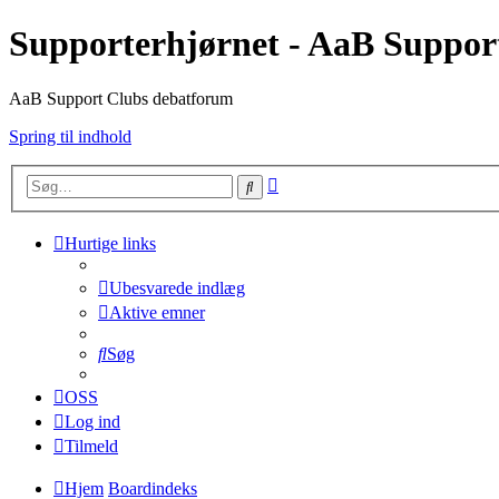
Supporterhjørnet - AaB Suppor
AaB Support Clubs debatforum
Spring til indhold
Avanceret
Søg
søgning
Hurtige links
Ubesvarede indlæg
Aktive emner
Søg
OSS
Log ind
Tilmeld
Hjem
Boardindeks