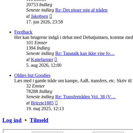
20753
Indlæg
Seneste indlæg
Re: Det pisser mig af tråden
Vis
af
Jakobsen
det
17. jun 2026, 23:58
seneste
indlæg
Feedback
Her kan brugerne indgå i debat med Debatjuntaen, komme med kon
101
Emner
1394
Indlæg
Seneste indlæg
Re: Tapatalk kan ikke vise fo…
Vis
af
Kattefarmer
det
5. aug 2026, 12:00
seneste
indlæg
Oldies but Goodies
Læs med i gamle tråde om kampe, AaB, transfers, etc. Skriv til
32
Emner
78288
Indlæg
Seneste indlæg
Re: Transfertråden Vol. 38 (V…
Vis
af
Brizzie1885
det
19. maj 2025, 12:13
seneste
indlæg
Log ind
•
Tilmeld