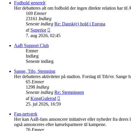
indlæg
Fodbold generelt
Her debatteres alt om fodbold der ingen direkte relation har til
169
Emner
23161
Indlæg
Seneste indlæg
Re: Dansk(e) hold i Europa
Vis
af
Superior
det
7. aug 2026, 02:45
seneste
indlæg
AaB Support Club
Emner
Indlæg
Seneste indlæg
Sange, Tifo, Stemning
Her debatteres aktiviteter på stadion. Forslag til Tifo'er. Sange
65
Emner
1298
Indlæg
Seneste indlæg
Re: Stemningen
Vis
af
KongGulerod
det
25. jul 2026, 16:59
seneste
indlæg
Fan-netværk
Her kan AaB-fans annoncere initiativer eller nyheder fra dere
også annonceres efter kørselspartnere til kampene.
76
Emner