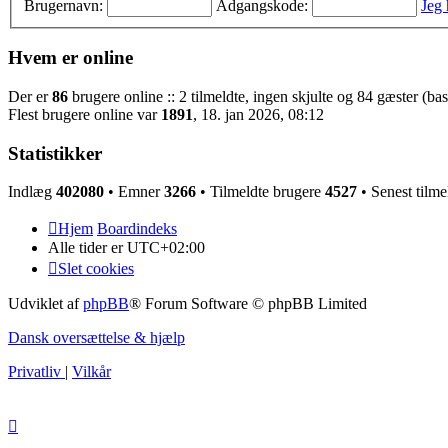
Brugernavn:
Adgangskode:
Jeg
Hvem er online
Der er
86
brugere online :: 2 tilmeldte, ingen skjulte og 84 gæster (bas
Flest brugere online var
1891
, 18. jan 2026, 08:12
Statistikker
Indlæg
402080
• Emner
3266
• Tilmeldte brugere
4527
• Senest tilme
Hjem
Boardindeks
Alle tider er
UTC+02:00
Slet cookies
Udviklet af
phpBB
® Forum Software © phpBB Limited
Dansk oversættelse & hjælp
Privatliv
|
Vilkår