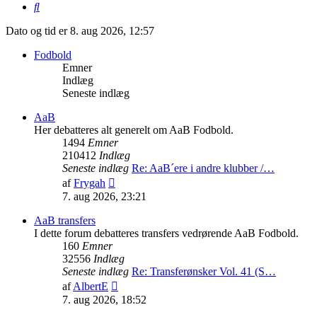
Søg
Dato og tid er 8. aug 2026, 12:57
Fodbold
Emner
Indlæg
Seneste indlæg
AaB
Her debatteres alt generelt om AaB Fodbold.
1494
Emner
210412
Indlæg
Seneste indlæg
Re: AaB´ere i andre klubber /…
Vis
af
Frygah
det
7. aug 2026, 23:21
seneste
indlæg
AaB transfers
I dette forum debatteres transfers vedrørende AaB Fodbold.
160
Emner
32556
Indlæg
Seneste indlæg
Re: Transferønsker Vol. 41 (S…
Vis
af
AlbertE
det
7. aug 2026, 18:52
seneste