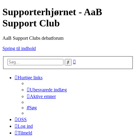
Supporterhjørnet - AaB
Support Club
AaB Support Clubs debatforum
Spring til indhold
Avanceret
Søg
søgning
Hurtige links
Ubesvarede indlæg
Aktive emner
Søg
OSS
Log ind
Tilmeld