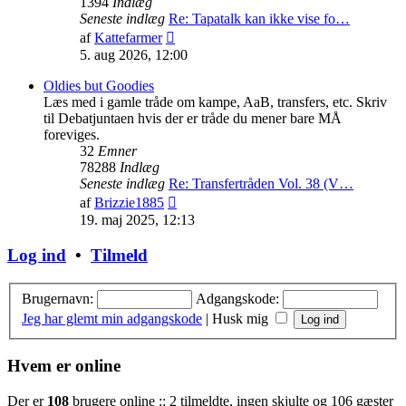
1394
Indlæg
Seneste indlæg
Re: Tapatalk kan ikke vise fo…
Vis
af
Kattefarmer
det
5. aug 2026, 12:00
seneste
indlæg
Oldies but Goodies
Læs med i gamle tråde om kampe, AaB, transfers, etc. Skriv
til Debatjuntaen hvis der er tråde du mener bare MÅ
foreviges.
32
Emner
78288
Indlæg
Seneste indlæg
Re: Transfertråden Vol. 38 (V…
Vis
af
Brizzie1885
det
19. maj 2025, 12:13
seneste
indlæg
Log ind
•
Tilmeld
Brugernavn:
Adgangskode:
Jeg har glemt min adgangskode
|
Husk mig
Hvem er online
Der er
108
brugere online :: 2 tilmeldte, ingen skjulte og 106 gæster