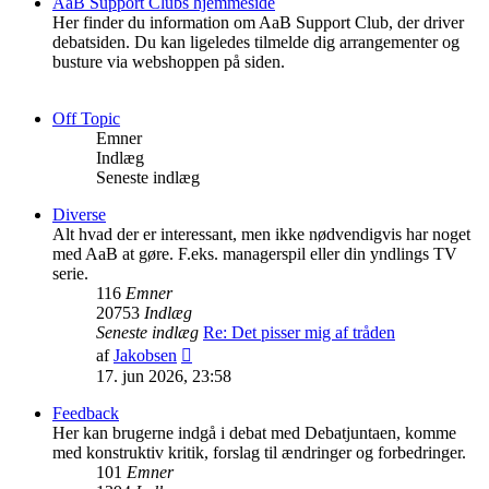
AaB Support Clubs hjemmeside
Her finder du information om AaB Support Club, der driver
debatsiden. Du kan ligeledes tilmelde dig arrangementer og
busture via webshoppen på siden.
Off Topic
Emner
Indlæg
Seneste indlæg
Diverse
Alt hvad der er interessant, men ikke nødvendigvis har noget
med AaB at gøre. F.eks. managerspil eller din yndlings TV
serie.
116
Emner
20753
Indlæg
Seneste indlæg
Re: Det pisser mig af tråden
Vis
af
Jakobsen
det
17. jun 2026, 23:58
seneste
indlæg
Feedback
Her kan brugerne indgå i debat med Debatjuntaen, komme
med konstruktiv kritik, forslag til ændringer og forbedringer.
101
Emner