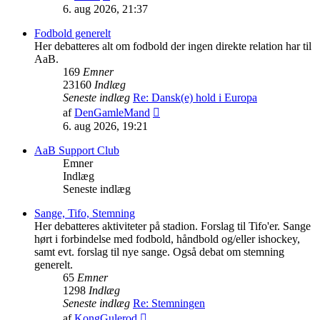
det
6. aug 2026, 21:37
seneste
indlæg
Fodbold generelt
Her debatteres alt om fodbold der ingen direkte relation har til
AaB.
169
Emner
23160
Indlæg
Seneste indlæg
Re: Dansk(e) hold i Europa
Vis
af
DenGamleMand
det
6. aug 2026, 19:21
seneste
indlæg
AaB Support Club
Emner
Indlæg
Seneste indlæg
Sange, Tifo, Stemning
Her debatteres aktiviteter på stadion. Forslag til Tifo'er. Sange
hørt i forbindelse med fodbold, håndbold og/eller ishockey,
samt evt. forslag til nye sange. Også debat om stemning
generelt.
65
Emner
1298
Indlæg
Seneste indlæg
Re: Stemningen
Vis
af
KongGulerod