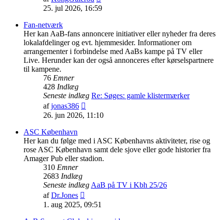
det
25. jul 2026, 16:59
seneste
indlæg
Fan-netværk
Her kan AaB-fans annoncere initiativer eller nyheder fra deres
lokalafdelinger og evt. hjemmesider. Informationer om
arrangementer i forbindelse med AaBs kampe på TV eller
Live. Herunder kan der også annonceres efter kørselspartnere
til kampene.
76
Emner
428
Indlæg
Seneste indlæg
Re: Søges: gamle klistermærker
Vis
af
jonas386
det
26. jun 2026, 11:10
seneste
indlæg
ASC København
Her kan du følge med i ASC Københavns aktiviteter, rise og
rose ASC København samt dele sjove eller gode historier fra
Amager Pub eller stadion.
310
Emner
2683
Indlæg
Seneste indlæg
AaB på TV i Kbh 25/26
Vis
af
Dr.Jones
det
1. aug 2025, 09:51
seneste
indlæg