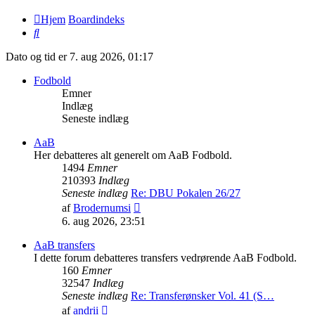
Hjem
Boardindeks
Søg
Dato og tid er 7. aug 2026, 01:17
Fodbold
Emner
Indlæg
Seneste indlæg
AaB
Her debatteres alt generelt om AaB Fodbold.
1494
Emner
210393
Indlæg
Seneste indlæg
Re: DBU Pokalen 26/27
Vis
af
Brodernumsi
det
6. aug 2026, 23:51
seneste
indlæg
AaB transfers
I dette forum debatteres transfers vedrørende AaB Fodbold.
160
Emner
32547
Indlæg
Seneste indlæg
Re: Transferønsker Vol. 41 (S…
Vis
af
andrii