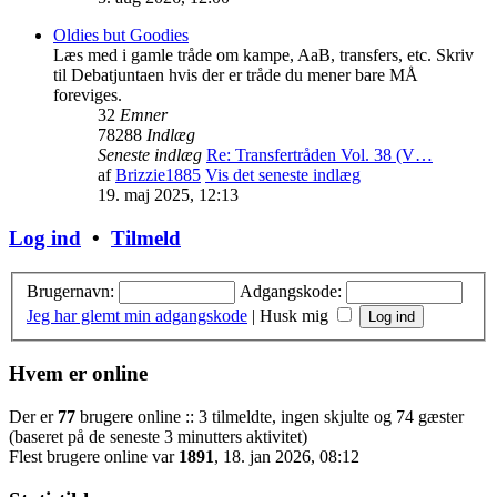
Oldies but Goodies
Læs med i gamle tråde om kampe, AaB, transfers, etc. Skriv
til Debatjuntaen hvis der er tråde du mener bare MÅ
foreviges.
32
Emner
78288
Indlæg
Seneste indlæg
Re: Transfertråden Vol. 38 (V…
af
Brizzie1885
Vis det seneste indlæg
19. maj 2025, 12:13
Log ind
•
Tilmeld
Brugernavn:
Adgangskode:
Jeg har glemt min adgangskode
|
Husk mig
Hvem er online
Der er
77
brugere online :: 3 tilmeldte, ingen skjulte og 74 gæster
(baseret på de seneste 3 minutters aktivitet)
Flest brugere online var
1891
, 18. jan 2026, 08:12