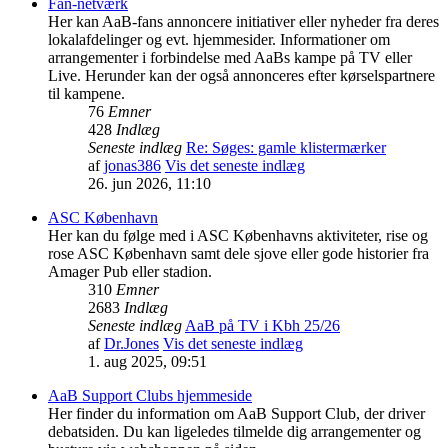
Fan-netværk
Her kan AaB-fans annoncere initiativer eller nyheder fra deres
lokalafdelinger og evt. hjemmesider. Informationer om
arrangementer i forbindelse med AaBs kampe på TV eller
Live. Herunder kan der også annonceres efter kørselspartnere
til kampene.
76
Emner
428
Indlæg
Seneste indlæg
Re: Søges: gamle klistermærker
af
jonas386
Vis det seneste indlæg
26. jun 2026, 11:10
ASC København
Her kan du følge med i ASC Københavns aktiviteter, rise og
rose ASC København samt dele sjove eller gode historier fra
Amager Pub eller stadion.
310
Emner
2683
Indlæg
Seneste indlæg
AaB på TV i Kbh 25/26
af
Dr.Jones
Vis det seneste indlæg
1. aug 2025, 09:51
AaB Support Clubs hjemmeside
Her finder du information om AaB Support Club, der driver
debatsiden. Du kan ligeledes tilmelde dig arrangementer og