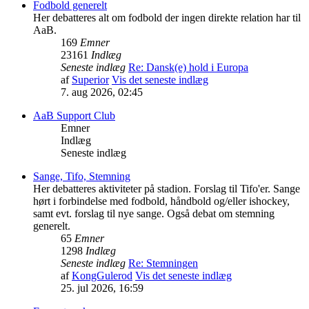
Fodbold generelt
Her debatteres alt om fodbold der ingen direkte relation har til
AaB.
169
Emner
23161
Indlæg
Seneste indlæg
Re: Dansk(e) hold i Europa
af
Superior
Vis det seneste indlæg
7. aug 2026, 02:45
AaB Support Club
Emner
Indlæg
Seneste indlæg
Sange, Tifo, Stemning
Her debatteres aktiviteter på stadion. Forslag til Tifo'er. Sange
hørt i forbindelse med fodbold, håndbold og/eller ishockey,
samt evt. forslag til nye sange. Også debat om stemning
generelt.
65
Emner
1298
Indlæg
Seneste indlæg
Re: Stemningen
af
KongGulerod
Vis det seneste indlæg
25. jul 2026, 16:59