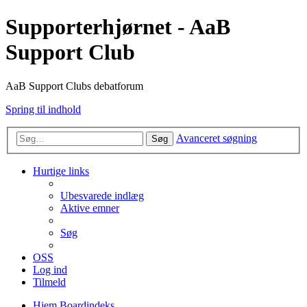
Supporterhjørnet - AaB
Support Club
AaB Support Clubs debatforum
Spring til indhold
Avanceret søgning
Søg
Hurtige links
Ubesvarede indlæg
Aktive emner
Søg
OSS
Log ind
Tilmeld
Hjem
Boardindeks