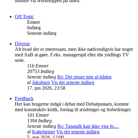
busture via webshoppen på siden.
Off Topic
Emner
Indlæg
Seneste indlæg
Diverse
Alt hvad der er interessant, men ikke nødvendigvis har noget
med AaB at gøre. F.eks. managerspil eller din yndlings TV
serie.
116
Emner
20753
Indlæg
Seneste indlæg
Re: Det pisser mig af tråden
af
Jakobsen
Vis det seneste indlæg
17. jun 2026, 23:58
Feedback
Her kan brugerne indgå i debat med Debatjuntaen, komme
med konstruktiv kritik, forslag til ændringer og forbedringer.
101
Emner
1394
Indlæg
Seneste indlæg
Re: Tapatalk kan ikke vise fo…
af
Kattefarmer
Vis det seneste indlæg
5. aug 2026, 12:00