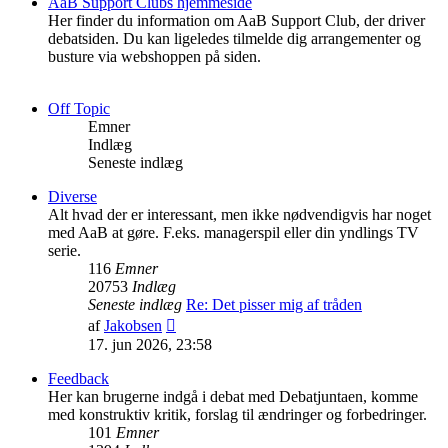
AaB Support Clubs hjemmeside
Her finder du information om AaB Support Club, der driver
debatsiden. Du kan ligeledes tilmelde dig arrangementer og
busture via webshoppen på siden.
Off Topic
Emner
Indlæg
Seneste indlæg
Diverse
Alt hvad der er interessant, men ikke nødvendigvis har noget
med AaB at gøre. F.eks. managerspil eller din yndlings TV
serie.
116
Emner
20753
Indlæg
Seneste indlæg
Re: Det pisser mig af tråden
Vis
af
Jakobsen
det
17. jun 2026, 23:58
seneste
indlæg
Feedback
Her kan brugerne indgå i debat med Debatjuntaen, komme
med konstruktiv kritik, forslag til ændringer og forbedringer.
101
Emner