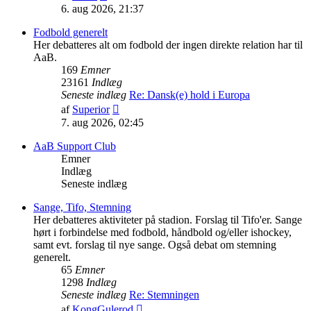
det
6. aug 2026, 21:37
seneste
indlæg
Fodbold generelt
Her debatteres alt om fodbold der ingen direkte relation har til
AaB.
169
Emner
23161
Indlæg
Seneste indlæg
Re: Dansk(e) hold i Europa
Vis
af
Superior
det
7. aug 2026, 02:45
seneste
indlæg
AaB Support Club
Emner
Indlæg
Seneste indlæg
Sange, Tifo, Stemning
Her debatteres aktiviteter på stadion. Forslag til Tifo'er. Sange
hørt i forbindelse med fodbold, håndbold og/eller ishockey,
samt evt. forslag til nye sange. Også debat om stemning
generelt.
65
Emner
1298
Indlæg
Seneste indlæg
Re: Stemningen
Vis
af
KongGulerod