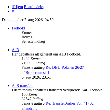
Hjem
Boardindeks
Søg
Dato og tid er 7. aug 2026, 04:59
Fodbold
Emner
Indlæg
Seneste indlæg
AaB
Her debatteres alt generelt om AaB Fodbold.
1494
Emner
210393
Indlæg
Seneste indlæg
Re: DBU Pokalen 26/27
Vis
af
Brodernumsi
det
6. aug 2026, 23:51
seneste
indlæg
AaB transfers
I dette forum debatteres transfers vedrørende AaB Fodbold.
160
Emner
32547
Indlæg
Seneste indlæg
Re: Transferønsker Vol. 41 (S…
Vis
af
andrii