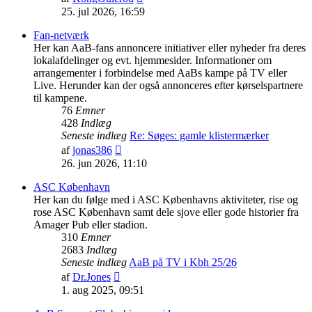
det
25. jul 2026, 16:59
seneste
indlæg
Fan-netværk
Her kan AaB-fans annoncere initiativer eller nyheder fra deres
lokalafdelinger og evt. hjemmesider. Informationer om
arrangementer i forbindelse med AaBs kampe på TV eller
Live. Herunder kan der også annonceres efter kørselspartnere
til kampene.
76
Emner
428
Indlæg
Seneste indlæg
Re: Søges: gamle klistermærker
Vis
af
jonas386
det
26. jun 2026, 11:10
seneste
indlæg
ASC København
Her kan du følge med i ASC Københavns aktiviteter, rise og
rose ASC København samt dele sjove eller gode historier fra
Amager Pub eller stadion.
310
Emner
2683
Indlæg
Seneste indlæg
AaB på TV i Kbh 25/26
Vis
af
Dr.Jones
det
1. aug 2025, 09:51
seneste
indlæg