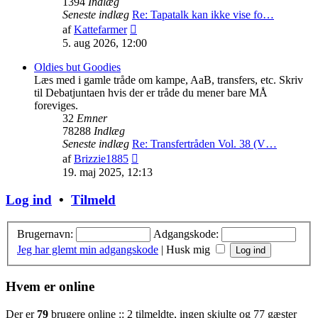
1394
Indlæg
Seneste indlæg
Re: Tapatalk kan ikke vise fo…
Vis
af
Kattefarmer
det
5. aug 2026, 12:00
seneste
indlæg
Oldies but Goodies
Læs med i gamle tråde om kampe, AaB, transfers, etc. Skriv
til Debatjuntaen hvis der er tråde du mener bare MÅ
foreviges.
32
Emner
78288
Indlæg
Seneste indlæg
Re: Transfertråden Vol. 38 (V…
Vis
af
Brizzie1885
det
19. maj 2025, 12:13
seneste
indlæg
Log ind
•
Tilmeld
Brugernavn:
Adgangskode:
Jeg har glemt min adgangskode
|
Husk mig
Hvem er online
Der er
79
brugere online :: 2 tilmeldte, ingen skjulte og 77 gæster