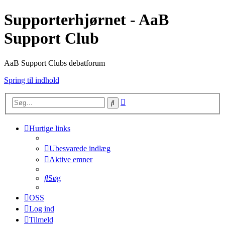
Supporterhjørnet - AaB
Support Club
AaB Support Clubs debatforum
Spring til indhold
Avanceret
Søg
søgning
Hurtige links
Ubesvarede indlæg
Aktive emner
Søg
OSS
Log ind
Tilmeld