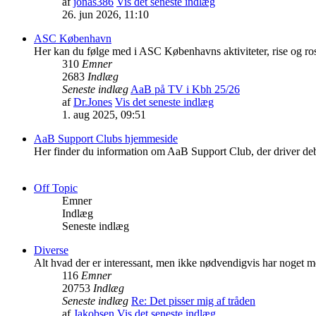
af
jonas386
Vis det seneste indlæg
26. jun 2026, 11:10
ASC København
Her kan du følge med i ASC Københavns aktiviteter, rise og ro
310
Emner
2683
Indlæg
Seneste indlæg
AaB på TV i Kbh 25/26
af
Dr.Jones
Vis det seneste indlæg
1. aug 2025, 09:51
AaB Support Clubs hjemmeside
Her finder du information om AaB Support Club, der driver deb
Off Topic
Emner
Indlæg
Seneste indlæg
Diverse
Alt hvad der er interessant, men ikke nødvendigvis har noget m
116
Emner
20753
Indlæg
Seneste indlæg
Re: Det pisser mig af tråden
af
Jakobsen
Vis det seneste indlæg