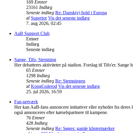
169
Emner
23161
Indlæg
Seneste indlæg
Re: Dansk(e) hold i Europa
af
Superior
Vis det seneste indlæg
7. aug 2026, 02:45
AaB Support Club
Emner
Indlæg
Seneste indlæg
Sange, Tifo, Stemning
Her debatteres aktiviteter på stadion. Forslag til Tifo'er. Sange
65
Emner
1298
Indlæg
Seneste indlæg
Re: Stemningen
af
KongGulerod
Vis det seneste indlæg
25. jul 2026, 16:59
Fan-netværk
Her kan AaB-fans annoncere initiativer eller nyheder fra dere
også annonceres efter kørselspartnere til kampene.
76
Emner
428
Indlæg
Seneste indlæg
Re: Søges: gamle klistermærker