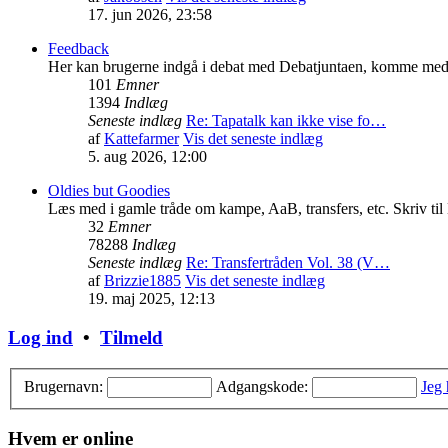
17. jun 2026, 23:58
Feedback
Her kan brugerne indgå i debat med Debatjuntaen, komme med kon
101
Emner
1394
Indlæg
Seneste indlæg
Re: Tapatalk kan ikke vise fo…
af
Kattefarmer
Vis det seneste indlæg
5. aug 2026, 12:00
Oldies but Goodies
Læs med i gamle tråde om kampe, AaB, transfers, etc. Skriv til
32
Emner
78288
Indlæg
Seneste indlæg
Re: Transfertråden Vol. 38 (V…
af
Brizzie1885
Vis det seneste indlæg
19. maj 2025, 12:13
Log ind
•
Tilmeld
Brugernavn:
Adgangskode:
Jeg
Hvem er online