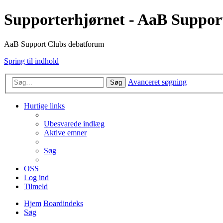
Supporterhjørnet - AaB Suppor
AaB Support Clubs debatforum
Spring til indhold
Avanceret søgning
Søg
Hurtige links
Ubesvarede indlæg
Aktive emner
Søg
OSS
Log ind
Tilmeld
Hjem
Boardindeks
Søg