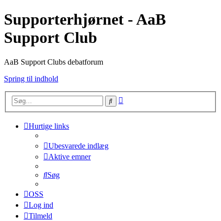
Supporterhjørnet - AaB
Support Club
AaB Support Clubs debatforum
Spring til indhold
Avanceret
Søg
søgning
Hurtige links
Ubesvarede indlæg
Aktive emner
Søg
OSS
Log ind
Tilmeld