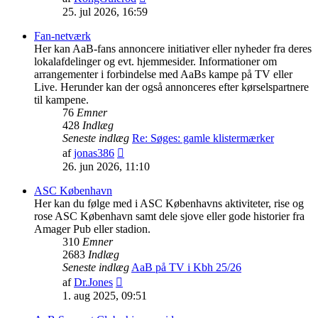
det
25. jul 2026, 16:59
seneste
indlæg
Fan-netværk
Her kan AaB-fans annoncere initiativer eller nyheder fra deres
lokalafdelinger og evt. hjemmesider. Informationer om
arrangementer i forbindelse med AaBs kampe på TV eller
Live. Herunder kan der også annonceres efter kørselspartnere
til kampene.
76
Emner
428
Indlæg
Seneste indlæg
Re: Søges: gamle klistermærker
Vis
af
jonas386
det
26. jun 2026, 11:10
seneste
indlæg
ASC København
Her kan du følge med i ASC Københavns aktiviteter, rise og
rose ASC København samt dele sjove eller gode historier fra
Amager Pub eller stadion.
310
Emner
2683
Indlæg
Seneste indlæg
AaB på TV i Kbh 25/26
Vis
af
Dr.Jones
det
1. aug 2025, 09:51
seneste
indlæg