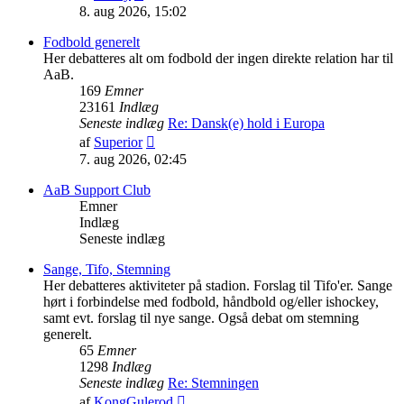
det
8. aug 2026, 15:02
seneste
indlæg
Fodbold generelt
Her debatteres alt om fodbold der ingen direkte relation har til
AaB.
169
Emner
23161
Indlæg
Seneste indlæg
Re: Dansk(e) hold i Europa
Vis
af
Superior
det
7. aug 2026, 02:45
seneste
indlæg
AaB Support Club
Emner
Indlæg
Seneste indlæg
Sange, Tifo, Stemning
Her debatteres aktiviteter på stadion. Forslag til Tifo'er. Sange
hørt i forbindelse med fodbold, håndbold og/eller ishockey,
samt evt. forslag til nye sange. Også debat om stemning
generelt.
65
Emner
1298
Indlæg
Seneste indlæg
Re: Stemningen
Vis
af
KongGulerod