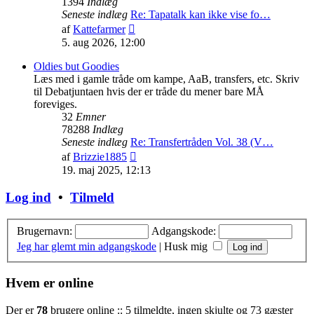
1394
Indlæg
Seneste indlæg
Re: Tapatalk kan ikke vise fo…
Vis
af
Kattefarmer
det
5. aug 2026, 12:00
seneste
indlæg
Oldies but Goodies
Læs med i gamle tråde om kampe, AaB, transfers, etc. Skriv
til Debatjuntaen hvis der er tråde du mener bare MÅ
foreviges.
32
Emner
78288
Indlæg
Seneste indlæg
Re: Transfertråden Vol. 38 (V…
Vis
af
Brizzie1885
det
19. maj 2025, 12:13
seneste
indlæg
Log ind
•
Tilmeld
Brugernavn:
Adgangskode:
Jeg har glemt min adgangskode
|
Husk mig
Hvem er online
Der er
78
brugere online :: 5 tilmeldte, ingen skjulte og 73 gæster