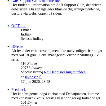
AaB Support Clubs hjemmeside
Her finder du information om AaB Support Club, der driver
debatsiden. Du kan ligeledes tilmelde dig arrangementer og
busture via webshoppen på siden.
Off Topic
Emner
Indlæg
Seneste indlæg
Diverse
Alt hvad der er interessant, men ikke nødvendigvis har noget
med AaB at gøre. F.eks. managerspil eller din yndlings TV
serie.
116
Emner
20753
Indlæg
Seneste indlæg
Re: Det pisser mig af tråden
Vis
af
Jakobsen
det
17. jun 2026, 23:58
seneste
indlæg
Feedback
Her kan brugerne indgå i debat med Debatjuntaen, komme
med konstruktiv kritik, forslag til ændringer og forbedringer.
101
Emner