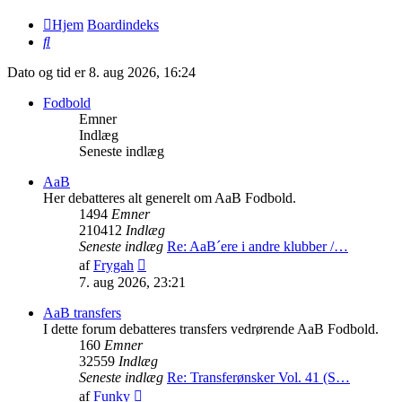
Hjem
Boardindeks
Søg
Dato og tid er 8. aug 2026, 16:24
Fodbold
Emner
Indlæg
Seneste indlæg
AaB
Her debatteres alt generelt om AaB Fodbold.
1494
Emner
210412
Indlæg
Seneste indlæg
Re: AaB´ere i andre klubber /…
Vis
af
Frygah
det
7. aug 2026, 23:21
seneste
indlæg
AaB transfers
I dette forum debatteres transfers vedrørende AaB Fodbold.
160
Emner
32559
Indlæg
Seneste indlæg
Re: Transferønsker Vol. 41 (S…
Vis
af
Funky