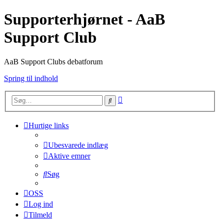
Supporterhjørnet - AaB
Support Club
AaB Support Clubs debatforum
Spring til indhold
Avanceret
Søg
søgning
Hurtige links
Ubesvarede indlæg
Aktive emner
Søg
OSS
Log ind
Tilmeld