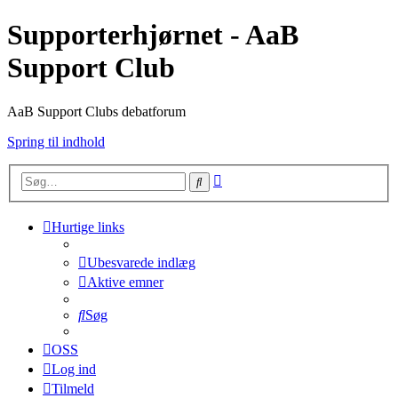
Supporterhjørnet - AaB
Support Club
AaB Support Clubs debatforum
Spring til indhold
Avanceret
Søg
søgning
Hurtige links
Ubesvarede indlæg
Aktive emner
Søg
OSS
Log ind
Tilmeld