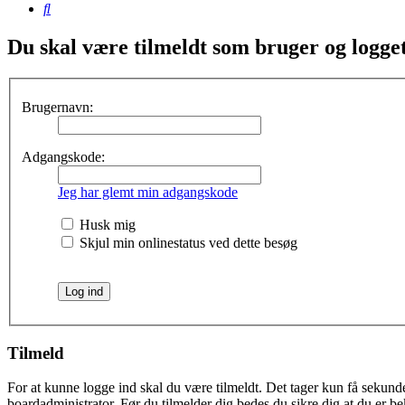
Søg
Du skal være tilmeldt som bruger og logget 
Brugernavn:
Adgangskode:
Jeg har glemt min adgangskode
Husk mig
Skjul min onlinestatus ved dette besøg
Tilmeld
For at kunne logge ind skal du være tilmeldt. Det tager kun få sekunder
boardadministrator. Før du tilmelder dig bedes du sikre dig at du er b