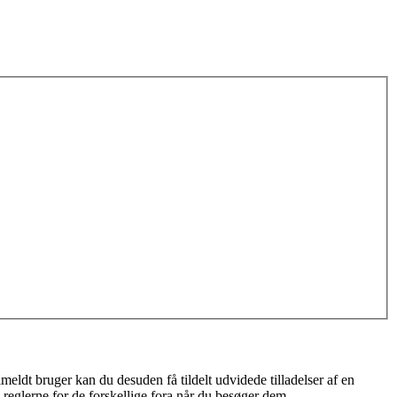
meldt bruger kan du desuden få tildelt udvidede tilladelser af en
 reglerne for de forskellige fora når du besøger dem.