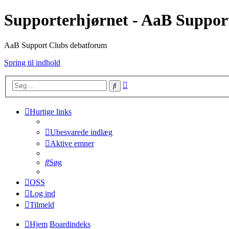
Supporterhjørnet - AaB Suppor
AaB Support Clubs debatforum
Spring til indhold
Avanceret
Søg
søgning
Hurtige links
Ubesvarede indlæg
Aktive emner
Søg
OSS
Log ind
Tilmeld
Hjem
Boardindeks