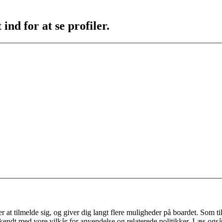
ind for at se profiler.
 at tilmelde sig, og giver dig langt flere muligheder på boardet. Som til
ekendt med vore vilkår for anvendelse og relaterede politikker. Læs også