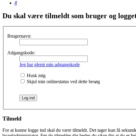
Søg
Du skal være tilmeldt som bruger og logget 
Brugernavn:
Adgangskode:
Jeg har glemt min adgangskode
Husk mig
Skjul min onlinestatus ved dette besøg
Tilmeld
For at kunne logge ind skal du være tilmeldt. Det tager kun få sekunder
boardadministrator. Før du tilmelder dig bedes du sikre dig at du er b