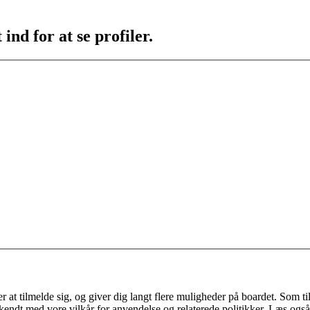
ind for at se profiler.
 at tilmelde sig, og giver dig langt flere muligheder på boardet. Som til
ekendt med vore vilkår for anvendelse og relaterede politikker. Læs også