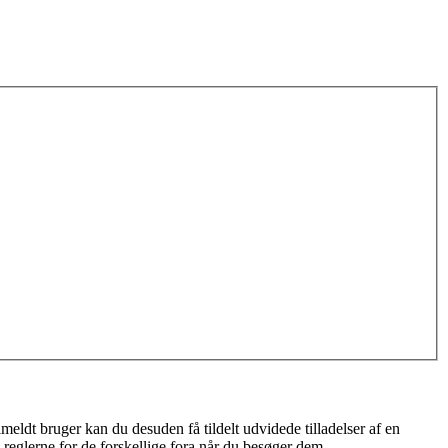
meldt bruger kan du desuden få tildelt udvidede tilladelser af en
 reglerne for de forskellige fora når du besøger dem.