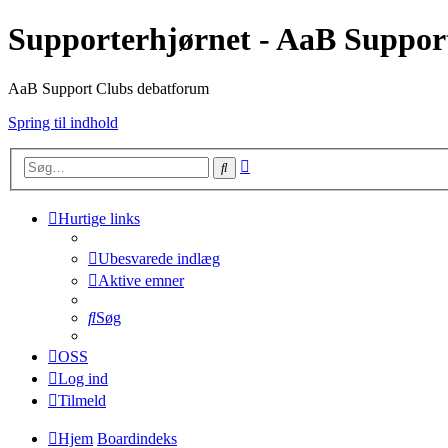
Supporterhjørnet - AaB Suppor
AaB Support Clubs debatforum
Spring til indhold
Avanceret
Søg
søgning
Hurtige links
Ubesvarede indlæg
Aktive emner
Søg
OSS
Log ind
Tilmeld
Hjem
Boardindeks