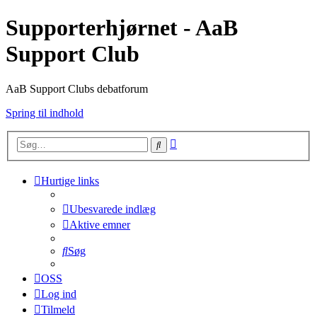
Supporterhjørnet - AaB
Support Club
AaB Support Clubs debatforum
Spring til indhold
Avanceret
Søg
søgning
Hurtige links
Ubesvarede indlæg
Aktive emner
Søg
OSS
Log ind
Tilmeld