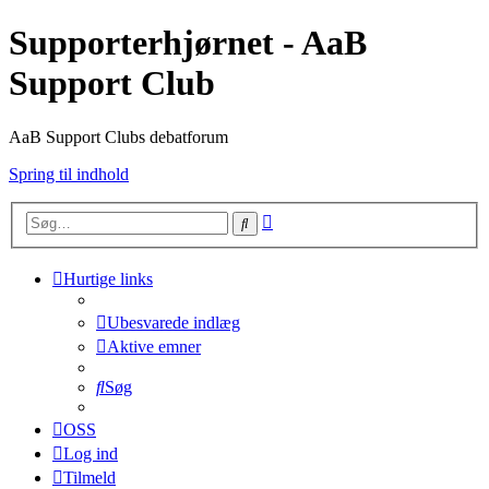
Supporterhjørnet - AaB
Support Club
AaB Support Clubs debatforum
Spring til indhold
Avanceret
Søg
søgning
Hurtige links
Ubesvarede indlæg
Aktive emner
Søg
OSS
Log ind
Tilmeld