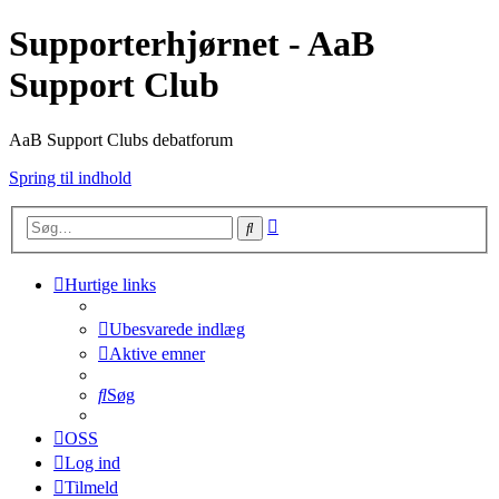
Supporterhjørnet - AaB
Support Club
AaB Support Clubs debatforum
Spring til indhold
Avanceret
Søg
søgning
Hurtige links
Ubesvarede indlæg
Aktive emner
Søg
OSS
Log ind
Tilmeld