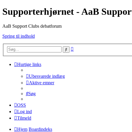
Supporterhjørnet - AaB Suppor
AaB Support Clubs debatforum
Spring til indhold
Avanceret
Søg
søgning
Hurtige links
Ubesvarede indlæg
Aktive emner
Søg
OSS
Log ind
Tilmeld
Hjem
Boardindeks