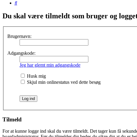
Søg
Du skal være tilmeldt som bruger og logget 
Brugernavn:
Adgangskode:
Jeg har glemt min adgangskode
Husk mig
Skjul min onlinestatus ved dette besøg
Tilmeld
For at kunne logge ind skal du være tilmeldt. Det tager kun få sekunder
boardadministrator. Før du tilmelder dig bedes du sikre dig at du er b