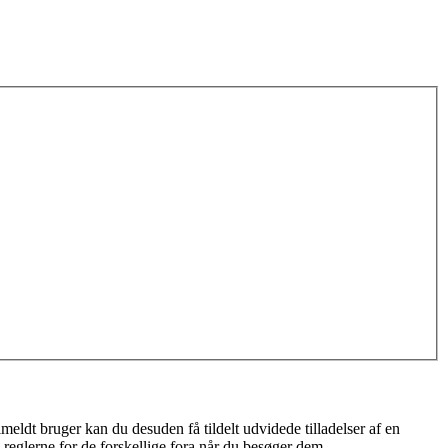
meldt bruger kan du desuden få tildelt udvidede tilladelser af en
 reglerne for de forskellige fora når du besøger dem.