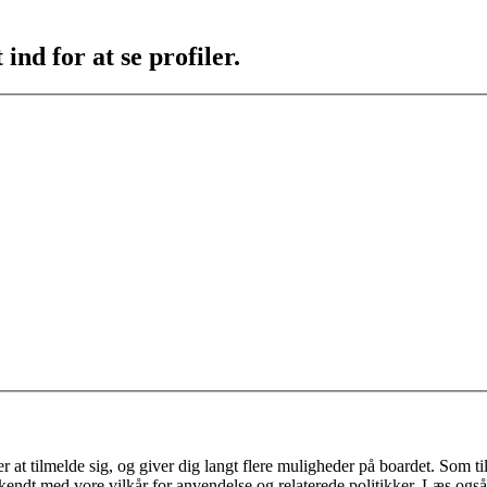
ind for at se profiler.
 at tilmelde sig, og giver dig langt flere muligheder på boardet. Som til
ekendt med vore vilkår for anvendelse og relaterede politikker. Læs også