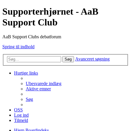
Supporterhjørnet - AaB
Support Club
AaB Support Clubs debatforum
Spring til indhold
Avanceret søgning
Søg
Hurtige links
Ubesvarede indlæg
Aktive emner
Søg
OSS
Log ind
Tilmeld
Hjem
Boardindeks