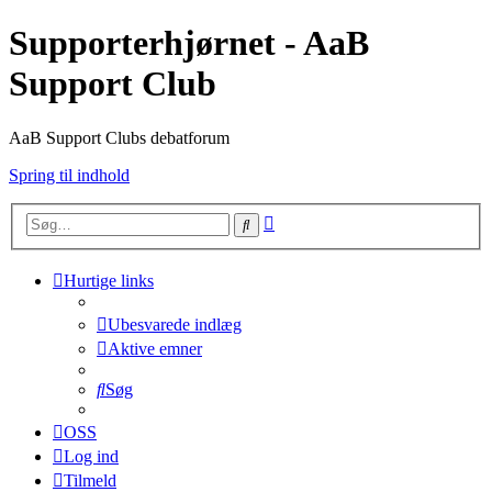
Supporterhjørnet - AaB
Support Club
AaB Support Clubs debatforum
Spring til indhold
Avanceret
Søg
søgning
Hurtige links
Ubesvarede indlæg
Aktive emner
Søg
OSS
Log ind
Tilmeld