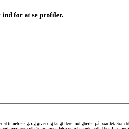
ind for at se profiler.
 at tilmelde sig, og giver dig langt flere muligheder på boardet. Som til
ekendt med vore vilkår for anvendelse og relaterede politikker. Læs også