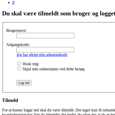
Søg
Du skal være tilmeldt som bruger og logget 
Brugernavn:
Adgangskode:
Jeg har glemt min adgangskode
Husk mig
Skjul min onlinestatus ved dette besøg
Tilmeld
For at kunne logge ind skal du være tilmeldt. Det tager kun få sekunder
boardadministrator. Før du tilmelder dig bedes du sikre dig at du er b