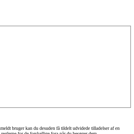
meldt bruger kan du desuden få tildelt udvidede tilladelser af en
 reglerne for de forskellige fora når du besøger dem.