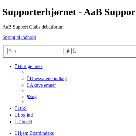
Supporterhjørnet - AaB Suppor
AaB Support Clubs debatforum
Spring til indhold
Avanceret
Søg
søgning
Hurtige links
Ubesvarede indlæg
Aktive emner
Søg
OSS
Log ind
Tilmeld
Hjem
Boardindeks