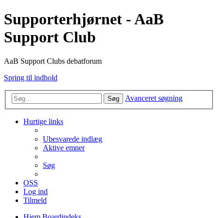
Supporterhjørnet - AaB
Support Club
AaB Support Clubs debatforum
Spring til indhold
Avanceret søgning
Søg
Hurtige links
Ubesvarede indlæg
Aktive emner
Søg
OSS
Log ind
Tilmeld
Hjem
Boardindeks