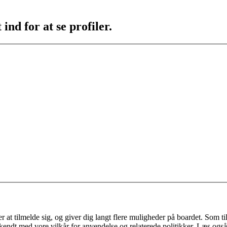
ind for at se profiler.
 at tilmelde sig, og giver dig langt flere muligheder på boardet. Som til
ekendt med vore vilkår for anvendelse og relaterede politikker. Læs også