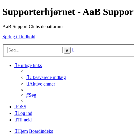
Supporterhjørnet - AaB Suppor
AaB Support Clubs debatforum
Spring til indhold
Avanceret
Søg
søgning
Hurtige links
Ubesvarede indlæg
Aktive emner
Søg
OSS
Log ind
Tilmeld
Hjem
Boardindeks