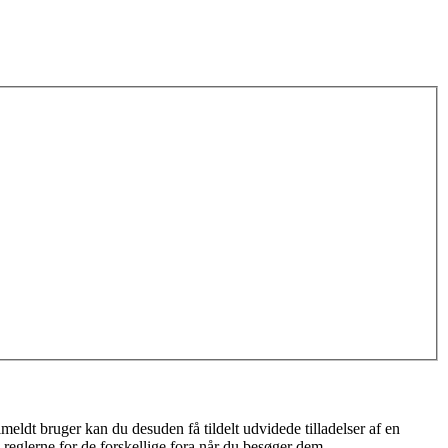
meldt bruger kan du desuden få tildelt udvidede tilladelser af en
 reglerne for de forskellige fora når du besøger dem.