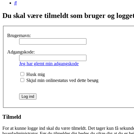
Søg
Du skal være tilmeldt som bruger og logget 
Brugernavn:
Adgangskode:
Jeg har glemt min adgangskode
Husk mig
Skjul min onlinestatus ved dette besøg
Tilmeld
For at kunne logge ind skal du være tilmeldt. Det tager kun få sekunder
boardadministrator. Før du tilmelder dig bedes du sikre dig at du er b