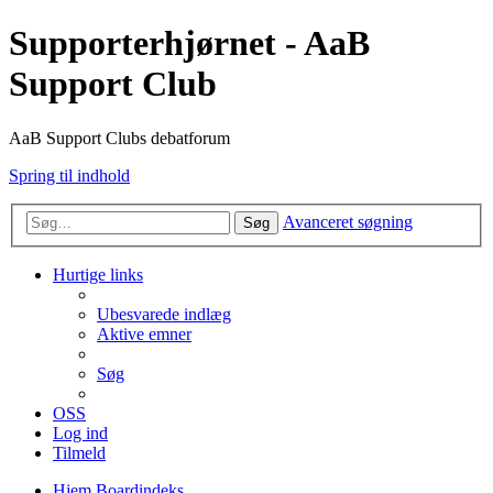
Supporterhjørnet - AaB
Support Club
AaB Support Clubs debatforum
Spring til indhold
Avanceret søgning
Søg
Hurtige links
Ubesvarede indlæg
Aktive emner
Søg
OSS
Log ind
Tilmeld
Hjem
Boardindeks