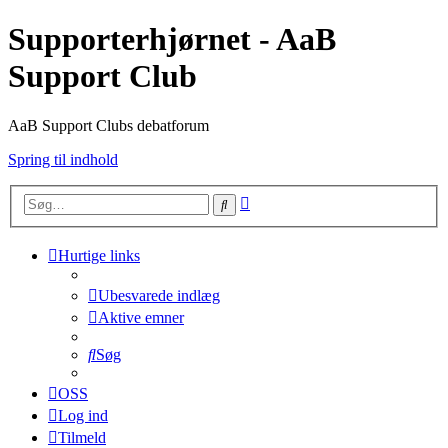
Supporterhjørnet - AaB
Support Club
AaB Support Clubs debatforum
Spring til indhold
Avanceret
Søg
søgning
Hurtige links
Ubesvarede indlæg
Aktive emner
Søg
OSS
Log ind
Tilmeld