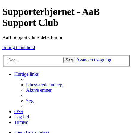
Supporterhjørnet - AaB
Support Club
AaB Support Clubs debatforum
Spring til indhold
Avanceret søgning
Søg
Hurtige links
Ubesvarede indlæg
Aktive emner
Søg
OSS
Log ind
Tilmeld
Hjem
Boardindeks