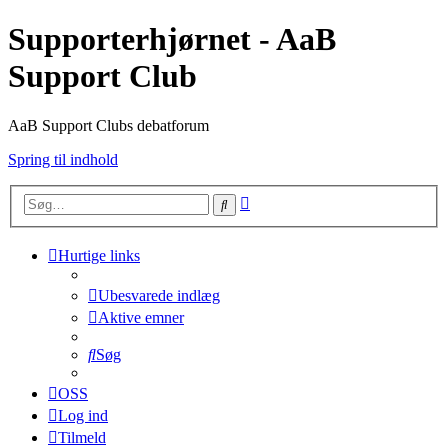
Supporterhjørnet - AaB
Support Club
AaB Support Clubs debatforum
Spring til indhold
Avanceret
Søg
søgning
Hurtige links
Ubesvarede indlæg
Aktive emner
Søg
OSS
Log ind
Tilmeld