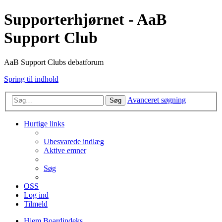
Supporterhjørnet - AaB
Support Club
AaB Support Clubs debatforum
Spring til indhold
Avanceret søgning
Søg
Hurtige links
Ubesvarede indlæg
Aktive emner
Søg
OSS
Log ind
Tilmeld
Hjem
Boardindeks