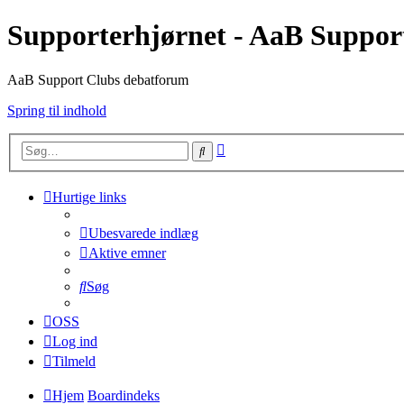
Supporterhjørnet - AaB Suppor
AaB Support Clubs debatforum
Spring til indhold
Avanceret
Søg
søgning
Hurtige links
Ubesvarede indlæg
Aktive emner
Søg
OSS
Log ind
Tilmeld
Hjem
Boardindeks