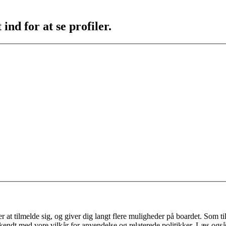
ind for at se profiler.
 at tilmelde sig, og giver dig langt flere muligheder på boardet. Som til
ekendt med vore vilkår for anvendelse og relaterede politikker. Læs også