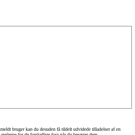
meldt bruger kan du desuden få tildelt udvidede tilladelser af en
 reglerne for de forskellige fora når du besøger dem.