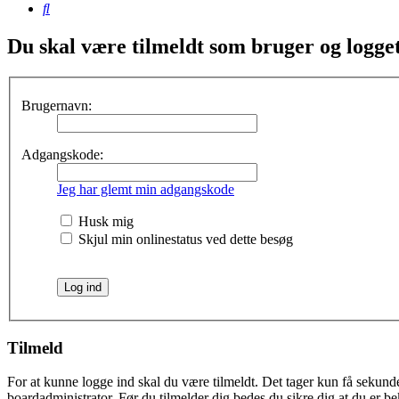
Søg
Du skal være tilmeldt som bruger og logget 
Brugernavn:
Adgangskode:
Jeg har glemt min adgangskode
Husk mig
Skjul min onlinestatus ved dette besøg
Tilmeld
For at kunne logge ind skal du være tilmeldt. Det tager kun få sekunder
boardadministrator. Før du tilmelder dig bedes du sikre dig at du er b