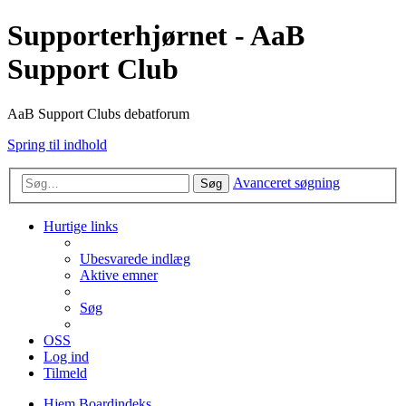
Supporterhjørnet - AaB
Support Club
AaB Support Clubs debatforum
Spring til indhold
Avanceret søgning
Søg
Hurtige links
Ubesvarede indlæg
Aktive emner
Søg
OSS
Log ind
Tilmeld
Hjem
Boardindeks