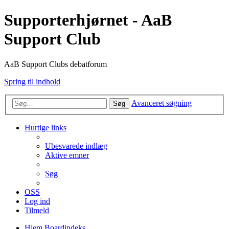
Supporterhjørnet - AaB
Support Club
AaB Support Clubs debatforum
Spring til indhold
Avanceret søgning
Søg
Hurtige links
Ubesvarede indlæg
Aktive emner
Søg
OSS
Log ind
Tilmeld
Hjem
Boardindeks