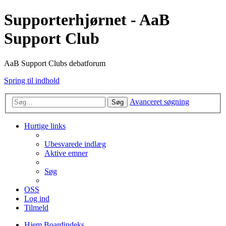
Supporterhjørnet - AaB
Support Club
AaB Support Clubs debatforum
Spring til indhold
Avanceret søgning
Søg
Hurtige links
Ubesvarede indlæg
Aktive emner
Søg
OSS
Log ind
Tilmeld
Hjem
Boardindeks