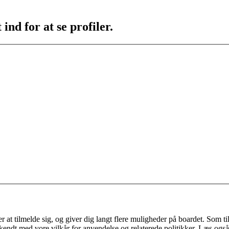
ind for at se profiler.
 at tilmelde sig, og giver dig langt flere muligheder på boardet. Som til
ekendt med vore vilkår for anvendelse og relaterede politikker. Læs også