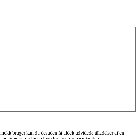
meldt bruger kan du desuden få tildelt udvidede tilladelser af en
 reglerne for de forskellige fora når du besøger dem.