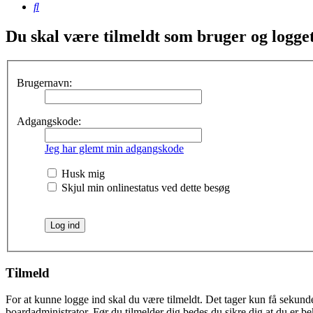
Søg
Du skal være tilmeldt som bruger og logget 
Brugernavn:
Adgangskode:
Jeg har glemt min adgangskode
Husk mig
Skjul min onlinestatus ved dette besøg
Tilmeld
For at kunne logge ind skal du være tilmeldt. Det tager kun få sekunder
boardadministrator. Før du tilmelder dig bedes du sikre dig at du er b