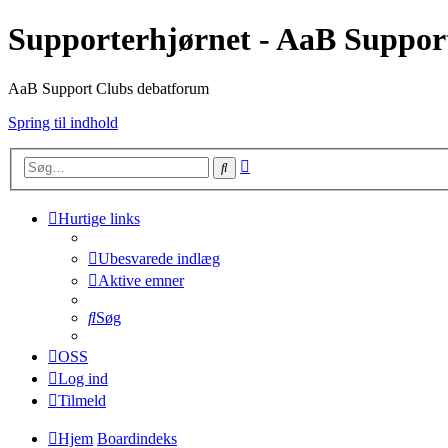
Supporterhjørnet - AaB Suppor
AaB Support Clubs debatforum
Spring til indhold
Avanceret
Søg
søgning
Hurtige links
Ubesvarede indlæg
Aktive emner
Søg
OSS
Log ind
Tilmeld
Hjem
Boardindeks