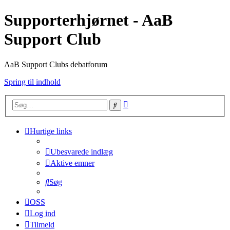
Supporterhjørnet - AaB
Support Club
AaB Support Clubs debatforum
Spring til indhold
Avanceret
Søg
søgning
Hurtige links
Ubesvarede indlæg
Aktive emner
Søg
OSS
Log ind
Tilmeld