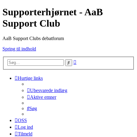
Supporterhjørnet - AaB
Support Club
AaB Support Clubs debatforum
Spring til indhold
Avanceret
Søg
søgning
Hurtige links
Ubesvarede indlæg
Aktive emner
Søg
OSS
Log ind
Tilmeld