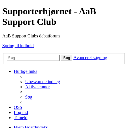
Supporterhjørnet - AaB
Support Club
AaB Support Clubs debatforum
Spring til indhold
Avanceret søgning
Søg
Hurtige links
Ubesvarede indlæg
Aktive emner
Søg
OSS
Log ind
Tilmeld
Hjem
Boardindeks