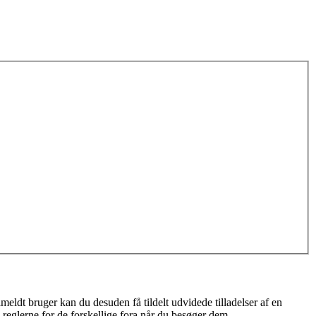
meldt bruger kan du desuden få tildelt udvidede tilladelser af en
 reglerne for de forskellige fora når du besøger dem.