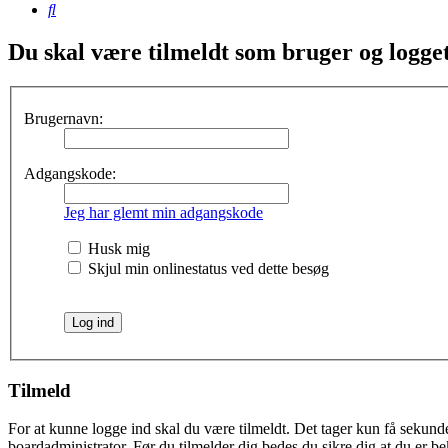
Søg
Du skal være tilmeldt som bruger og logget 
Brugernavn:
Adgangskode:
Jeg har glemt min adgangskode
Husk mig
Skjul min onlinestatus ved dette besøg
Tilmeld
For at kunne logge ind skal du være tilmeldt. Det tager kun få sekunder
boardadministrator. Før du tilmelder dig bedes du sikre dig at du er b