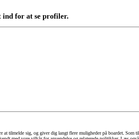
ind for at se profiler.
 at tilmelde sig, og giver dig langt flere muligheder på boardet. Som til
ekendt med vore vilkår for anvendelse og relaterede politikker. Læs også