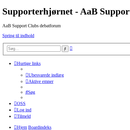
Supporterhjørnet - AaB Suppor
AaB Support Clubs debatforum
Spring til indhold
Avanceret
Søg
søgning
Hurtige links
Ubesvarede indlæg
Aktive emner
Søg
OSS
Log ind
Tilmeld
Hjem
Boardindeks