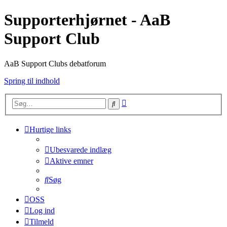
Supporterhjørnet - AaB
Support Club
AaB Support Clubs debatforum
Spring til indhold
Avanceret
Søg
søgning
Hurtige links
Ubesvarede indlæg
Aktive emner
Søg
OSS
Log ind
Tilmeld