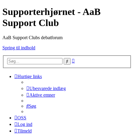
Supporterhjørnet - AaB
Support Club
AaB Support Clubs debatforum
Spring til indhold
Avanceret
Søg
søgning
Hurtige links
Ubesvarede indlæg
Aktive emner
Søg
OSS
Log ind
Tilmeld