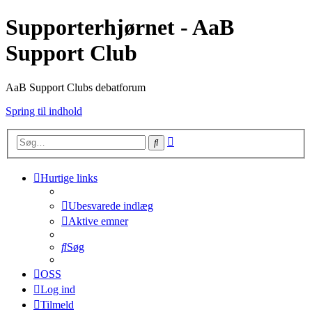
Supporterhjørnet - AaB
Support Club
AaB Support Clubs debatforum
Spring til indhold
Avanceret
Søg
søgning
Hurtige links
Ubesvarede indlæg
Aktive emner
Søg
OSS
Log ind
Tilmeld