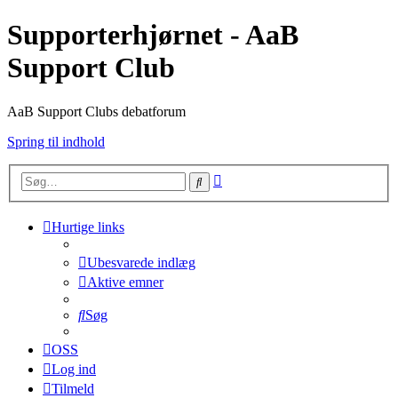
Supporterhjørnet - AaB
Support Club
AaB Support Clubs debatforum
Spring til indhold
Avanceret
Søg
søgning
Hurtige links
Ubesvarede indlæg
Aktive emner
Søg
OSS
Log ind
Tilmeld