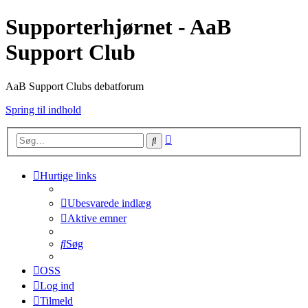
Supporterhjørnet - AaB
Support Club
AaB Support Clubs debatforum
Spring til indhold
Avanceret
Søg
søgning
Hurtige links
Ubesvarede indlæg
Aktive emner
Søg
OSS
Log ind
Tilmeld