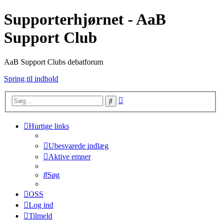
Supporterhjørnet - AaB
Support Club
AaB Support Clubs debatforum
Spring til indhold
Avanceret
Søg
søgning
Hurtige links
Ubesvarede indlæg
Aktive emner
Søg
OSS
Log ind
Tilmeld