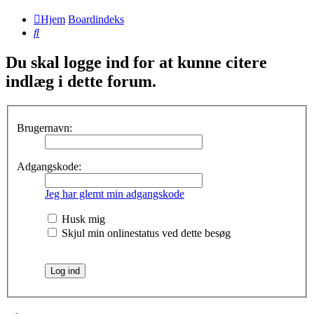
Hjem
Boardindeks
Søg
Du skal logge ind for at kunne citere
indlæg i dette forum.
Brugernavn:
Adgangskode:
Jeg har glemt min adgangskode
Husk mig
Skjul min onlinestatus ved dette besøg