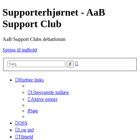
Supporterhjørnet - AaB
Support Club
AaB Support Clubs debatforum
Spring til indhold
Avanceret
Søg
søgning
Hurtige links
Ubesvarede indlæg
Aktive emner
Søg
OSS
Log ind
Tilmeld